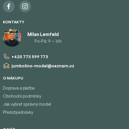
KONTAKTY
Milan Lemfeld
Po-Pá: 9 — 16h
+420 773 599 773
jumbolino-model
@
seznam.cz
O NÁKUPU
Doprava a platba
Obchodní podmínky
Jak vybrat správný model
Předobjednávky