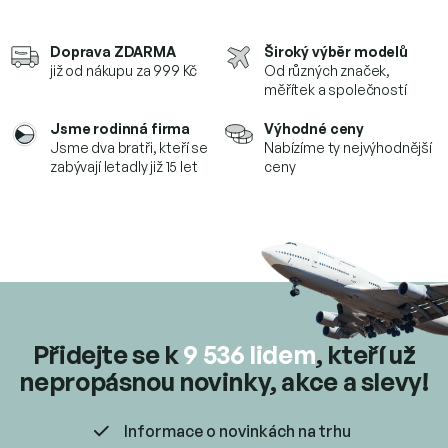
o
d
v
a
á
c
Doprava ZDARMA
Široký výběr modelů
n
í
í
již od nákupu za 999 Kč
Od různých značek,
p
měřítek a společností
r
v
Jsme rodinná firma
Výhodné ceny
k
Jsme dva bratři, kteří se
Nabízíme ty nejvýhodnější
y
zabývají letadly již 15 let
ceny
v
ý
p
i
s
u
Přidejte se k
9 536 lidem
, kteří už
nepropásnou novinky, akce a slevy!
Informace o novinkách na trhu