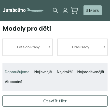
Přejít
na
NÁKUPNÍ
obsah
KOŠÍK
Modely pro děti
Létá do Prahy
Hrací sady
Ř
a
Doporučujeme
Nejlevnější
Nejdražší
Nejprodávanější
z
e
Abecedně
n
í
p
Otevřít filtr
r
o