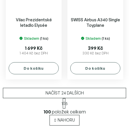
Vilac Prezidentské
SWISS Airbus A340 Single
letadlo Elysée
Toyplane
Skladem
(1 ks)
Skladem
(1 ks)
1 699 Kč
399 Kč
1 404 Kč bez DPH
330 Kč bez DPH
Do košíku
Do košíku
NAČÍST 24 DALŠÍCH
S
1
5
t
O
r
100
položek celkem
v
á
l
n
NAHORU
k
á