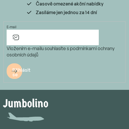
Časově omezené akční nabídky
Zasíláme jen jednou za 14 dní
E-mail
Vložením e-mailu souhlasíte s
podmínkami ochrany
osobních údajů
Přihlásit
se
Z
á
p
a
t
í