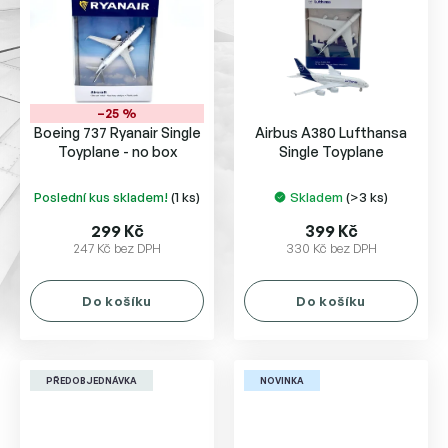
–25 %
Boeing 737 Ryanair Single
Airbus A380 Lufthansa
Toyplane - no box
Single Toyplane
Poslední kus skladem!
(1 ks)
Skladem
(>3 ks)
299 Kč
399 Kč
247 Kč bez DPH
330 Kč bez DPH
Do košíku
Do košíku
PŘEDOBJEDNÁVKA
NOVINKA