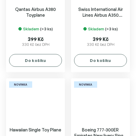
Qantas Airbus A380
Swiss International Air
Toyplane
Lines Airbus A350
Toyplane
Skladem
(>3 ks)
Skladem
(>3 ks)
399 Kč
399 Kč
330 Kč bez DPH
330 Kč bez DPH
Do košíku
Do košíku
NOVINKA
NOVINKA
Hawaiian Single Toy Plane
Boeing 777-300ER
Emirates New livery Single