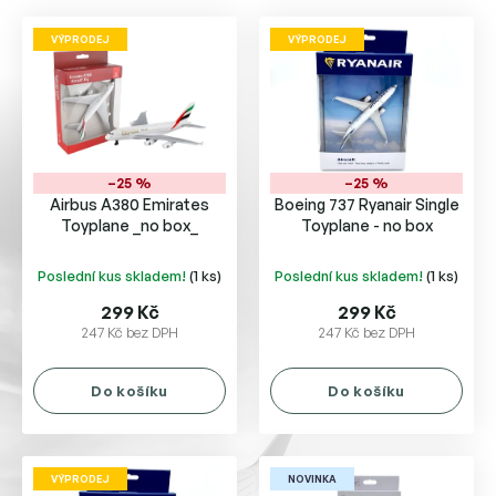
V
d
ý
u
VÝPRODEJ
VÝPRODEJ
p
k
i
t
s
ů
p
r
o
–25 %
–25 %
Airbus A380 Emirates
Boeing 737 Ryanair Single
d
Toyplane _no box_
Toyplane - no box
u
k
Poslední kus skladem!
(1 ks)
Poslední kus skladem!
(1 ks)
t
ů
299 Kč
299 Kč
247 Kč bez DPH
247 Kč bez DPH
Do košíku
Do košíku
VÝPRODEJ
NOVINKA