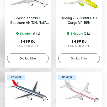
p
r
o
Boeing 777-200F
Boeing 737-800BCF S7
d
Southern Air "DHL Tail"
Cargo VP-BEN
u
N775SA
k
Skladem
(1 ks)
Skladem
(2 ks)
t
ů
1 499 Kč
1 499 Kč
1 239 Kč bez DPH
1 239 Kč bez DPH
Do košíku
Do košíku
NOVINKA
NOVINKA