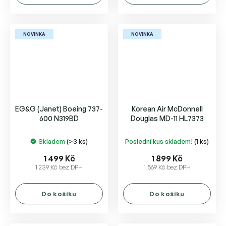
NOVINKA
NOVINKA
EG&G (Janet) Boeing 737-
Korean Air McDonnell
600 N319BD
Douglas MD-11 HL7373
Skladem
(>3 ks)
Poslední kus skladem!
(1 ks)
1 499 Kč
1 899 Kč
1 239 Kč bez DPH
1 569 Kč bez DPH
Do košíku
Do košíku