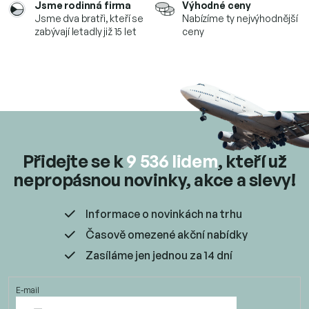
Jsme rodinná firma
Výhodné ceny
k
Jsme dva bratři, kteří se
Nabízíme ty nejvýhodnější
y
zabývají letadly již 15 let
ceny
v
ý
p
i
s
u
Přidejte se k
9 536 lidem
, kteří už
nepropásnou novinky, akce a slevy!
Informace o novinkách na trhu
Časově omezené akční nabídky
Zasíláme jen jednou za 14 dní
E-mail