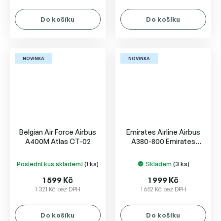
Do košíku
Do košíku
NOVINKA
NOVINKA
Belgian Air Force Airbus
Emirates Airline Airbus
A400M Atlas CT-02
A380-800 Emirates
Courier Express A6-EET
Poslední kus skladem!
(1 ks)
Skladem
(3 ks)
1 599 Kč
1 999 Kč
1 321 Kč bez DPH
1 652 Kč bez DPH
Do košíku
Do košíku