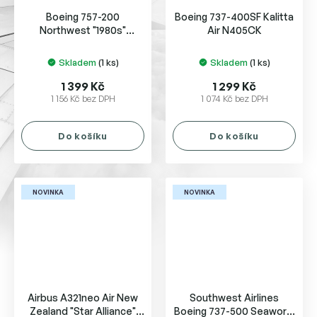
Boeing 757-200
Boeing 737-400SF Kalitta
Northwest "1980s"
Air N405CK
N534US
Skladem
(1 ks)
Skladem
(1 ks)
1 399 Kč
1 299 Kč
1 156 Kč bez DPH
1 074 Kč bez DPH
Do košíku
Do košíku
NOVINKA
NOVINKA
Airbus A321neo Air New
Southwest Airlines
Zealand "Star Alliance"
Boeing 737-500 Seaworld