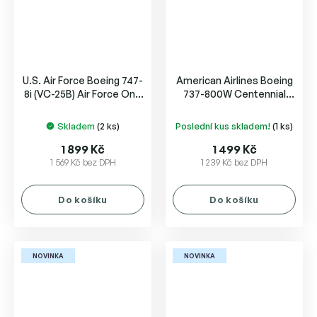
U.S. Air Force Boeing 747-
American Airlines Boeing
8i (VC-25B) Air Force One
737-800W Centennial
31000
livery N840NN
Skladem
(2 ks)
Poslední kus skladem!
(1 ks)
1 899 Kč
1 499 Kč
1 569 Kč bez DPH
1 239 Kč bez DPH
Do košíku
Do košíku
NOVINKA
NOVINKA