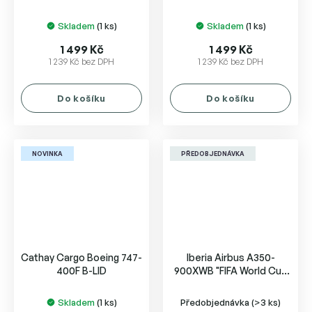
ZK-OYB
of California N507SW
Skladem
(1 ks)
Skladem
(1 ks)
1 499 Kč
1 499 Kč
1 239 Kč bez DPH
1 239 Kč bez DPH
Do košíku
Do košíku
NOVINKA
PŘEDOBJEDNÁVKA
Cathay Cargo Boeing 747-
Iberia Airbus A350-
400F B-LID
900XWB "FIFA World Cup
2026" EC-MYX
Skladem
(1 ks)
Předobjednávka
(>3 ks)