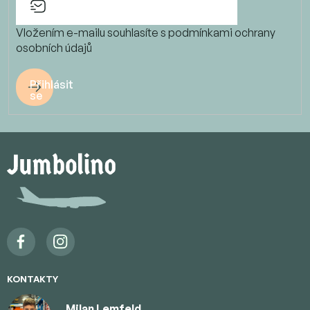
Vložením e-mailu souhlasíte s
podmínkami ochrany
osobních údajů
Přihlásit
se
Z
á
p
a
t
í
KONTAKTY
Milan Lemfeld