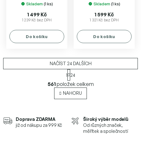
Skladem
(1 ks)
Skladem
(1 ks)
1 499 Kč
1 599 Kč
1 239 Kč bez DPH
1 321 Kč bez DPH
Do košíku
Do košíku
NAČÍST 24 DALŠÍCH
S
1
24
t
O
r
561
položek celkem
v
á
l
n
NAHORU
k
á
o
d
v
a
á
c
Doprava ZDARMA
Široký výběr modelů
n
í
í
již od nákupu za 999 Kč
Od různých značek,
p
měřítek a společností
r
v