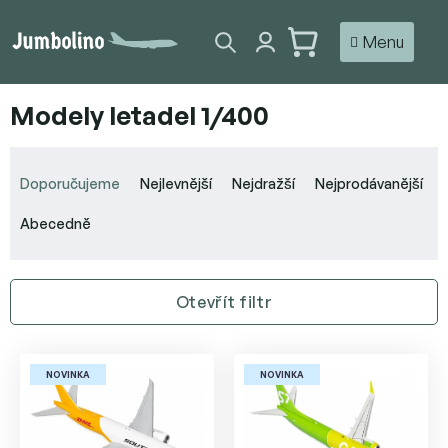
Přejít
na
NÁKUPNÍ
obsah
KOŠÍK
Modely letadel 1/400
Ř
a
Doporučujeme
Nejlevnější
Nejdražší
Nejprodávanější
z
e
Abecedně
n
í
p
Otevřít filtr
r
o
V
d
ý
u
NOVINKA
NOVINKA
p
k
i
t
s
ů