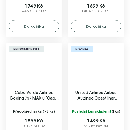
1 749 Kč
1 699 Kč
1 445 Kč bez DPH
1 404 Kč bez DPH
Do košíku
Do košíku
PŘEDOBJEDNÁVKA
NOVINKA
Cabo Verde Airlines
United Airlines Airbus
Boeing 737 MAX 8 "Cabo
A321neo Coastliner
Verde Na Copa" D4-CCJ
N94750
Předobjednávka
(>3 ks)
Poslední kus skladem!
(1 ks)
1 599 Kč
1 499 Kč
1 321 Kč bez DPH
1 239 Kč bez DPH