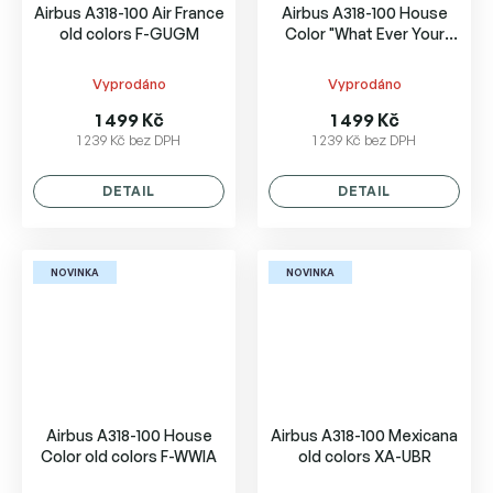
Airbus A318-100 Air France
Airbus A318-100 House
old colors F-GUGM
Color "What Ever Your
Size, We Have It." F-WWIB
Vyprodáno
Vyprodáno
1 499 Kč
1 499 Kč
1 239 Kč bez DPH
1 239 Kč bez DPH
DETAIL
DETAIL
NOVINKA
NOVINKA
Airbus A318-100 House
Airbus A318-100 Mexicana
Color old colors F-WWIA
old colors XA-UBR