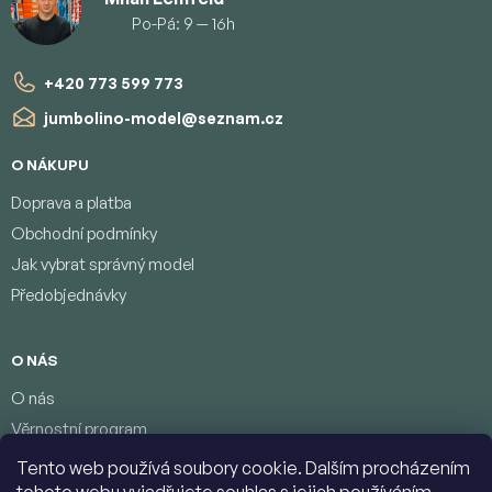
Po-Pá: 9 — 16h
+420 773 599 773
jumbolino-model
@
seznam.cz
O NÁKUPU
Doprava a platba
Obchodní podmínky
Jak vybrat správný model
Předobjednávky
O NÁS
O nás
Věrnostní program
Podmínky ochrany osobních údajů
Tento web používá soubory cookie. Dalším procházením
Kontakty