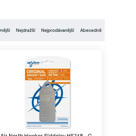
vnější
Nejdražší
Nejprodávanější
Abecedně
Air North Hawker Siddeley HS748 - C-