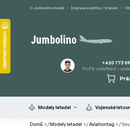
Přejít
O Jumbolino model
Doprava a platba / Vrácení
Ob
na
obsah
+420 773 59
Po-Pá: undefined — und
Prá
NÁK
KOŠÍ
Modely letadel
Vojenské letou
Domů
/
Modely letadel
/
Aviationtag
/
Sev