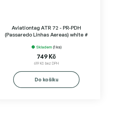
Aviationtag ATR 72 - PR-PDH
(Passaredo Linhas Aereas) white #
Skladem
(1 ks)
749 Kč
619 Kč bez DPH
Do košíku