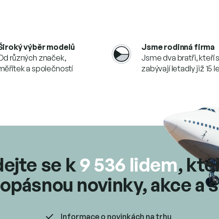
O
v
l
á
d
Široký výběr modelů
Jsme rodinná firma
a
Od různých značek,
Jsme dva bratři, kteří 
c
měřítek a společností
zabývají letadly již 15 l
í
p
r
v
k
y
v
ý
p
i
dejte se k
9 536 lidem
, kte
s
u
opásnou novinky, akce a s
Informace o novinkách na trhu