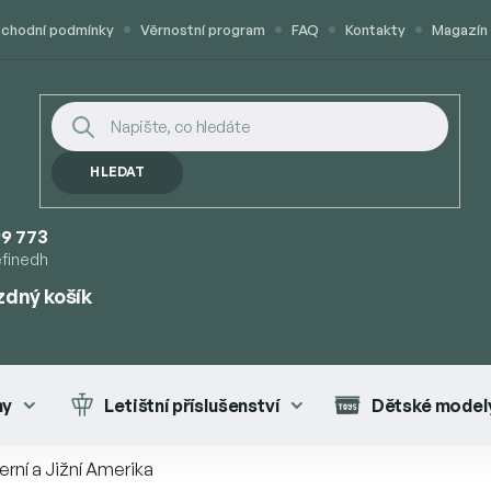
chodní podmínky
Věrnostní program
FAQ
Kontakty
Magazín
HLEDAT
9 773
efinedh
zdný košík
UPNÍ
K
ny
Letištní příslušenství
Dětské modely
erní a Jižní Amerika