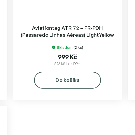
Aviationtag ATR 72 – PR-PDH
(Passaredo Linhas Aéreas) LightYellow
#
Skladem
(2 ks)
999 Kč
826 Kč bez DPH
Do košíku