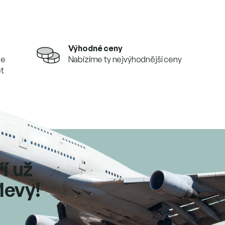
Výhodné ceny
se
Nabízíme ty nejvýhodnější ceny
et
ří už
levy!