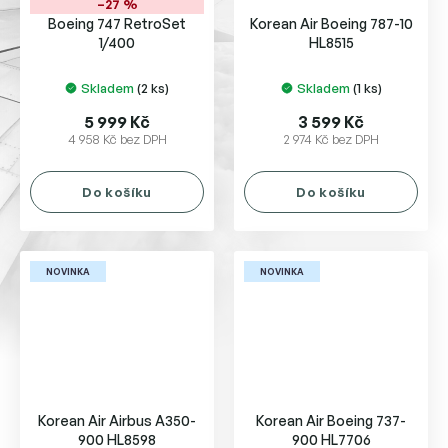
–27 %
Boeing 747 RetroSet
Korean Air Boeing 787-10
1/400
HL8515
Skladem
(2 ks)
Skladem
(1 ks)
5 999 Kč
3 599 Kč
4 958 Kč bez DPH
2 974 Kč bez DPH
Do košíku
Do košíku
NOVINKA
NOVINKA
Korean Air Airbus A350-
Korean Air Boeing 737-
900 HL8598
900 HL7706