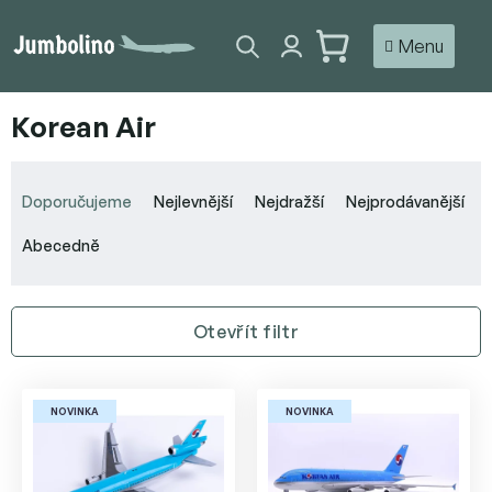
Přejít
na
NÁKUPNÍ
obsah
KOŠÍK
Korean Air
Ř
a
Doporučujeme
Nejlevnější
Nejdražší
Nejprodávanější
z
e
Abecedně
n
í
p
Otevřít filtr
r
o
V
d
ý
u
NOVINKA
NOVINKA
p
k
i
t
s
ů