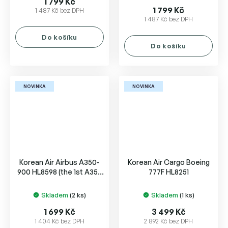
1 799 Kč
produktu
1 799 Kč
1 487 Kč bez DPH
1 487 Kč bez DPH
je
5,0
Do košíku
z
Do košíku
5
hvězdiček.
NOVINKA
NOVINKA
Korean Air Airbus A350-
Korean Air Cargo Boeing
900 HL8598 (the 1st A350
777F HL8251
for Korean)
Skladem
(2 ks)
Skladem
(1 ks)
1 699 Kč
3 499 Kč
1 404 Kč bez DPH
2 892 Kč bez DPH