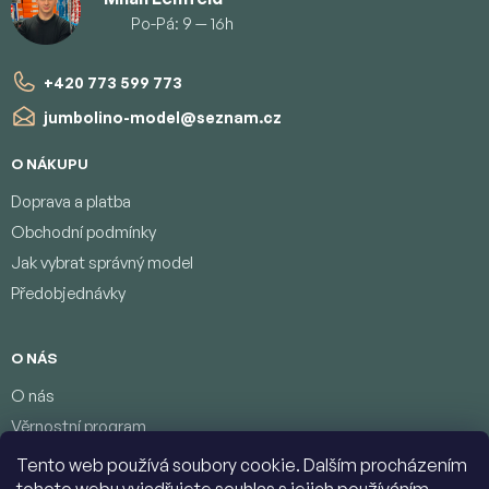
Po-Pá: 9 — 16h
+420 773 599 773
jumbolino-model
@
seznam.cz
O NÁKUPU
Doprava a platba
Obchodní podmínky
Jak vybrat správný model
Předobjednávky
O NÁS
O nás
Věrnostní program
Podmínky ochrany osobních údajů
Tento web používá soubory cookie. Dalším procházením
Kontakty