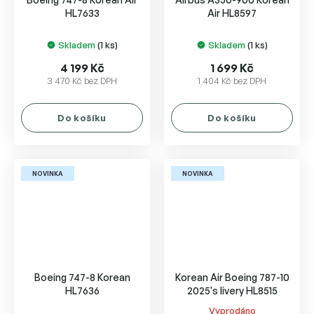
HL7633
Air HL8597
Skladem
(1 ks)
Skladem
(1 ks)
4 199 Kč
1 699 Kč
3 470 Kč bez DPH
1 404 Kč bez DPH
Do košíku
Do košíku
NOVINKA
NOVINKA
Boeing 747-8 Korean
Korean Air Boeing 787-10
HL7636
2025's livery HL8515
Vyprodáno
Průměrné