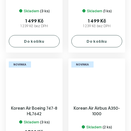
Skladem
(3 ks)
Skladem
(1 ks)
1 499 Kč
1 499 Kč
1 239 Kč bez DPH
1 239 Kč bez DPH
Do košíku
Do košíku
NOVINKA
NOVINKA
Korean Air Boeing 747-8
Korean Air Airbus A350-
HL7642
1000
Skladem
(3 ks)
Průměrné
Skladem
(2 ks)
hodnocení