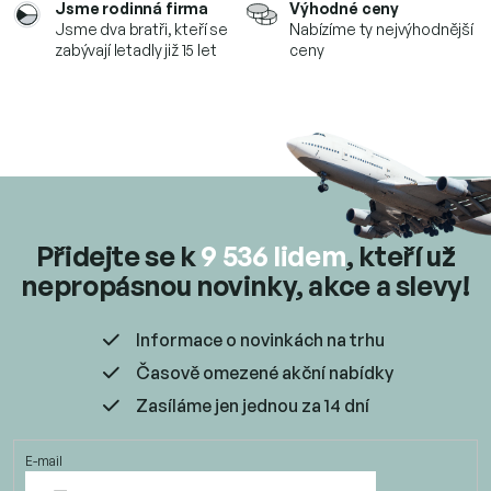
Jsme rodinná firma
Výhodné ceny
k
Jsme dva bratři, kteří se
Nabízíme ty nejvýhodnější
y
zabývají letadly již 15 let
ceny
v
ý
p
i
s
u
Přidejte se k
9 536 lidem
, kteří už
nepropásnou novinky, akce a slevy!
Informace o novinkách na trhu
Časově omezené akční nabídky
Zasíláme jen jednou za 14 dní
E-mail