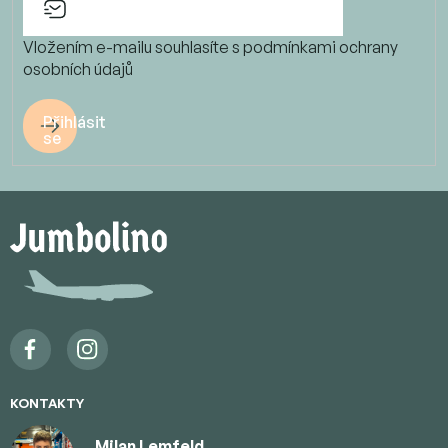
Vložením e-mailu souhlasíte s
podmínkami ochrany
osobních údajů
Přihlásit
se
Z
á
p
a
t
í
KONTAKTY
Milan Lemfeld