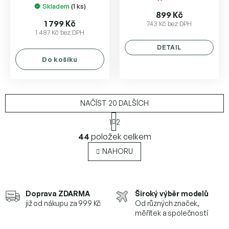
Skladem
(1 ks)
hodnocení
899 Kč
produktu
1 799 Kč
743 Kč bez DPH
1 487 Kč bez DPH
je
5,0
DETAIL
z
Do košíku
5
hvězdiček.
NAČÍST 20 DALŠÍCH
S
1
2
t
O
r
44
položek celkem
v
á
l
n
NAHORU
k
á
o
d
v
a
á
c
Doprava ZDARMA
Široký výběr modelů
n
í
í
již od nákupu za 999 Kč
Od různých značek,
p
měřítek a společností
r
v