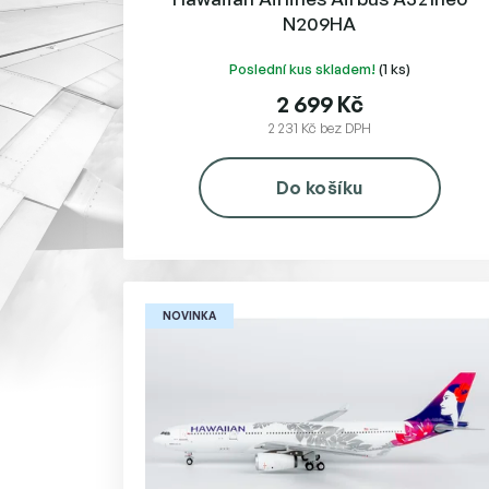
N209HA
Poslední kus skladem!
(1 ks)
2 699 Kč
2 231 Kč bez DPH
Do košíku
NOVINKA