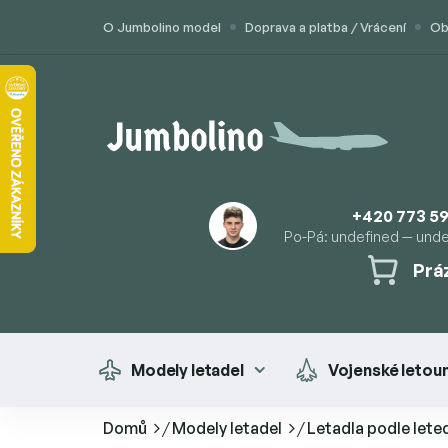
Přejít
O Jumbolino model
Doprava a platba / Vrácení
Ob
na
obsah
+420 773 59
Po-Pá: undefined — und
Prá
NÁK
KOŠÍ
Modely letadel
Vojenské letou
Domů
/
Modely letadel
/
Letadla podle lete