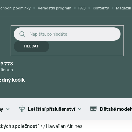
chodní podmínky
Věrnostní program
FAQ
Kontakty
Magazín
HLEDAT
9 773
efinedh
zdný košík
UPNÍ
K
ny
Letištní příslušenství
Dětské modely
ckých společností
/
Hawaiian Airlines