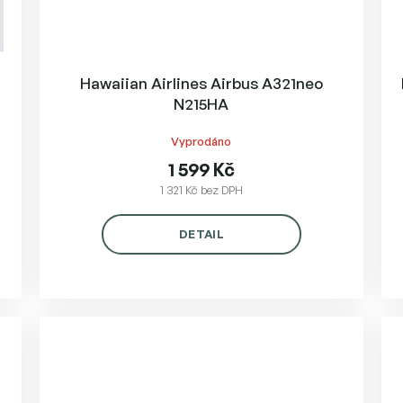
Hawaiian Airlines Airbus A321neo
N215HA
Vyprodáno
1 599 Kč
1 321 Kč bez DPH
DETAIL