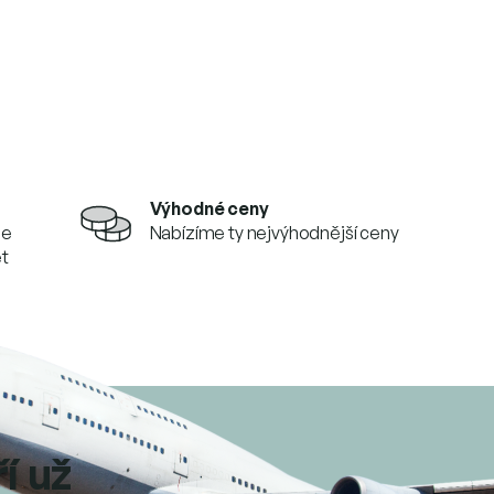
Výhodné ceny
se
Nabízíme ty nejvýhodnější ceny
et
ří už