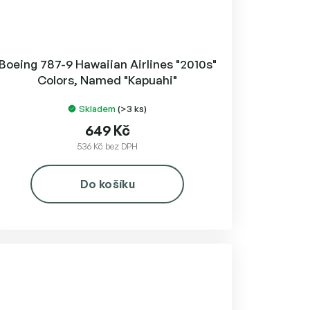
Boeing 787-9 Hawaiian Airlines "2010s"
Colors, Named "Kapuahi"
Skladem
(>3 ks)
649 Kč
536 Kč bez DPH
Do košíku