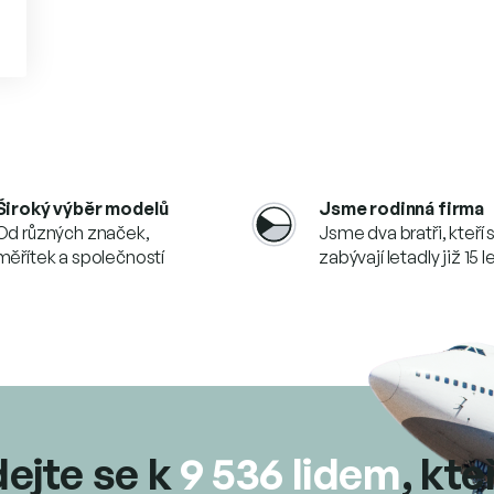
O
v
l
á
d
Široký výběr modelů
Jsme rodinná firma
a
Od různých značek,
Jsme dva bratři, kteří 
c
měřítek a společností
zabývají letadly již 15 l
í
p
r
v
k
y
v
ý
p
i
dejte se k
9 536 lidem
, kte
s