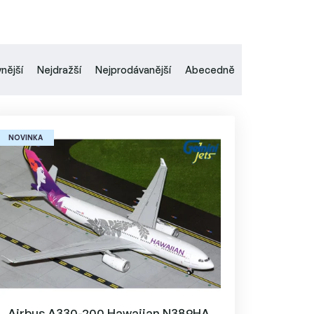
vnější
Nejdražší
Nejprodávanější
Abecedně
NOVINKA
Airbus A330-200 Hawaiian N389HA