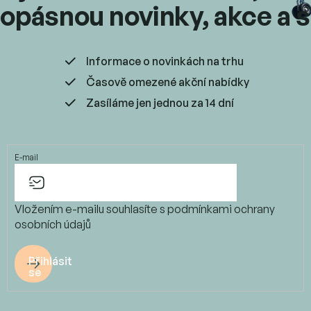
u
opásnou novinky, akce a s
Informace o novinkách na trhu
Časově omezené akční nabídky
Zasíláme jen jednou za 14 dní
E-mail
Vložením e-mailu souhlasíte s
podmínkami ochrany
osobních údajů
Přihlásit
se