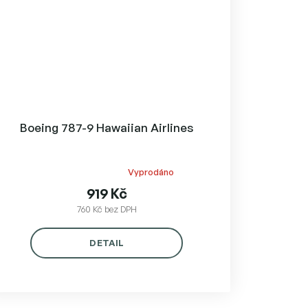
Boeing 787-9 Hawaiian Airlines
Vyprodáno
Průměrné
hodnocení
919 Kč
produktu
760 Kč bez DPH
je
5,0
DETAIL
z
5
hvězdiček.