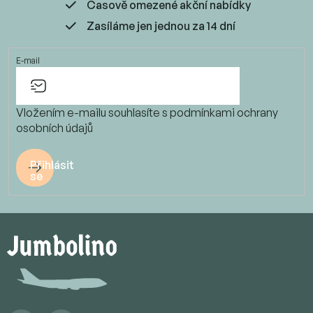
Časově omezené akční nabídky
Zasíláme jen jednou za 14 dní
E-mail
Vložením e-mailu souhlasíte s
podmínkami ochrany
osobních údajů
Přihlásit
se
Z
á
p
a
t
í