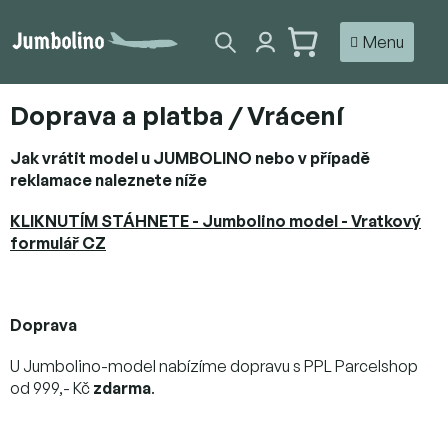
Přejít
na
NÁKUPNÍ
obsah
KOŠÍK
Doprava a platba / Vrácení
Jak vrátit model u JUMBOLINO nebo v případě
reklamace naleznete níže
KLIKNUTÍM STÁHNETE - Jumbolino model - Vratkový
formulář CZ
Doprava
U Jumbolino-model nabízíme dopravu s PPL Parcelshop
od 999,- Kč
zdarma
.