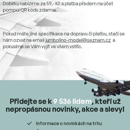
Dobírku nabízíme za 59,- Kč a platba předem na účet
pomocí QR kódu zdarma.
Pokud máte jiné specifikace na dopravu či platbu, stačí se
nám ozvat na email
jumbolino-model@seznam.cz
a
pokusíme se Vám vyjít ve všem vstříc.
Přidejte se k
9 536 lidem
, kteří už
nepropásnou novinky, akce a slevy!
Informace o novinkách na trhu