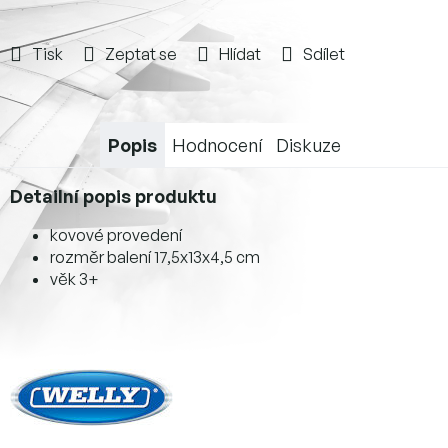
Tisk
Zeptat se
Hlídat
Sdílet
Popis
Hodnocení
Diskuze
Detailní popis produktu
kovové provedení
r
ozměr balení 17,5x13x4,5 cm
věk 3+