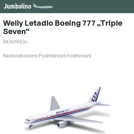
Přejít
na
obsah
Welly Letadlo Boeing 777 „Triple
Seven“
WEAV98836
Průměrné
Neohodnoceno
Podrobnosti hodnocení
hodnocení
produktu
je
0,0
z
5
hvězdiček.