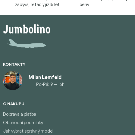
zabývají letadly již 15 let
ceny
Z
á
p
a
t
í
KONTAKTY
Milan Lemfeld
Po-Pá: 9 — 16h
O NÁKUPU
Doprava a platba
Obchodní podmínky
Jak vybrat správný model