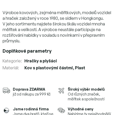
Výrobce kovových, zejména měřítkových, modelů vozidel
a hraček založený v roce 1980, se sídlem v Hongkongu.
V jeho sortimentu najdete širokou škálu vozidel mnoha
měřítek a velikostí. A výrobce neustále participuje na
rozšiřování nabídky v souladu s novinkami v přepravním
průmyslu.
Doplňkové parametry
Kategorie
:
Hračky a plyšáci
Materiál
:
Kov s plastovými částmi, Plast
Doprava ZDARMA
Široký výběr modelů
již od nákupu za 999 Kč
Od různých značek,
měřítek a společností
Jsme rodinná firma
Výhodné ceny
Jsme dva bratři, kteří se
Nabízíme ty nejvýhodnější