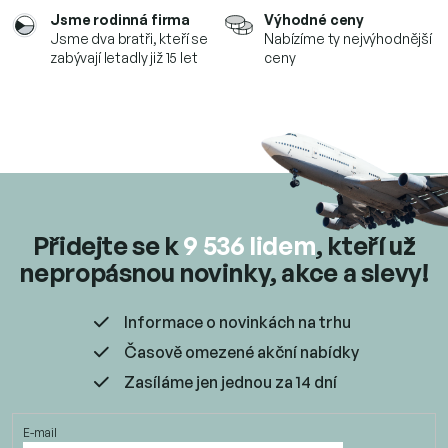
v
Jsme rodinná firma
Výhodné ceny
k
Jsme dva bratři, kteří se
Nabízíme ty nejvýhodnější
y
zabývají letadly již 15 let
ceny
v
ý
p
i
s
u
Přidejte se k
9 536 lidem
, kteří už
nepropásnou novinky, akce a slevy!
Informace o novinkách na trhu
Časově omezené akční nabídky
Zasíláme jen jednou za 14 dní
E-mail