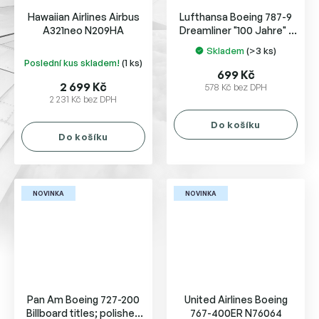
Hawaiian Airlines Airbus
Lufthansa Boeing 787-9
A321neo N209HA
Dreamliner "100 Jahre" -
D-ABPU "Berlin"
Skladem
(>3 ks)
Průměrné
Poslední kus skladem!
(1 ks)
hodnocení
699 Kč
produktu
2 699 Kč
578 Kč bez DPH
2 231 Kč bez DPH
je
5,0
Do košíku
z
Do košíku
5
hvězdiček.
NOVINKA
NOVINKA
Pan Am Boeing 727-200
United Airlines Boeing
Billboard titles; polished
767-400ER N76064