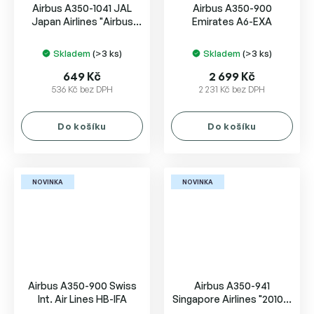
Airbus A350-1041 JAL
Airbus A350-900
Japan Airlines "Airbus
Emirates A6-EXA
A350-1000 (Red)" Colors
Skladem
(>3 ks)
Skladem
(>3 ks)
649 Kč
2 699 Kč
536 Kč bez DPH
2 231 Kč bez DPH
Do košíku
Do košíku
NOVINKA
NOVINKA
Airbus A350-900 Swiss
Airbus A350-941
Int. Air Lines HB-IFA
Singapore Airlines "2010s"
colors 9V-SMA