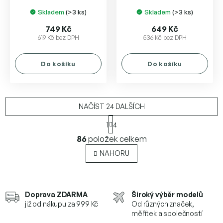
Skladem
(>3 ks)
Skladem
(>3 ks)
749 Kč
649 Kč
619 Kč bez DPH
536 Kč bez DPH
Do košíku
Do košíku
NAČÍST 24 DALŠÍCH
S
1
4
t
O
r
86
položek celkem
v
á
l
n
NAHORU
k
á
o
d
v
a
á
c
Doprava ZDARMA
Široký výběr modelů
n
í
í
již od nákupu za 999 Kč
Od různých značek,
p
měřítek a společností
r