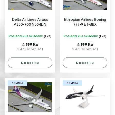
p
r
o
Delta Air Lines Airbus
Ethiopian Airlines Boeing
d
A350-900 N504DN
777-9 ET-BBX
u
k
Poslední kus skladem!
(1 ks)
Poslední kus skladem!
(1 ks)
t
ů
4 199 Kč
4 199 Kč
3 470 Kč bez DPH
3 470 Kč bez DPH
Do košíku
Do košíku
NOVINKA
NOVINKA