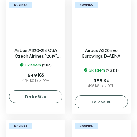
NOVINKA
NOVINKA
Airbus A320-214 CSA
Airbus A320neo
Czech Airlines "2019"
Eurowings D-AENA
Colors w. "100 Years"
Skladem
(2 ks)
Průměrné
sticker
OK-IOO
Skladem
(>3 ks)
hodnocení
549 Kč
produktu
599 Kč
454 Kč bez DPH
495 Kč bez DPH
je
5,0
Do košíku
z
Do košíku
5
hvězdiček.
NOVINKA
NOVINKA