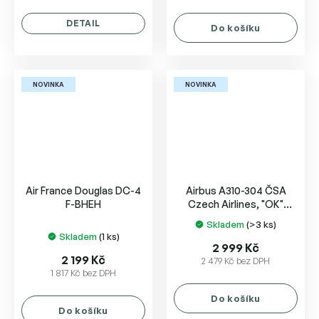
DETAIL
Do košíku
NOVINKA
NOVINKA
Air France Douglas DC-4
Airbus A310-304 ČSA
F-BHEH
Czech Airlines, "OK"
colors, Named
Skladem
(>3 ks)
Průměrné
"Bratislava"
Skladem
(1 ks)
hodnocení
2 999 Kč
produktu
2 199 Kč
2 479 Kč bez DPH
1 817 Kč bez DPH
je
5,0
Do košíku
z
Do košíku