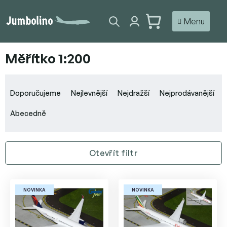
Přejít
na
NÁKUPNÍ
obsah
KOŠÍK
Měřítko 1:200
Ř
a
Doporučujeme
Nejlevnější
Nejdražší
Nejprodávanější
z
e
Abecedně
n
í
p
Otevřít filtr
r
o
V
d
ý
u
NOVINKA
NOVINKA
p
k
i
t
s
ů