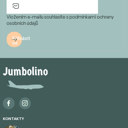
Vložením e-mailu souhlasíte s
podmínkami ochrany
osobních údajů
Přihlásit
se
Z
á
p
a
t
í
KONTAKTY