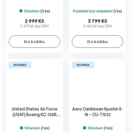
belly N368PA
Skladem
(3 ks)
Poslední kus skladem!
(1 ks)
2 999 Kč
3 799 Kč
2 479 Kč bez DPH
3 140 Kč bez DPH
Do košíku
Do košíku
NOVINKA
NOVINKA
United States Air Force
Aero Caribbean Ilyushin Il-
(USAF) Boeing KC-135R
18 – CU-T1532
Stratotanker
Skladem
(1 ks)
Skladem
(1 ks)