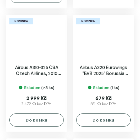
5
hvězdiček.
NOVINKA
NOVINKA
Airbus A310-325 ČSA
Airbus A320 Eurowings
Czech Airlines, 2010
"BVB 2025" Borussia
colors, "Frýdek-Místek"
Dortmund
Skladem
(>3 ks)
Skladem
(1 ks)
2 999 Kč
679 Kč
2 479 Kč bez DPH
561 Kč bez DPH
Do košíku
Do košíku