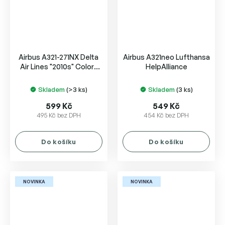
Airbus A321-271NX Delta
Airbus A321neo Lufthansa
Air Lines "2010s" Colors
HelpAlliance
N584DN
Skladem
(>3 ks)
Skladem
(3 ks)
599 Kč
549 Kč
495 Kč bez DPH
454 Kč bez DPH
Do košíku
Do košíku
NOVINKA
NOVINKA