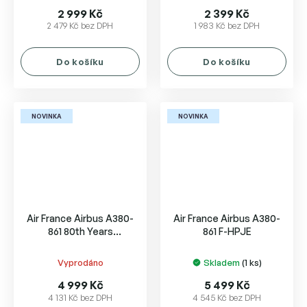
2 999 Kč
2 399 Kč
2 479 Kč bez DPH
1 983 Kč bez DPH
Do košíku
Do košíku
NOVINKA
NOVINKA
Air France Airbus A380-
Air France Airbus A380-
861 80th Years
861 F-HPJE
Anniversary
Vyprodáno
Skladem
(1 ks)
4 999 Kč
5 499 Kč
4 131 Kč bez DPH
4 545 Kč bez DPH