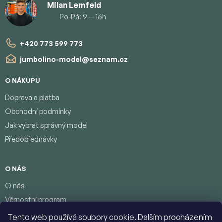
Milan Lemfeld
Po-Pá: 9 — 16h
+420 773 599 773
jumbolino-model
@
seznam.cz
O NÁKUPU
Doprava a platba
Obchodní podmínky
Jak vybrat správný model
Předobjednávky
O NÁS
O nás
Věrnostní program
Podmínky ochrany osobních údajů
Tento web používá soubory cookie. Dalším procházením