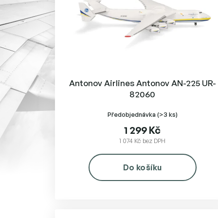
r
o
d
u
k
t
ů
Antonov Airlines Antonov AN-225 UR-
82060
Předobjednávka
(>3 ks)
1 299 Kč
1 074 Kč bez DPH
Do košíku