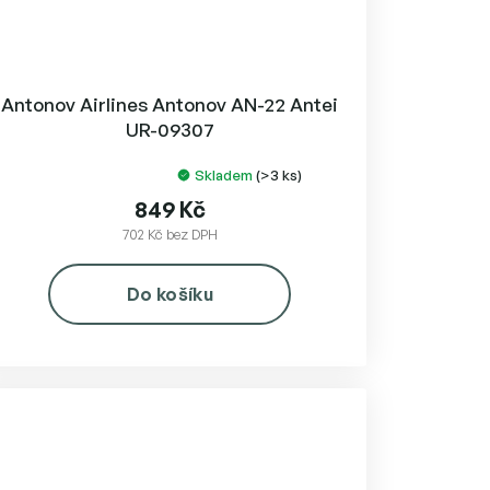
Antonov Airlines Antonov AN-22 Antei
UR-09307
Skladem
(>3 ks)
Průměrné
hodnocení
849 Kč
produktu
702 Kč bez DPH
je
5,0
Do košíku
z
5
hvězdiček.