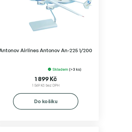
Antonov Airlines Antonov An-225 1/200
Skladem
(>3 ks)
Průměrné
hodnocení
1 899 Kč
produktu
1 569 Kč bez DPH
je
5,0
Do košíku
z
5
hvězdiček.