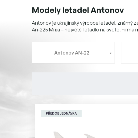
Modely letadel Antonov
Antonov je ukrajinský výrobce letadel, známý ze
An-225 Mrija – největší letadlo na světě. Firma m
Antonov AN-22
V
ý
PŘEDOBJEDNÁVKA
p
i
s
p