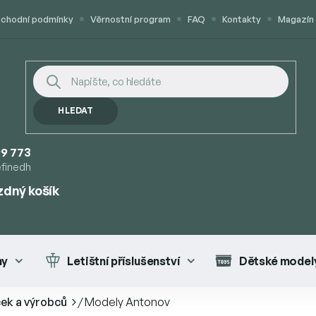
chodní podmínky
Věrnostní program
FAQ
Kontakty
Magazín
HLEDAT
9 773
efinedh
zdný košík
UPNÍ
K
ny
Letištní příslušenství
Dětské modely
ček a výrobců
/
Modely Antonov