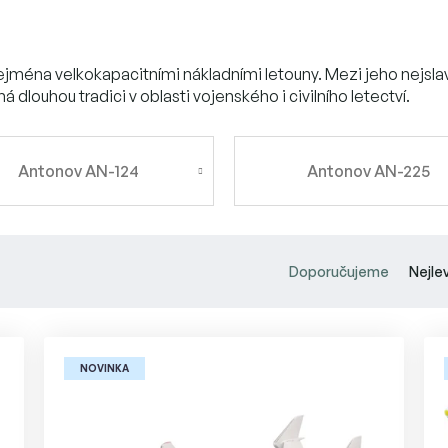
jména velkokapacitními nákladními letouny. Mezi jeho nejslavn
á dlouhou tradici v oblasti vojenského i civilního letectví.
Antonov AN-124
Antonov AN-225
Ř
a
Doporučujeme
Nejle
z
e
n
í
NOVINKA
p
r
o
d