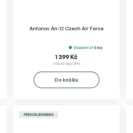
Antonov An-12 Czech Air Force
Skladem
(>3 ks)
Průměrné
hodnocení
1 399 Kč
produktu
1 156 Kč bez DPH
je
5,0
Do košíku
z
5
hvězdiček.
PŘEDOBJEDNÁVKA