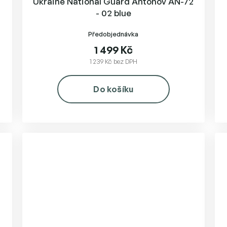
Ukraine National Guard Antonov AN-72
- 02 blue
Předobjednávka
1 499 Kč
1 239 Kč bez DPH
Do košíku