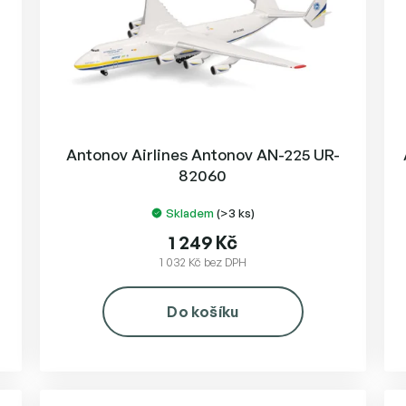
u
k
t
ů
Antonov Airlines Antonov AN-225 UR-
82060
Skladem
(>3 ks)
1 249 Kč
1 032 Kč bez DPH
Do košíku