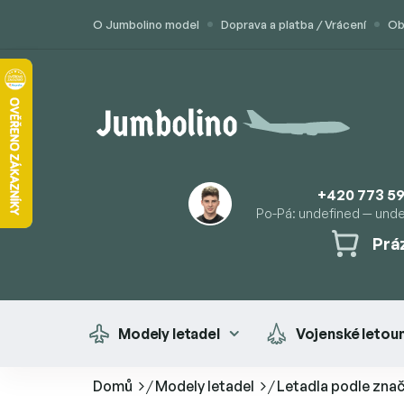
Přejít
O Jumbolino model
Doprava a platba / Vrácení
Ob
na
obsah
+420 773 59
Po-Pá: undefined — und
Prá
NÁK
KOŠÍ
Modely letadel
Vojenské letou
Domů
/
Modely letadel
/
Letadla podle zna