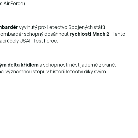
 Air Force)
mbardér
vyvinutý pro Letectvo Spojených států
vní bombardér schopný dosáhnout
rychlosti Mach 2
. Tento
ací účely USAF Test Force.
ým delta křídlem
a schopností nést jaderné zbraně.
l významnou stopu v historii letectví díky svým