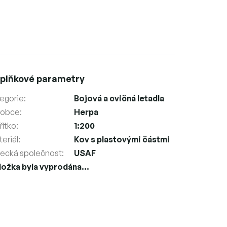
plňkové parametry
egorie
:
Bojová a cvičná letadla
robce
:
Herpa
ítko
:
1:200
eriál
:
Kov s plastovými částmi
tecká společnost
:
USAF
ložka byla vyprodána…