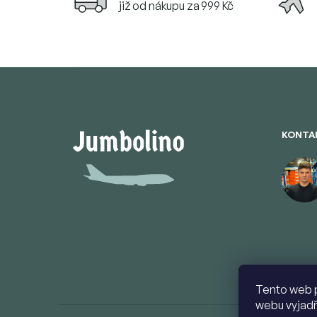
již od nákupu za 999 Kč
Z
á
p
a
t
KONTA
í
Tento web 
webu vyjadř