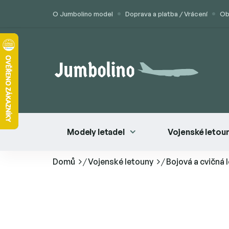
Přejít
O Jumbolino model
Doprava a platba / Vrácení
Ob
na
obsah
Modely letadel
Vojenské letou
Domů
/
Vojenské letouny
/
Bojová a cvičná 