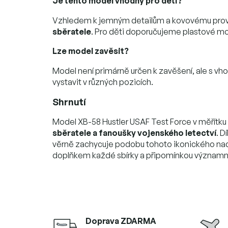
Je tento model vhodný pro děti?
Vzhledem k jemným detailům a kovovému prove
sběratele
. Pro děti doporučujeme plastové mo
Lze model zavěsit?
Model není primárně určen k zavěšení, ale s vh
vystavit v různých pozicích.
Shrnutí
Model XB-58 Hustler USAF Test Force v měřítku
sběratele a fanoušky vojenského letectví
. 
věrně zachycuje podobu tohoto ikonického n
doplňkem každé sbírky a připomínkou významné é
Doprava ZDARMA