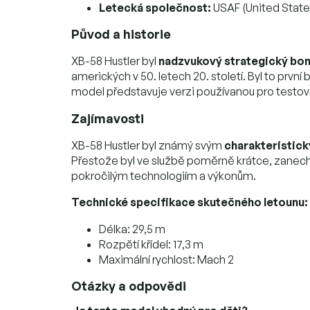
Letecká společnost:
USAF (United States
Původ a historie
XB-58 Hustler byl
nadzvukový strategický bo
amerických v 50. letech 20. století. Byl to pr
model představuje verzi používanou pro testov
Zajímavosti
XB-58 Hustler byl známý svým
charakteristick
Přestože byl ve službě poměrně krátce, zanecha
pokročilým technologiím a výkonům.
Technické specifikace skutečného letounu:
Délka: 29,5 m
Rozpětí křídel: 17,3 m
Maximální rychlost: Mach 2
Otázky a odpovědi