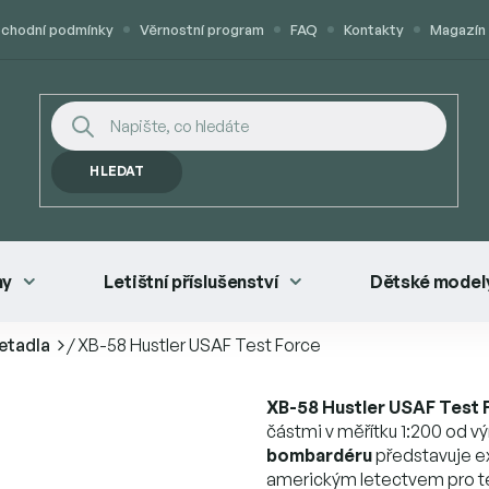
chodní podmínky
Věrnostní program
FAQ
Kontakty
Magazín
HLEDAT
ny
Letištní příslušenství
Dětské modely
letadla
/
XB-58 Hustler USAF Test Force
XB-58 Hustler USAF Test 
částmi v měřítku 1:200 od 
bombardéru
představuje ex
americkým letectvem pro te