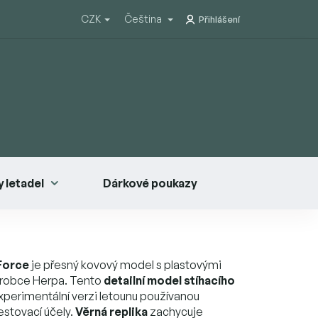
CZK
Čeština
Přihlášení
 letadel
Dárkové poukazy
Force
je přesný kovový model s plastovými
výrobce Herpa. Tento
detailní model stíhacího
perimentální verzi letounu používanou
stovací účely.
Věrná replika
zachycuje