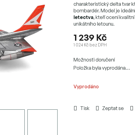
charakteristický delta tvar k
bombardér. Model je ideáln
letectva
, kteří ocení kvali
unikátního letounu.
1 239 Kč
1 024 Kč bez DPH
Měrná
Možnosti doručení
cena:
Položka byla vyprodána…
Vyprodáno
Tisk
Zeptat se