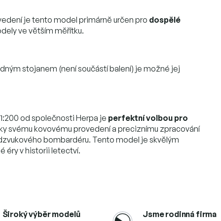
dení je tento model primárně určen pro
dospělé
dely ve větším měřítku.
odným stojanem (není součástí balení) je možné jej
 1:200 od společnosti Herpa je
perfektní volbou pro
Díky svému kovovému provedení a preciznímu zpracování
adzvukového bombardéru. Tento model je skvělým
ry v historii letectví.
Široký výběr modelů
Jsme rodinná firma