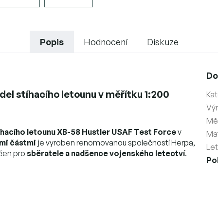
Popis
Hodnocení
Diskuze
Do
el stíhacího letounu v měřítku 1:200
Kat
Vý
Měř
íhacího letounu XB-58 Hustler USAF Test Force
v
Mat
mi částmi
je vyroben renomovanou společností Herpa,
Le
rčen pro
sběratele a nadšence vojenského letectví
.
Po