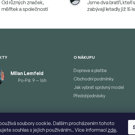
Od různých značek,
Jsme dva bratři, kteří 
měřítek a společností
zabývají letadly již 15 l
KTY
O NÁKUPU
Doprava a platba
Milan Lemfeld
Obchodní podmínky
Po-Pá: 9 — 16h
Jak vybrat správný model
Předobjednávky
používá soubory cookie. Dalším procházením tohoto
ujete souhlas s jejich používáním.. Více informací
zde
.