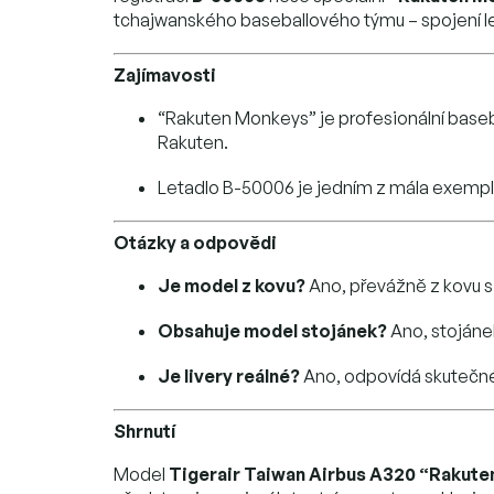
tchajwanského baseballového týmu – spojení lete
Zajímavosti
“Rakuten Monkeys” je profesionální baseb
Rakuten.
Letadlo B-50006 je jedním z mála exemplář
Otázky a odpovědi
Je model z kovu?
Ano, převážně z kovu s 
Obsahuje model stojánek?
Ano, stojánek
Je livery reálné?
Ano, odpovídá skutečné
Shrnutí
Model
Tigerair Taiwan Airbus A320 “Rakute