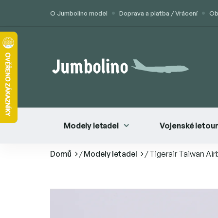
Přejít
O Jumbolino model
Doprava a platba / Vrácení
Ob
na
obsah
Modely letadel
Vojenské letou
Domů
/
Modely letadel
/
Tigerair Taiwan A