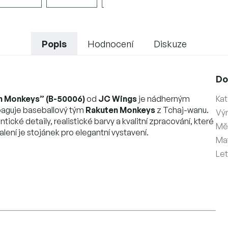
Popis
Hodnocení
Diskuze
Do
n Monkeys” (B-50006)
od
JC Wings
je nádherným
Kat
opaguje baseballový tým
Rakuten Monkeys
z Tchaj-wanu.
Vý
ntické detaily, realistické barvy a kvalitní zpracování, které
Měř
ení je stojánek pro elegantní vystavení.
Mat
Le