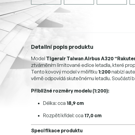
Detailní popis produktu
Model
Tigerair Taiwan Airbus A320 “Rakute
ztvárněním limitované edice letadla, které pr
Tento kovový model v měřítku
1:200
nabízí aute
věrně odpovídá skutečnému letadlu. Součástí bal
Přibližné rozměry modelu (1:200):
Délka: cca
18,9 cm
Rozpětí křídel: cca
17,0 cm
Specifikace produktu