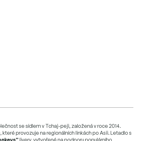
lečnost se sídlem v Tchaj-peji, založená v roce 2014.
0
, které provozuje na regionálních linkách po Asii. Letadlo s
onkeys”
livery, vytvořené na podporu populárního