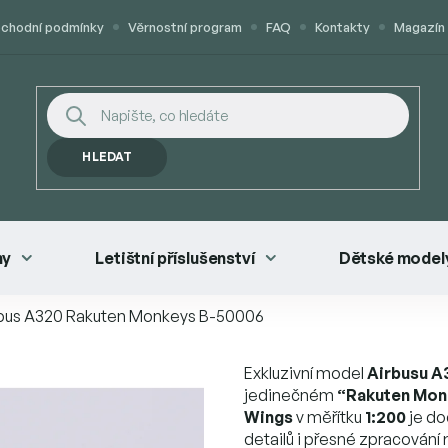
chodní podmínky
Věrnostní program
FAQ
Kontakty
Magazín
HLEDAT
ny
Letištní příslušenství
Dětské modely
irbus A320 Rakuten Monkeys B-50006
Exkluzivní model
Airbusu A
jedinečném
“Rakuten Mon
Wings
v měřítku
1:200
je do
detailů i přesné zpracování