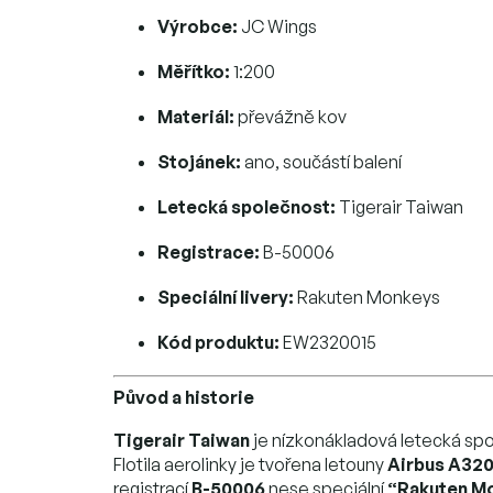
Výrobce:
JC Wings
Měřítko:
1:200
Materiál:
převážně kov
Stojánek:
ano, součástí balení
Letecká společnost:
Tigerair Taiwan
Registrace:
B-50006
Speciální livery:
Rakuten Monkeys
Kód produktu:
EW2320015
Původ a historie
Tigerair Taiwan
je nízkonákladová letecká spo
Flotila aerolinky je tvořena letouny
Airbus A32
registrací
B-50006
nese speciální
“Rakuten M