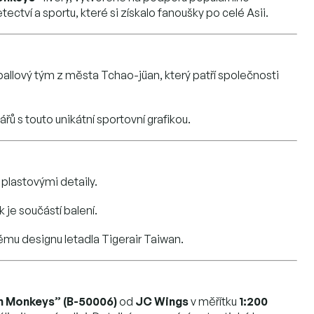
ctví a sportu, které si získalo fanoušky po celé Asii.
allový tým z města Tchao-jüan, který patří společnosti
ů s touto unikátní sportovní grafikou.
plastovými detaily.
 je součástí balení.
mu designu letadla Tigerair Taiwan.
n Monkeys” (B-50006)
od
JC Wings
v měřítku
1:200