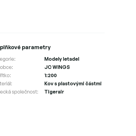
plňkové parametry
egorie
:
Modely letadel
robce
:
JC WINGS
ítko
:
1:200
eriál
:
Kov s plastovými částmi
tecká společnost
:
Tigerair