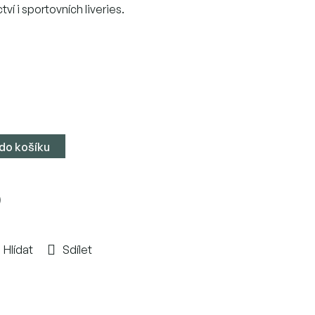
ví i sportovních liveries.
 do košíku
)
Hlídat
Sdílet