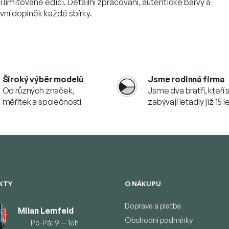
í limitované edici. Detailní zpracování, autentické barvy a
ivní doplněk každé sbírky.
Široký výběr modelů
Jsme rodinná firma
Od různých značek,
Jsme dva bratři, kteří 
měřítek a společností
zabývají letadly již 15 l
KTY
O NÁKUPU
Doprava a platba
Milan Lemfeld
Obchodní podmínky
Po-Pá: 9 — 16h