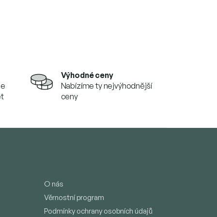
Výhodné ceny
se
Nabízíme ty nejvýhodnější
et
ceny
O nás
Věrnostní program
Podmínky ochrany osobních údajů