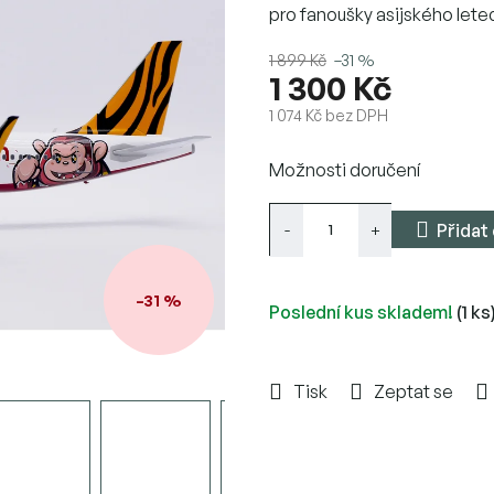
pro fanoušky asijského letect
1 899 Kč
–31 %
1 300 Kč
1 074 Kč bez DPH
Měrná
Možnosti doručení
cena:
Přidat
–31 %
Poslední kus skladem!
(1 ks
Tisk
Zeptat se