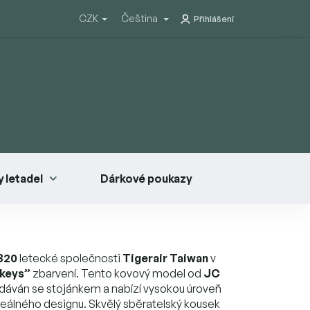
CZK
Čeština
Přihlášení
 letadel
Dárkové poukazy
320
letecké společnosti
Tigerair Taiwan
v
keys”
zbarvení. Tento kovový model od
JC
dáván se stojánkem a nabízí vysokou úroveň
 reálného designu. Skvělý sběratelský kousek