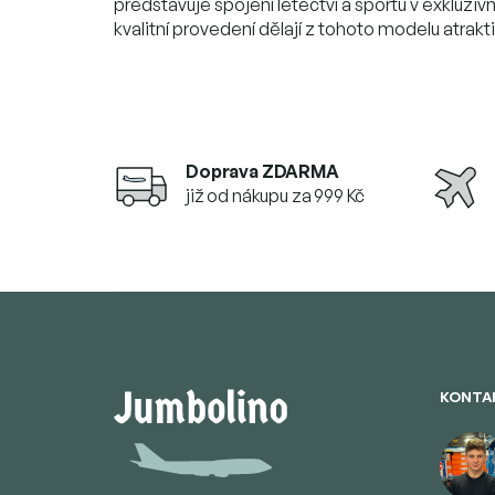
představuje spojení letectví a sportu v exkluzivn
kvalitní provedení dělají z tohoto modelu atrakt
Doprava ZDARMA
již od nákupu za 999 Kč
Z
á
p
a
t
KONTA
í