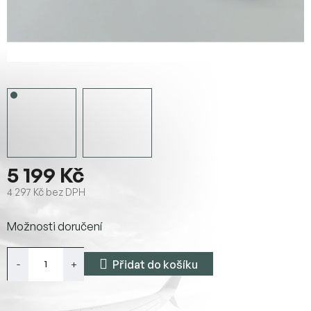
5 199 Kč
4 297 Kč bez DPH
Měrná
Možnosti doručení
cena:
Přidat do košíku