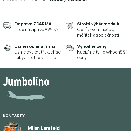
Doprava ZDARMA
Široký výběr modelů
již od nákupu za 999 Kč
Od různých značek,
měřítek a společností
Jsme rodinná firma
Výhodné ceny
Jsme dva bratři, kteří se
Nabízíme ty nejvýhodnější
zabývají letadly již 15 let
ceny
Z
á
p
a
t
í
KONTAKTY
Milan Lemfeld