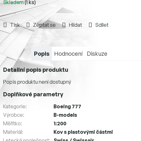
Skladem
(1 ks)
Tisk
Zeptat se
Hlídat
Sdílet
Popis
Hodnocení
Diskuze
Detailní popis produktu
Popis produktu není dostupný
Doplňkové parametry
Kategorie
:
Boeing 777
Výrobce
:
B-models
Měřítko
:
1:200
Materiál
:
Kov s plastovými částmi
Letecká společnost
:
Swiss / Swissair