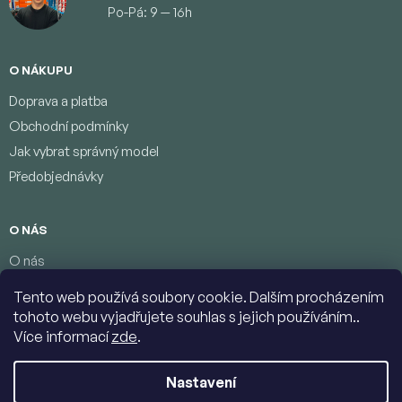
Po-Pá: 9 — 16h
O NÁKUPU
Doprava a platba
Obchodní podmínky
Jak vybrat správný model
Předobjednávky
O NÁS
O nás
Věrnostní program
Tento web používá soubory cookie. Dalším procházením
Podmínky ochrany osobních údajů
tohoto webu vyjadřujete souhlas s jejich používáním..
Kontakty
Více informací
zde
.
Nastavení