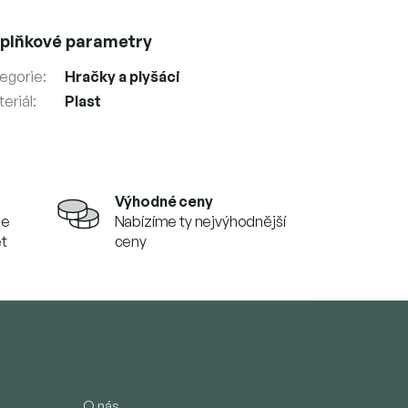
plňkové parametry
egorie
:
Hračky a plyšáci
eriál
:
Plast
Výhodné ceny
se
Nabízíme ty nejvýhodnější
et
ceny
O nás