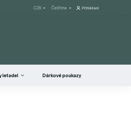
CZK
Čeština
Přihlášení
 letadel
Dárkové poukazy