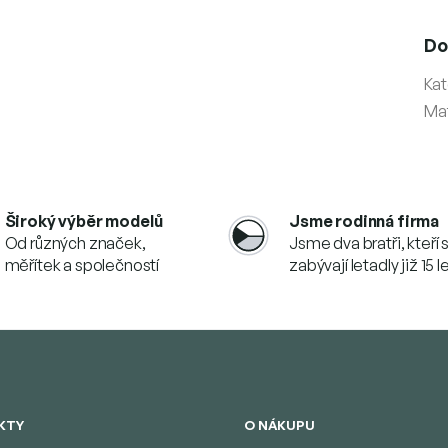
Do
Kat
Mat
Široký výběr modelů
Jsme rodinná firma
Od různých značek,
Jsme dva bratři, kteří 
měřítek a společností
zabývají letadly již 15 l
KTY
O NÁKUPU