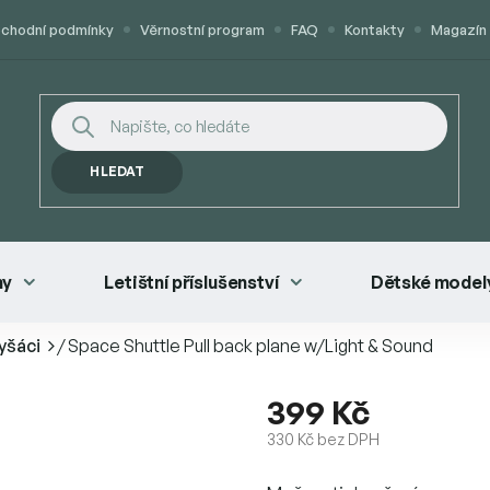
chodní podmínky
Věrnostní program
FAQ
Kontakty
Magazín
HLEDAT
ny
Letištní příslušenství
Dětské modely
yšáci
/
Space Shuttle Pull back plane w/Light & Sound
399 Kč
330 Kč bez DPH
Měrná