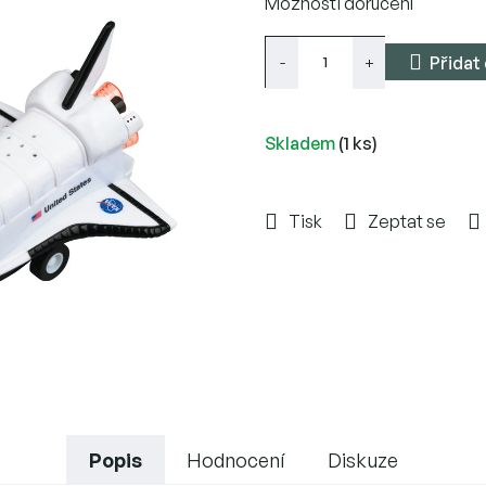
Možnosti doručení
cena:
Přidat
Skladem
(1 ks)
Tisk
Zeptat se
Popis
Hodnocení
Diskuze