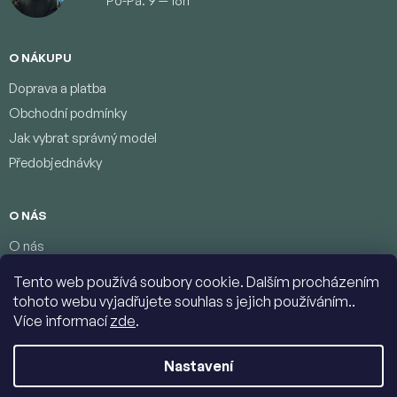
Po-Pá: 9 — 16h
O NÁKUPU
Doprava a platba
Obchodní podmínky
Jak vybrat správný model
Předobjednávky
O NÁS
O nás
Věrnostní program
Tento web používá soubory cookie. Dalším procházením
Podmínky ochrany osobních údajů
tohoto webu vyjadřujete souhlas s jejich používáním..
Kontakty
Více informací
zde
.
Nastavení