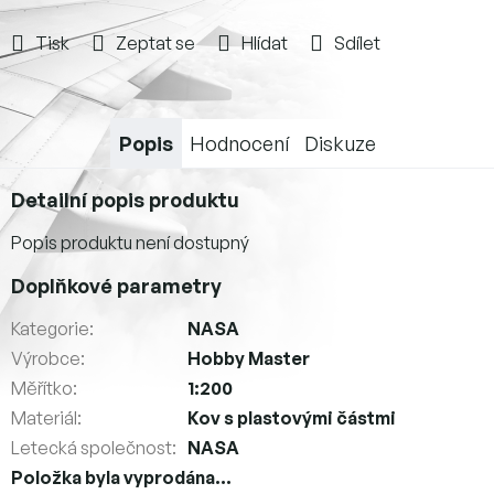
Tisk
Zeptat se
Hlídat
Sdílet
Popis
Hodnocení
Diskuze
Detailní popis produktu
Popis produktu není dostupný
Doplňkové parametry
Kategorie
:
NASA
Výrobce
:
Hobby Master
Měřítko
:
1:200
Materiál
:
Kov s plastovými částmi
Letecká společnost
:
NASA
Položka byla vyprodána…