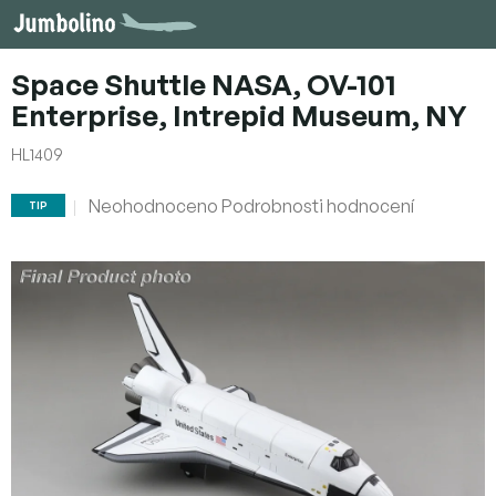
Přejít
na
obsah
Space Shuttle NASA, OV-101
Enterprise, Intrepid Museum, NY
HL1409
Průměrné
Neohodnoceno
Podrobnosti hodnocení
TIP
hodnocení
produktu
je
0,0
z
5
hvězdiček.