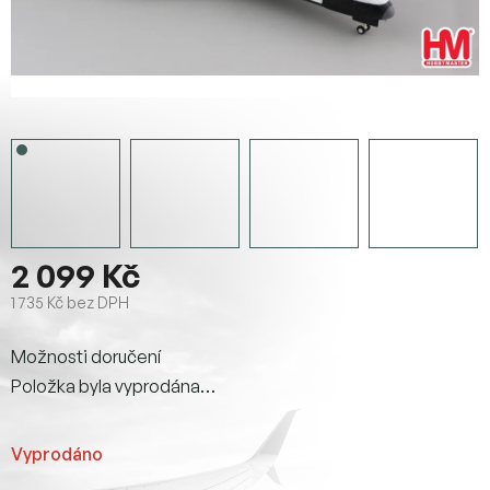
2 099 Kč
1 735 Kč bez DPH
Měrná
Možnosti doručení
cena:
Položka byla vyprodána…
Vyprodáno