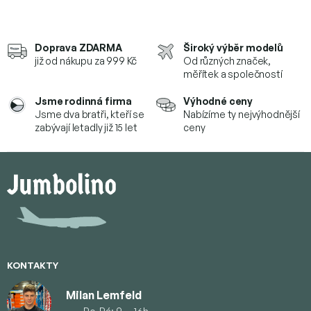
Doprava ZDARMA
Široký výběr modelů
již od nákupu za 999 Kč
Od různých značek,
měřítek a společností
Jsme rodinná firma
Výhodné ceny
Jsme dva bratři, kteří se
Nabízíme ty nejvýhodnější
zabývají letadly již 15 let
ceny
Z
á
p
a
t
í
KONTAKTY
Milan Lemfeld