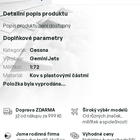
Detailní popis produktu
Popis produktu není dostupný
Doplňkové parametry
Kategorie
:
Cessna
Výrobce
:
GeminiJets
Měřítko
:
1:72
Materiál
:
Kov s plastovými částmi
Položka byla vyprodána…
Doprava ZDARMA
Široký výběr modelů
již od nákupu za 999 Kč
Od různých značek,
měřítek a společností
Jsme rodinná firma
Výhodné ceny
Jsme dva bratři, kteří se
Nabízíme ty nejvýhodnější