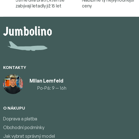
zabývají letadly již 15 let
ceny
Z
á
p
a
t
í
KONTAKTY
Milan Lemfeld
Po-Pá: 9 — 16h
O NÁKUPU
Doprava a platba
Obchodní podmínky
Jak vybrat správný model