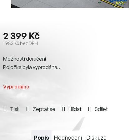
2 399 Kč
1 983 Kč bez DPH
Měrná
Možnosti doručení
cena:
Položka byla vyprodána…
Vyprodáno
Tisk
Zeptat se
Hlídat
Sdílet
Popis
Hodnocení
Diskuze