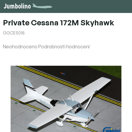
Přejít
na
obsah
Private Cessna 172M Skyhawk
GGCES018
Průměrné
Neohodnoceno
Podrobnosti hodnocení
hodnocení
produktu
je
0,0
z
5
hvězdiček.