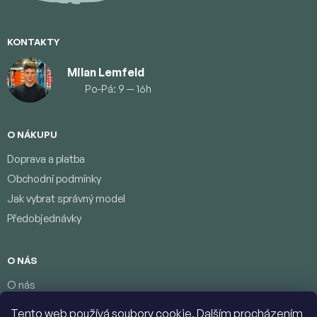
í
KONTAKTY
Milan Lemfeld
Po-Pá: 9 — 16h
O NÁKUPU
Doprava a platba
Obchodní podmínky
Jak vybrat správný model
Předobjednávky
O NÁS
O nás
Věrnostní program
Tento web používá soubory cookie. Dalším procházením