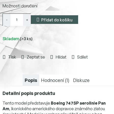
Měrná
Možnosti doručení
cena:
Přidat do košíku
Skladem
(>3 ks)
Tisk
Zeptat se
Hlídat
Sdílet
Popis
Hodnocení (1)
Diskuze
Detailní popis produktu
Tento model představuje
Boeing 747SP aerolinie Pan
Am
, ikonického amerického dopravce známého zlatou