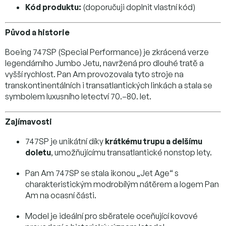
Kód produktu:
(doporučuji doplnit vlastní kód)
Původ a historie
Boeing 747SP (Special Performance) je zkrácená verze
legendárního Jumbo Jetu, navržená pro dlouhé tratě a
vyšší rychlost. Pan Am provozovala tyto stroje na
transkontinentálních i transatlantických linkách a stala se
symbolem luxusního letectví 70.–80. let.
Zajímavosti
747SP je unikátní díky
krátkému trupu a delšímu
doletu
, umožňujícímu transatlantické nonstop lety.
Pan Am 747SP se stala ikonou „Jet Age“ s
charakteristickým modrobílým nátěrem a logem Pan
Am na ocasní části.
Model je ideální pro sběratele oceňující kovové