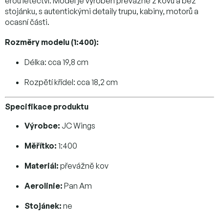
érou letectví. Model je vyroben převážně z kovu a bez
stojánku, s autentickými detaily trupu, kabiny, motorů a
ocasní části.
Rozměry modelu (1:400):
Délka: cca 19,8 cm
Rozpětí křídel: cca 18,2 cm
Specifikace produktu
Výrobce:
JC Wings
Měřítko:
1:400
Materiál:
převážně kov
Aerolinie:
Pan Am
Stojánek:
ne