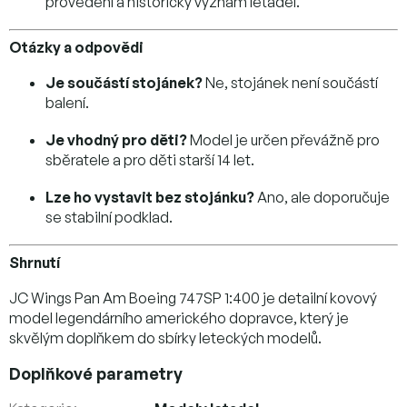
provedení a historický význam letadel.
Otázky a odpovědi
Je součástí stojánek?
Ne, stojánek není součástí
balení.
Je vhodný pro děti?
Model je určen převážně pro
sběratele a pro děti starší 14 let.
Lze ho vystavit bez stojánku?
Ano, ale doporučuje
se stabilní podklad.
Shrnutí
JC Wings Pan Am Boeing 747SP 1:400 je detailní kovový
model legendárního amerického dopravce, který je
skvělým doplňkem do sbírky leteckých modelů.
Doplňkové parametry