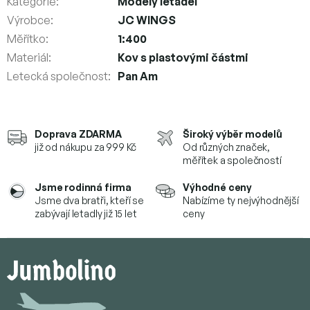
Kategorie
:
Modely letadel
Výrobce
:
JC WINGS
Měřítko
:
1:400
Materiál
:
Kov s plastovými částmi
Letecká společnost
:
Pan Am
Doprava ZDARMA
Široký výběr modelů
již od nákupu za 999 Kč
Od různých značek,
měřítek a společností
Jsme rodinná firma
Výhodné ceny
Jsme dva bratři, kteří se
Nabízíme ty nejvýhodnější
zabývají letadly již 15 let
ceny
Z
á
p
a
t