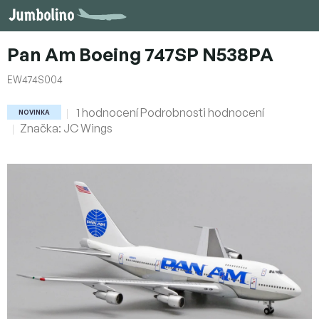
Přejít
na
obsah
Pan Am Boeing 747SP N538PA
EW474S004
Průměrné
1 hodnocení
Podrobnosti hodnocení
NOVINKA
hodnocení
Značka:
JC Wings
produktu
je
5,0
z
5
hvězdiček.