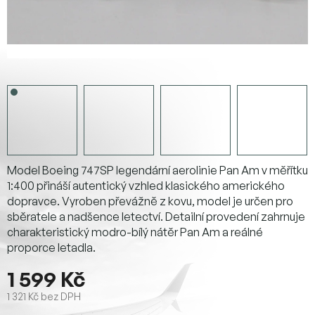
Model Boeing 747SP legendární aerolinie Pan Am v měřítku
1:400 přináší autentický vzhled klasického amerického
dopravce. Vyroben převážně z kovu, model je určen pro
sběratele a nadšence letectví. Detailní provedení zahrnuje
charakteristický modro-bílý nátěr Pan Am a reálné
proporce letadla.
1 599 Kč
1 321 Kč bez DPH