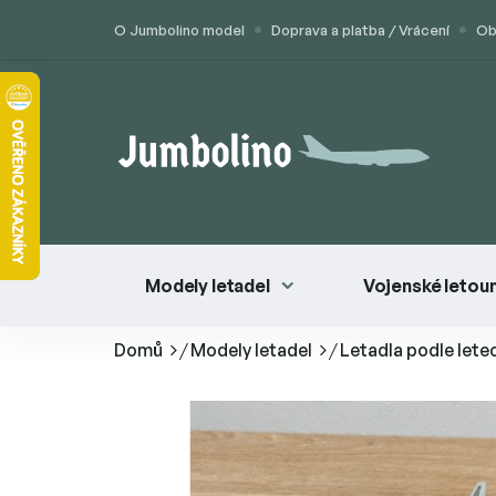
Přejít
O Jumbolino model
Doprava a platba / Vrácení
Ob
na
obsah
Modely letadel
Vojenské letou
Domů
/
Modely letadel
/
Letadla podle lete