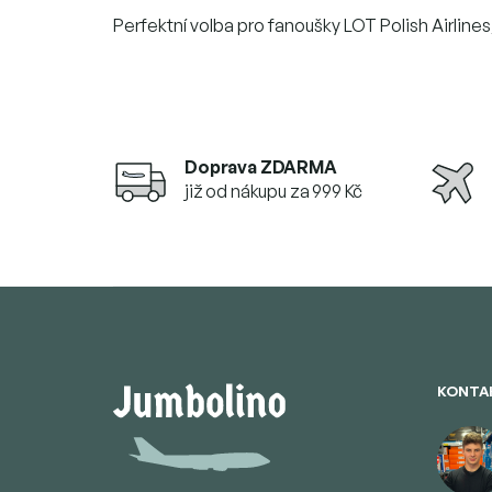
Perfektní volba pro fanoušky LOT Polish Airlines,
Doprava ZDARMA
již od nákupu za 999 Kč
Z
á
p
a
t
KONTA
í