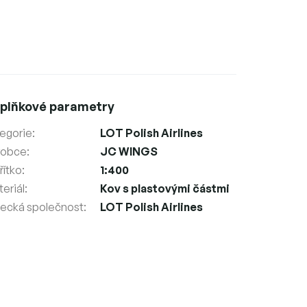
plňkové parametry
egorie
:
LOT Polish Airlines
robce
:
JC WINGS
ítko
:
1:400
eriál
:
Kov s plastovými částmi
tecká společnost
:
LOT Polish Airlines