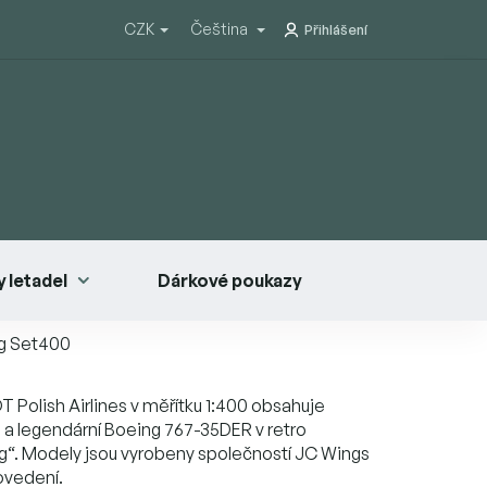
CZK
Čeština
Přihlášení
 letadel
Dárkové poukazy
ng Set400
OT Polish Airlines v měřítku 1:400 obsahuje
a legendární Boeing 767-35DER v retro
ng“. Modely jsou vyrobeny společností JC Wings
ovedení.