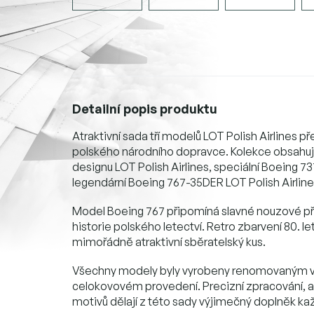
Detailní popis produktu
Atraktivní sada tří modelů LOT Polish Airlines p
polského národního dopravce. Kolekce obsahuj
designu LOT Polish Airlines, speciální Boeing
legendární Boeing 767-35DER LOT Polish Airlines
Model Boeing 767 připomíná slavné nouzové př
historie polského letectví. Retro zbarvení 80. l
mimořádně atraktivní sběratelský kus.
Všechny modely byly vyrobeny renomovaným výr
celokovovém provedení. Precizní zpracování, a
motivů dělají z této sady výjimečný doplněk každ