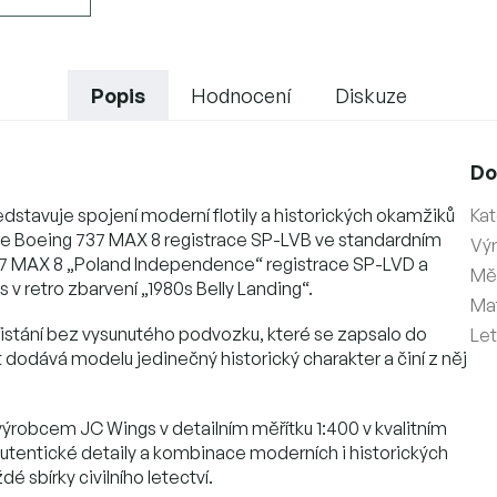
Popis
Hodnocení
Diskuze
Do
ředstavuje spojení moderní flotily a historických okamžiků
Kat
e Boeing 737 MAX 8 registrace SP-LVB ve standardním
Vý
 737 MAX 8 „Poland Independence“ registrace SP-LVD a
Měř
 v retro zbarvení „1980s Belly Landing“.
Mat
istání bez vysunutého podvozku, které se zapsalo do
Le
et dodává modelu jedinečný historický charakter a činí z něj
obcem JC Wings v detailním měřítku 1:400 v kvalitním
utentické detaily a kombinace moderních i historických
é sbírky civilního letectví.