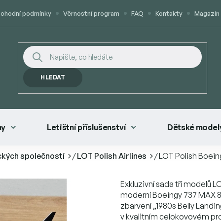
chodní podmínky
Věrnostní program
FAQ
Kontakty
Magazín
HLEDAT
ny
Letištní příslušenství
Dětské modely
ckých společností
/
LOT Polish Airlines
/
LOT Polish Boei
Exkluzivní sada tří modelů L
moderní Boeingy 737 MAX 8 
zbarvení „1980s Belly Landi
v kvalitním celokovovém pr