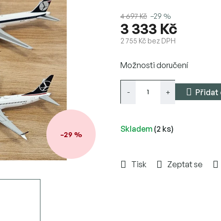
4 697 Kč
–29 %
3 333 Kč
2 755 Kč bez DPH
Měrná
Možnosti doručení
cena:
Přidat
Skladem
(2 ks)
–29 %
Tisk
Zeptat se