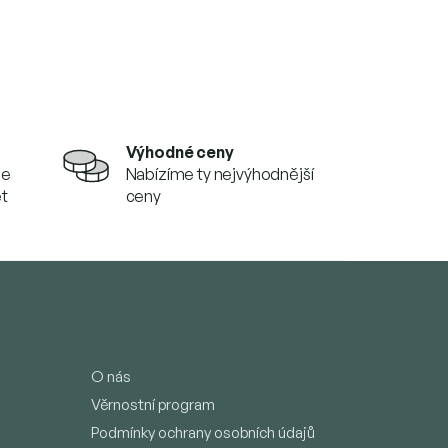
Výhodné ceny
se
Nabízíme ty nejvýhodnější
et
ceny
O nás
Věrnostní program
Podmínky ochrany osobních údajů