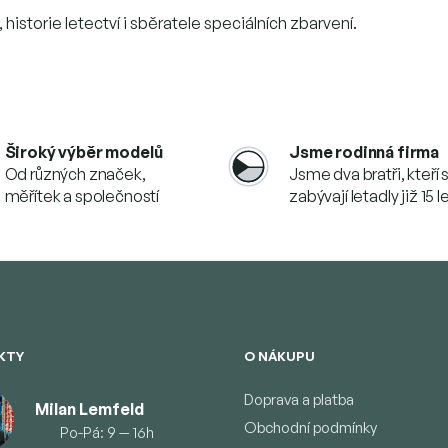
 historie letectví i sběratele speciálních zbarvení.
Široký výběr modelů
Jsme rodinná firma
Od různých značek,
Jsme dva bratři, kteří 
měřítek a společností
zabývají letadly již 15 l
KTY
O NÁKUPU
Doprava a platba
Milan Lemfeld
Obchodní podmínky
Po-Pá: 9 — 16h