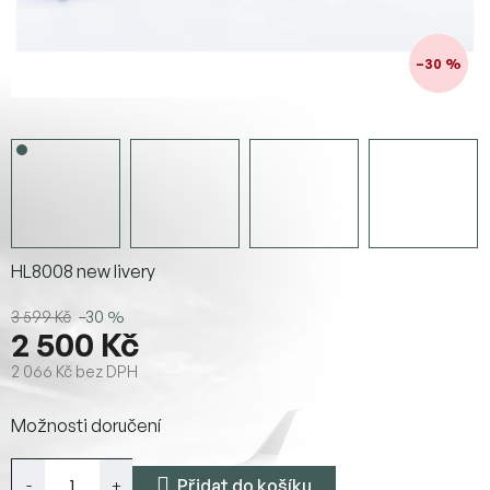
–30 %
HL8008 new livery
3 599 Kč
–30 %
2 500 Kč
2 066 Kč bez DPH
Měrná
Možnosti doručení
cena:
Přidat do košíku