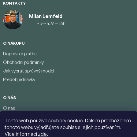
KONTAKTY
Milan Lemfeld
Po-Pá: 9 — 16h
O NÁKUPU
Doprava a platba
Obchodní podmínky
Jak vybrat správný model
Předobjednávky
O NÁS
O nás
Věrnostní program
Tento web používá soubory cookie. Dalším procházením
Podmínky ochrany osobních údajů
tohoto webu vyjadřujete souhlas s jejich používáním..
Kontakty
Více informací
zde
.