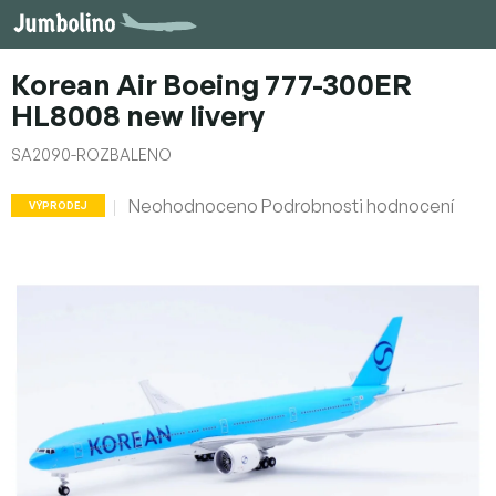
Přejít
na
obsah
Korean Air Boeing 777-300ER
HL8008 new livery
SA2090-ROZBALENO
Průměrné
Neohodnoceno
Podrobnosti hodnocení
VÝPRODEJ
hodnocení
produktu
je
0,0
z
5
hvězdiček.