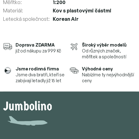
Měřítko
:
1:200
Materiál
:
Kov s plastovými částmi
Letecká společnost
:
Korean Air
Doprava ZDARMA
Široký výběr modelů
již od nákupu za 999 Kč
Od různých značek,
měřítek a společností
Jsme rodinná firma
Výhodné ceny
Jsme dva bratři, kteří se
Nabízíme ty nejvýhodnější
zabývají letadly již 15 let
ceny
Z
á
p
a
t
í