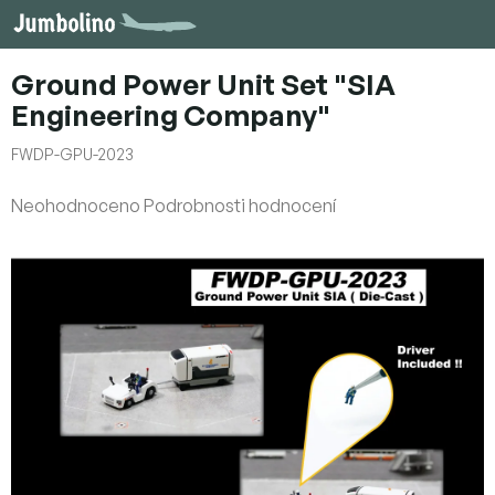
Přejít
na
obsah
Ground Power Unit Set "SIA
Engineering Company"
FWDP-GPU-2023
Průměrné
Neohodnoceno
Podrobnosti hodnocení
hodnocení
produktu
je
0,0
z
5
hvězdiček.