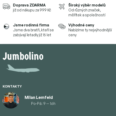
Doprava ZDARMA
Široký výběr modelů
již od nákupu za 999 Kč
Od různých značek,
měřítek a společností
Jsme rodinná firma
Výhodné ceny
Jsme dva bratři, kteří se
Nabízíme ty nejvýhodnější
zabývají letadly již 15 let
ceny
Z
á
p
a
t
í
KONTAKTY
Milan Lemfeld
Po-Pá: 9 — 16h