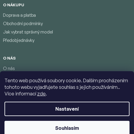
O NÁKUPU
Doprava a platba
Obchodní podmínky
Jak vybrat správný model
Předobjednávky
O NÁS
O nás
Věrnostní program
Tento web používá soubory cookie. Dalším procházením
Podmínky ochrany osobních údajů
tohoto webu vyjadřujete souhlas s jejich používáním..
Kontakty
Více informací
zde
.
Nastavení
Copyright 2026
Jumbolino-model.com
. Všechna práva vyhrazena.
Upravit nastavení cookies
Souhlasím