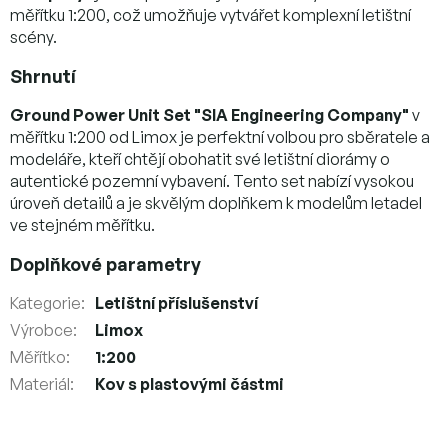
měřítku 1:200, což umožňuje vytvářet komplexní letištní
scény.
Shrnutí
Ground Power Unit Set "SIA Engineering Company"
v
měřítku 1:200 od Limox je perfektní volbou pro sběratele a
modeláře, kteří chtějí obohatit své letištní diorámy o
autentické pozemní vybavení. Tento set nabízí vysokou
úroveň detailů a je skvělým doplňkem k modelům letadel
ve stejném měřítku.
Doplňkové parametry
Kategorie
:
Letištní příslušenství
Výrobce
:
Limox
Měřítko
:
1:200
Materiál
:
Kov s plastovými částmi