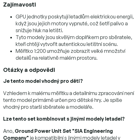
Zajímavosti
GPU jednotky poskytují letadlům elektrickou energii,
když jsou jejich motory vypnuté, což šetří palivo a
snižuje hluk na letišti.
Tyto modely jsou skvělým doplňkem pro sběratele,
kteří chtějí vytvořit autentickou letištní scénu.
Měřítko 1:200 umožňuje zobrazit velké množství
detailů na relativně malém prostoru.
Otázky a odpovědi
Je tento model vhodný pro děti?
Vzhledem k malému měřítku a detailnímu zpracování není
tento model primárně určen pro dětské hry. Je spíše
vhodný pro starší sběratele a modeláře.
Lze tento set kombinovat s jinými modely letadel?
Ano,
Ground Power Unit Set "SIA Engineering
Company"
je kompatibilní s jinými modely letadel v