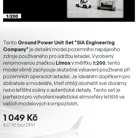
Tento
Ground Power Unit Set "SIA Engineering
Company"
je detailní model pozemního napájecího
zdroje používaného pro údržbu letadel. Vyrobený
renomovanou značkou
Limox
v měřítku
1:200
, tento
model věrně zachycuje skutečné vybavení používané při
pozemních operacích letadel. Je ideálním doplňkem pro
sběratele a modeláře, kteří chtějí obohatit své diorámy
nebo letištní scény o autentické detaily. Tento set je
perfektní pro vytvoření realistické atmosféry letiště ve
vašich modelových kompozicích.
1 049 Kč
867 Kč bez DPH
Měrná