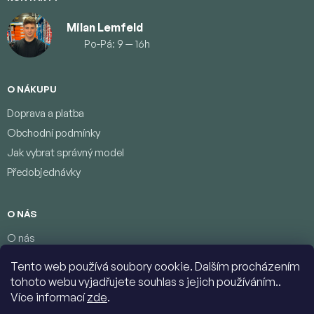
Milan Lemfeld
Po-Pá: 9 — 16h
O NÁKUPU
Doprava a platba
Obchodní podmínky
Jak vybrat správný model
Předobjednávky
O NÁS
O nás
Věrnostní program
Tento web používá soubory cookie. Dalším procházením
Podmínky ochrany osobních údajů
tohoto webu vyjadřujete souhlas s jejich používáním..
Kontakty
Více informací
zde
.