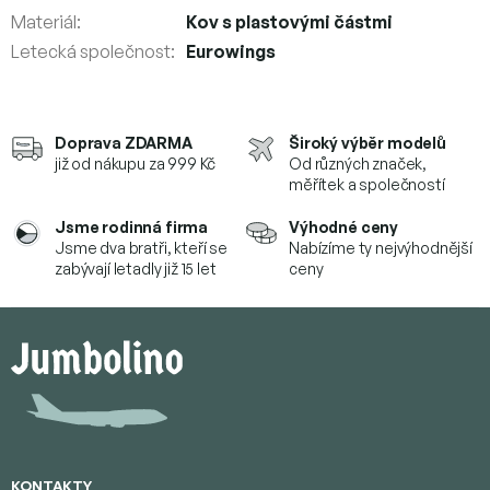
Materiál
:
Kov s plastovými částmi
Letecká společnost
:
Eurowings
Doprava ZDARMA
Široký výběr modelů
již od nákupu za 999 Kč
Od různých značek,
měřítek a společností
Jsme rodinná firma
Výhodné ceny
Jsme dva bratři, kteří se
Nabízíme ty nejvýhodnější
zabývají letadly již 15 let
ceny
Z
á
p
a
t
í
KONTAKTY