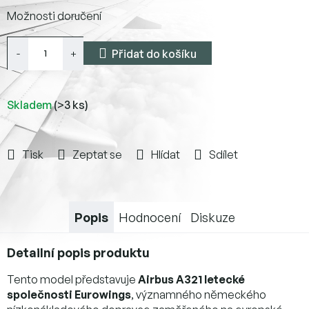
Měrná
Možnosti doručení
cena:
Přidat do košíku
Skladem
(>3 ks)
Tisk
Zeptat se
Hlídat
Sdílet
Popis
Hodnocení
Diskuze
Detailní popis produktu
Tento model představuje
Airbus A321 letecké
společnosti Eurowings
, významného německého