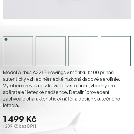
Model Airbus A321 Eurowings v měřítku 1:400 přináší
autentický vzhled německé nízkonákladové aerolinie.
Vyroben převážně z kovu, bez stojánku, vhodný pro
sběratele i letecké nadšence. Detailní provedení
zachycuje charakteristický nátěr a design skutečného
letadla.
1 499 Kč
1 239 Kč bez DPH