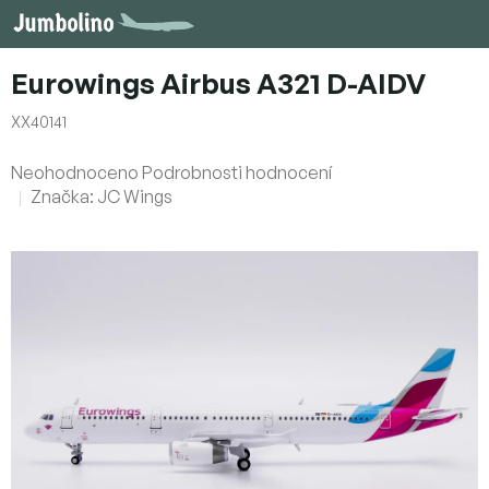
Přejít
na
obsah
Eurowings Airbus A321 D-AIDV
XX40141
Průměrné
Neohodnoceno
Podrobnosti hodnocení
hodnocení
Značka:
JC Wings
produktu
je
0,0
z
5
hvězdiček.