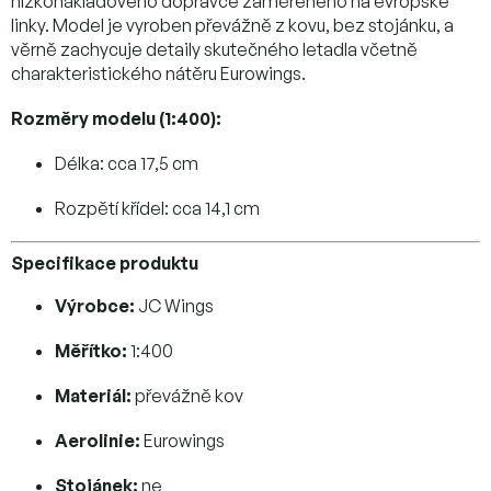
nízkonákladového dopravce zaměřeného na evropské
linky. Model je vyroben převážně z kovu, bez stojánku, a
věrně zachycuje detaily skutečného letadla včetně
charakteristického nátěru Eurowings.
Rozměry modelu (1:400):
Délka: cca 17,5 cm
Rozpětí křídel: cca 14,1 cm
Specifikace produktu
Výrobce:
JC Wings
Měřítko:
1:400
Materiál:
převážně kov
Aerolinie:
Eurowings
Stojánek:
ne