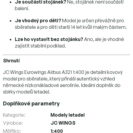
Je součástí stojánek?
Ne, stojánek není součástí
balení.
Je vhodný pro děti?
Model je určen převážně pro
sběratele a pro děti starší 14 let kvůli malým částem.
Lze ho vystavit bez stojánku?
Ano, ale je vhodné
zajistit stabilní podklad.
Shrnutí
JC Wings Eurowings Airbus A321 1:400 je detailní kovový
model pro sběratele, který přináší autentický vzhled
německé nízkonákladové aerolinie. Ideální doplněk do
sbírky modelů letadel.
Doplňkové parametry
Kategorie
:
Modely letadel
Výrobce
:
JC WINGS
Měřítko
:
1:400