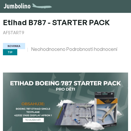
Přejít
na
obsah
Etihad B787 - STARTER PACK
AFSTART9
NOVINKA
Průměrné
Neohodnoceno
Podrobnosti hodnocení
TIP
hodnocení
produktu
je
0,0
z
5
hvězdiček.