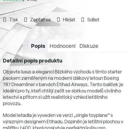
Tisk
Zeptat se
Hlídat
Sdílet
Popis
Hodnocení
Diskuze
Detailní popis produktu
Objevte luxus a eleganci Blízkého východu s tímto starter
packem zaměřeným na moderní dálkový letoun Boeing
787 Dreamliner v barvách Etihad Airways. Tento balíček je
ideální pro ty, kteří chtějí začít se sbírkou modelů civilního
letectví a přitom si užít realistický vzhled letištního
provozu.
Model letadla je vyveden ve verzi „single toyplane“ s
výrazným designem Etihadu. Doplněn je letištní plochou v
měřítku 1:400, která poskytuje perfektní kulisu pro