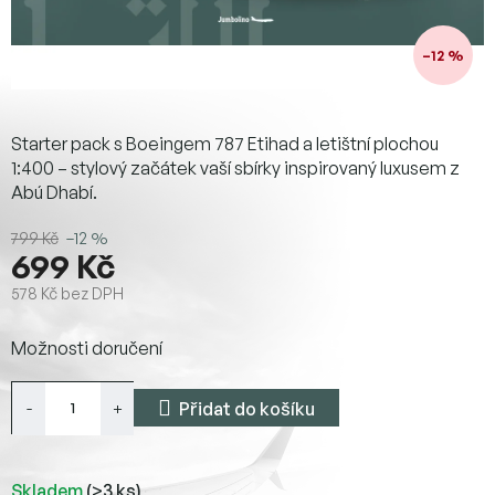
–12 %
Starter pack s Boeingem 787 Etihad a letištní plochou
1:400 – stylový začátek vaší sbírky inspirovaný luxusem z
Abú Dhabí.
799 Kč
–12 %
699 Kč
578 Kč bez DPH
Měrná
Možnosti doručení
cena:
Přidat do košíku
Skladem
(>3 ks)