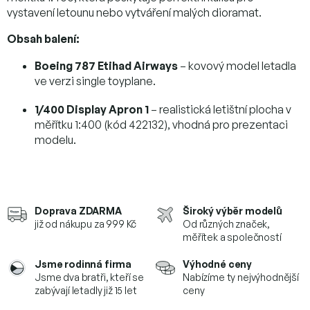
vystavení letounu nebo vytváření malých dioramat.
Obsah balení:
Boeing 787 Etihad Airways
– kovový model letadla
ve verzi single toyplane.
1/400 Display Apron 1
– realistická letištní plocha v
měřítku 1:400 (kód 422132), vhodná pro prezentaci
modelu.
Doprava ZDARMA
Široký výběr modelů
již od nákupu za 999 Kč
Od různých značek,
měřítek a společností
Jsme rodinná firma
Výhodné ceny
Jsme dva bratři, kteří se
Nabízíme ty nejvýhodnější
zabývají letadly již 15 let
ceny