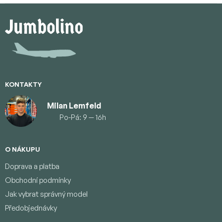
Z
á
p
a
t
í
KONTAKTY
Milan Lemfeld
Po-Pá: 9 — 16h
O NÁKUPU
Doprava a platba
Obchodní podmínky
Jak vybrat správný model
Předobjednávky