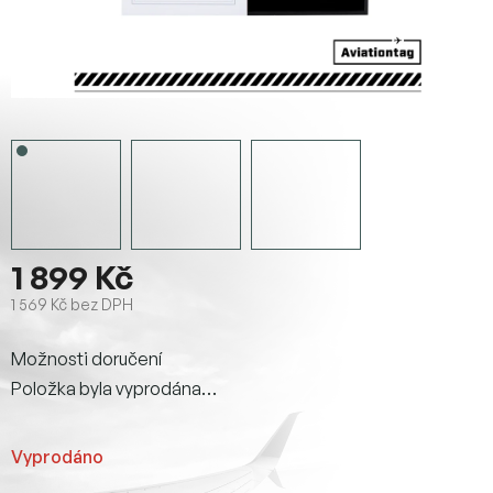
1 899 Kč
1 569 Kč bez DPH
Měrná
Možnosti doručení
cena:
Položka byla vyprodána…
Vyprodáno