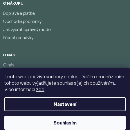
O NÁKUPU
Doprava a platba
Obchodní podmínky
Jak vybrat správný model
Předobjednávky
O NÁS
O nás
Věrnostní program
Tento web používá soubory cookie. Dalším procházením
Podmínky ochrany osobních údajů
tohoto webu vyjadřujete souhlas s jejich používáním..
Kontakty
Více informací
zde
.
Nastavení
Copyright 2026
Jumbolino-model.com
. Všechna práva vyhrazena.
Upravit nastavení cookies
Souhlasím
Vytvořil Shoptet