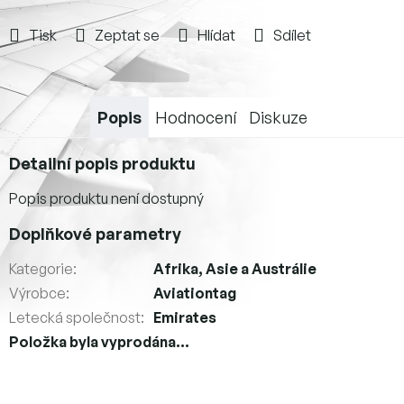
Tisk
Zeptat se
Hlídat
Sdílet
Popis
Hodnocení
Diskuze
Detailní popis produktu
Popis produktu není dostupný
Doplňkové parametry
Kategorie
:
Afrika, Asie a Austrálie
Výrobce
:
Aviationtag
Letecká společnost
:
Emirates
Položka byla vyprodána…