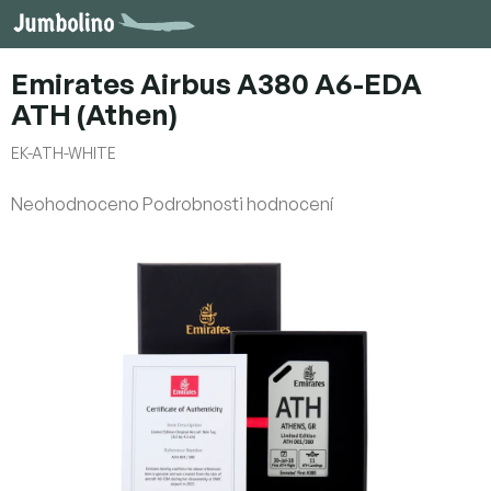
Přejít
na
obsah
Emirates Airbus A380 A6-EDA
ATH (Athen)
EK-ATH-WHITE
Průměrné
Neohodnoceno
Podrobnosti hodnocení
hodnocení
produktu
je
0,0
z
5
hvězdiček.