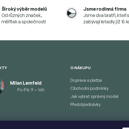
Široký výběr modelů
Jsme rodinná firma
Od různých značek,
Jsme dva bratři, kteří 
měřítek a společností
zabývají letadly již 15 l
KTY
O NÁKUPU
Doprava a platba
Milan Lemfeld
Obchodní podmínky
Po-Pá: 9 — 16h
Jak vybrat správný model
Předobjednávky