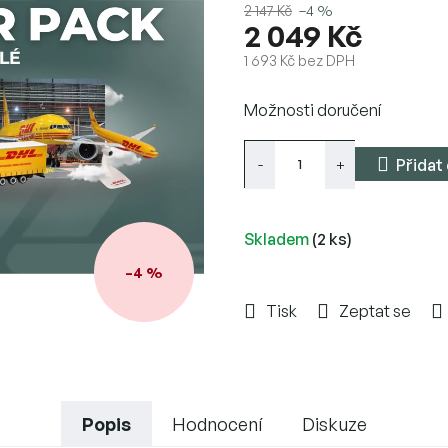
2 147 Kč
–4 %
2 049 Kč
1 693 Kč bez DPH
Měrná
Možnosti doručení
cena:
Přidat
Skladem
(2 ks)
–4 %
Tisk
Zeptat se
Popis
Hodnocení
Diskuze