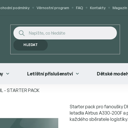
chodní podmínky
Věrnostní program
FAQ
Kontakty
Magazín
HLEDAT
ny
Letištní příslušenství
Dětské modely
L - STARTER PACK
Starter pack pro fanoušky 
letadla Airbus A330-200F a 
každého sběratele logistiky