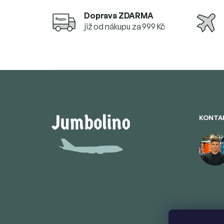
Doprava ZDARMA
již od nákupu za 999 Kč
Z
á
p
a
t
KONTA
í