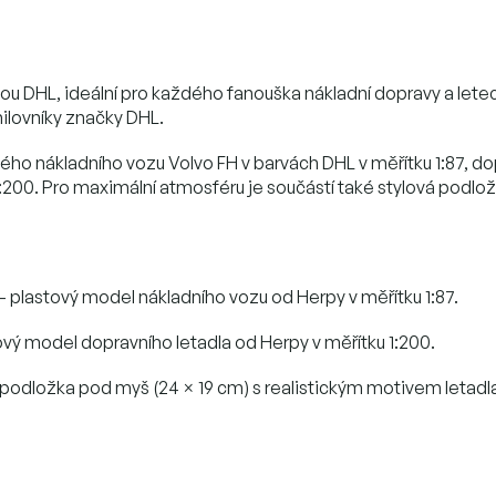
dou DHL, ideální pro každého fanouška nákladní dopravy a letec
milovníky značky DHL.
kého nákladního vozu Volvo FH v barvách DHL v měřítku 1:87, 
 1:200. Pro maximální atmosféru je součástí také stylová pod
– plastový model nákladního vozu od Herpy v měřítku 1:87.
ový model dopravního letadla od Herpy v měřítku 1:200.
 podložka pod myš (24 × 19 cm) s realistickým motivem letadl