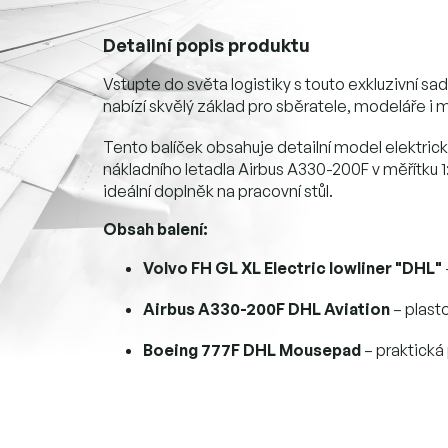
Detailní popis produktu
Vstupte do světa logistiky s touto exkluzivní sa
nabízí skvělý základ pro sběratele, modeláře i 
Tento balíček obsahuje detailní model elektric
nákladního letadla Airbus A330-200F v měřítku
ideální doplněk na pracovní stůl.
Obsah balení:
Volvo FH GL XL Electric lowliner "DHL"
Airbus A330-200F DHL Aviation
– plast
Boeing 777F DHL Mousepad
– praktická