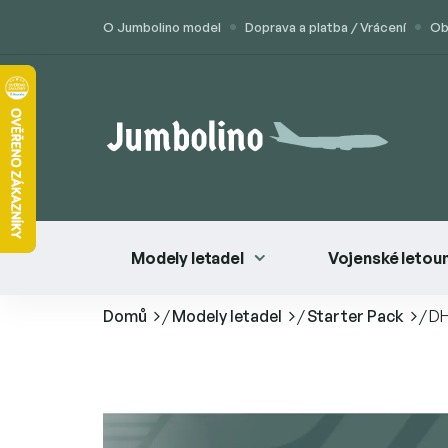
Přejít
O Jumbolino model
Doprava a platba / Vrácení
Ob
na
obsah
Modely letadel
Vojenské letou
Domů
/
Modely letadel
/
Starter Pack
/
DH