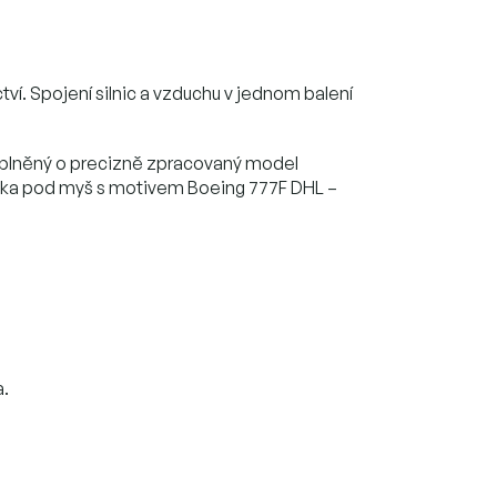
tví. Spojení silnic a vzduchu v jednom balení
doplněný o precizně zpracovaný model
ložka pod myš s motivem Boeing 777F DHL –
a.