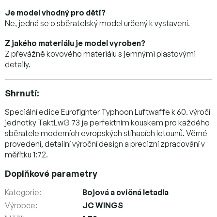
Je model vhodný pro děti?
Ne, jedná se o sběratelský model určený k vystavení.
Z jakého materiálu je model vyroben?
Z převážně kovového materiálu s jemnými plastovými
detaily.
Shrnutí:
Speciální edice Eurofighter Typhoon Luftwaffe k 60. výročí
jednotky TaktLwG 73 je perfektním kouskem pro každého
sběratele moderních evropských stíhacích letounů. Věrné
provedení, detailní výroční design a precizní zpracování v
měřítku 1:72.
Doplňkové parametry
Kategorie
:
Bojová a cvičná letadla
Výrobce
:
JC WINGS