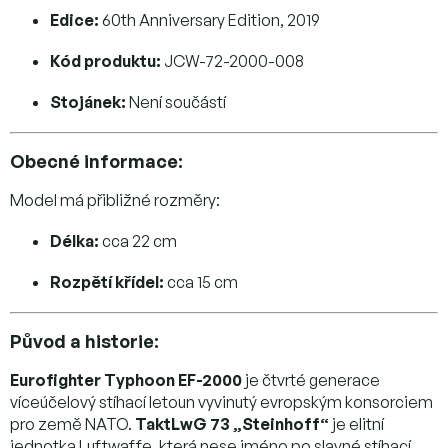
Edice:
60th Anniversary Edition, 2019
Kód produktu:
JCW-72-2000-008
Stojánek:
Není součástí
Obecné informace:
Model má přibližné rozměry:
Délka:
cca 22 cm
Rozpětí křídel:
cca 15 cm
Původ a historie:
Eurofighter Typhoon EF-2000
je čtvrté generace
víceúčelový stíhací letoun vyvinutý evropským konsorciem
pro země NATO.
TaktLwG 73 „Steinhoff“
je elitní
jednotka Luftwaffe, která nese jméno po slavné stíhací