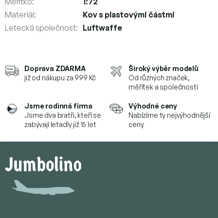
Měřítko
:
1:72
Materiál
:
Kov s plastovými částmi
Letecká společnost
:
Luftwaffe
Doprava ZDARMA
Široký výběr modelů
již od nákupu za 999 Kč
Od různých značek,
měřítek a společností
Jsme rodinná firma
Výhodné ceny
Jsme dva bratři, kteří se
Nabízíme ty nejvýhodnější
zabývají letadly již 15 let
ceny
Z
á
p
a
t
í