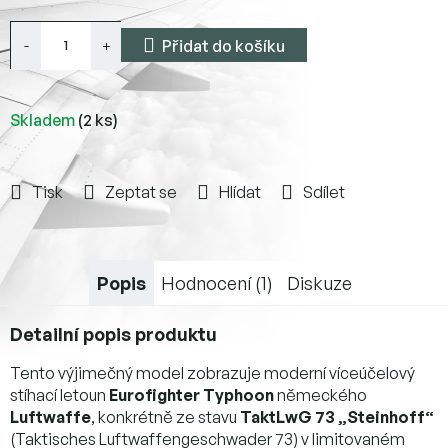
Přidat do košíku
Skladem
(2 ks)
Tisk
Zeptat se
Hlídat
Sdílet
Popis
Hodnocení (1)
Diskuze
Detailní popis produktu
Tento výjimečný model zobrazuje moderní víceúčelový
stíhací letoun
Eurofighter Typhoon
německého
Luftwaffe
, konkrétně ze stavu
TaktLwG 73 „Steinhoff“
(Taktisches Luftwaffengeschwader 73) v limitovaném