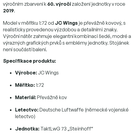
výročním zbarvení k
60. výročí
založení jednotky v roce
2019
.
Model v měřítku 1:72 od
JC Wings
je převážně kovový, s
realisticky provedenou výzdobou a detailními znaky.
Výroční nátěr zahrnuje elegantní kombinaci šedé, modré a
výrazných grafických prvků s emblémy jednotky. Stojánek
není součástí balení.
Specifikace produktu:
Výrobce:
JC Wings
Měřítko:
1:72
Materiál:
Převážně kov
Letectvo:
Deutsche Luftwaffe (německé vojenské
letectvo)
Jednotka:
TaktLwG 73 „Steinhoff“