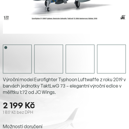
Výroční model Eurofighter Typhoon Luftwaffe z roku 2019 v
barvách jednotky TaktLwG 73 – elegantní výroční edice v
měřítku 1:72 od JC Wings.
2 199 Kč
1 817 Kč bez DPH
Měrná
Možnosti doručení
cena: