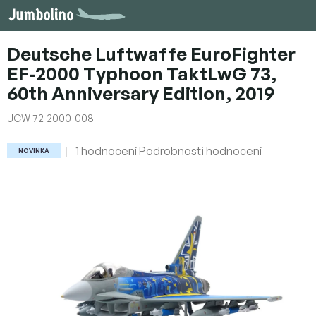
Přejít
na
obsah
Deutsche Luftwaffe EuroFighter
EF-2000 Typhoon TaktLwG 73,
60th Anniversary Edition, 2019
JCW-72-2000-008
Průměrné
1 hodnocení
Podrobnosti hodnocení
NOVINKA
hodnocení
produktu
je
5,0
z
5
hvězdiček.