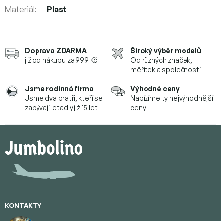
Materiál
:
Plast
Doprava ZDARMA
Široký výběr modelů
již od nákupu za 999 Kč
Od různých značek,
měřítek a společností
Jsme rodinná firma
Výhodné ceny
Jsme dva bratři, kteří se
Nabízíme ty nejvýhodnější
zabývají letadly již 15 let
ceny
Z
á
p
a
t
í
KONTAKTY