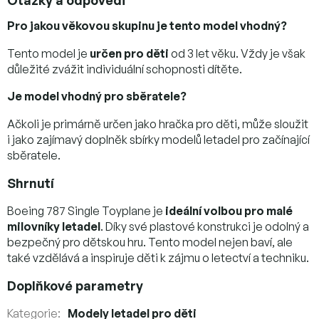
Pro jakou věkovou skupinu je tento model vhodný?
Tento model je
určen pro děti
od 3 let věku. Vždy je však
důležité zvážit individuální schopnosti dítěte.
Je model vhodný pro sběratele?
Ačkoli je primárně určen jako hračka pro děti, může sloužit
i jako zajímavý doplněk sbírky modelů letadel pro začínající
sběratele.
Shrnutí
Boeing 787 Single Toyplane je
ideální volbou pro malé
milovníky letadel
. Díky své plastové konstrukci je odolný a
bezpečný pro dětskou hru. Tento model nejen baví, ale
také vzdělává a inspiruje děti k zájmu o letectví a techniku.
Doplňkové parametry
Kategorie
:
Modely letadel pro děti