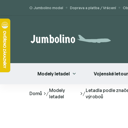
Přejít
O Jumbolino model
Doprava a platba / Vrácení
Ob
na
obsah
Modely letadel
Vojenské letou
Modely
Letadla podle znač
Domů
/
/
letadel
výrobců