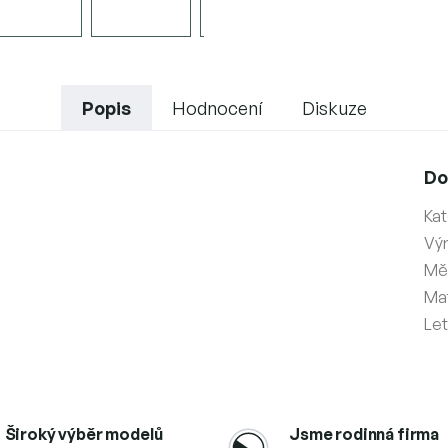
Popis
Hodnocení
Diskuze
Do
Kat
Vý
Měř
Mat
Le
Široký výběr modelů
Jsme rodinná firma