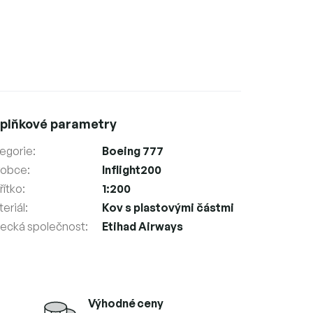
plňkové parametry
egorie
:
Boeing 777
robce
:
Inflight200
ítko
:
1:200
eriál
:
Kov s plastovými částmi
tecká společnost
:
Etihad Airways
Výhodné ceny