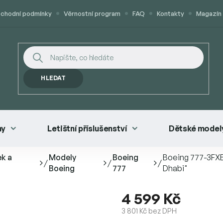
chodní podmínky
Věrnostní program
FAQ
Kontakty
Magazín
HLEDAT
ny
Letištní příslušenství
Dětské modely
ek a
Modely
Boeing
Boeing 777-3FXE
/
/
/
Boeing
777
Dhabi"
4 599 Kč
3 801 Kč bez DPH