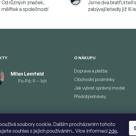
Od různých značek,
Jsme dva bratři, kteří 
měřítek a společností
zabývají letadly již 15 l
KTY
O NÁKUPU
Doprava a platba
Milan Lemfeld
Obchodní podmínky
Po-Pá: 9 — 16h
Jak vybrat správný model
Předobjednávky
používá soubory cookie. Dalším procházením tohoto
ujete souhlas s jejich používáním.. Více informací
zde
.