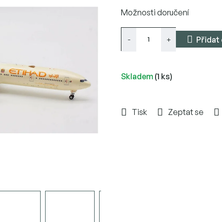
Měrná
Možnosti doručení
cena:
Přidat
Skladem
(1 ks)
Tisk
Zeptat se