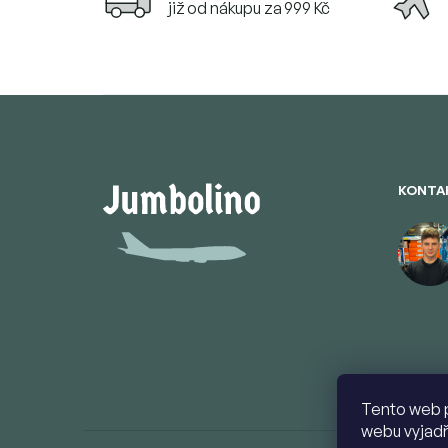
již od nákupu za 999 Kč
Z
á
p
a
t
KONTA
í
Tento web 
webu vyjadř