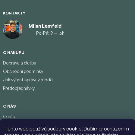
KONTAKTY
Milan Lemfeld
Po-Pá: 9 — 16h
O NÁKUPU
Doprava a platba
Obchodní podmínky
Jak vybrat správný model
Předobjednávky
O NÁS
O nás
Věrnostní program
Tento web používá soubory cookie. Dalším procházením
Podmínky ochrany osobních údajů