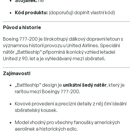
Stojánek:
ne
Kód produktu:
(doporučuji doplnit vlastní kód)
Původ a historie
Boeing 777-200 je širokotrupý dálkový dopravní letoun s
významnou historií provozu u United Airlines. Speciální
nátěr „Battleship“ připomíná ikonický vzhled letadel
United z 90. let a je vyhledávaný mezi sběrateli.
Zajímavosti
„Battleship“ design je
unikátní šedý nátěr
, který je
raritou mezi Boeingy 777-200.
Kovové provedení a precizní detaily z něj činí ideální
sběratelský kousek.
Model vhodný pro všechny fanoušky amerických
aerolinek a historických edic.