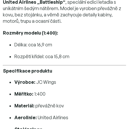
United Airlines „Battleship“
, speciální edici letadla s
unikátním šedým nátěrem. Model je vyroben převážně z
kovu, bez stojánku, a věrně zachycuje detaily kabiny,
motorů, trupu a ocasní části.
Rozměry modelu (1:400):
Délka: cca 16,9 cm
Rozpětí křídel: cca 15,8 cm
Specifikace produktu
Výrobce:
JC Wings
Měřítko:
1:400
Materiál:
převážně kov
Aerolinie:
United Airlines