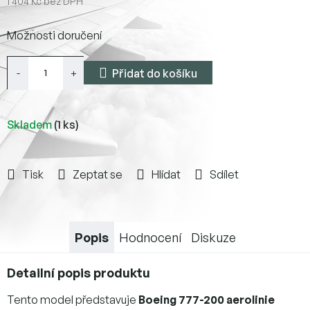
1 404 Kč bez DPH
Měrná
Možnosti doručení
cena:
Přidat do košíku
Skladem
(1 ks)
Tisk
Zeptat se
Hlídat
Sdílet
Popis
Hodnocení
Diskuze
Detailní popis produktu
Tento model představuje
Boeing 777-200 aerolinie