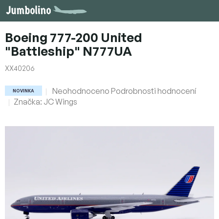
Přejít
na
obsah
Boeing 777-200 United
"Battleship" N777UA
XX40206
Průměrné
Neohodnoceno
Podrobnosti hodnocení
NOVINKA
hodnocení
Značka:
JC Wings
produktu
je
0,0
z
5
hvězdiček.