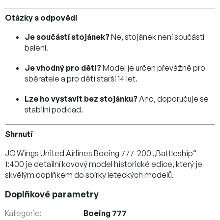
Otázky a odpovědi
Je součástí stojánek?
Ne, stojánek není součástí
balení.
Je vhodný pro děti?
Model je určen převážně pro
sběratele a pro děti starší 14 let.
Lze ho vystavit bez stojánku?
Ano, doporučuje se
stabilní podklad.
Shrnutí
JC Wings United Airlines Boeing 777-200 „Battleship“
1:400 je detailní kovový model historické edice, který je
skvělým doplňkem do sbírky leteckých modelů.
Doplňkové parametry
Kategorie
:
Boeing 777