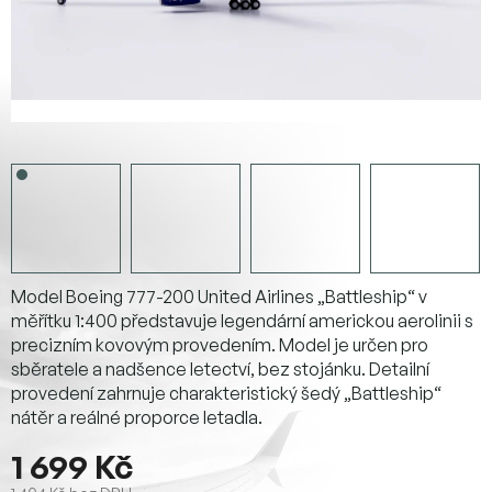
Model Boeing 777-200 United Airlines „Battleship“ v
měřítku 1:400 představuje legendární americkou aerolinii s
precizním kovovým provedením. Model je určen pro
sběratele a nadšence letectví, bez stojánku. Detailní
provedení zahrnuje charakteristický šedý „Battleship“
nátěr a reálné proporce letadla.
1 699 Kč