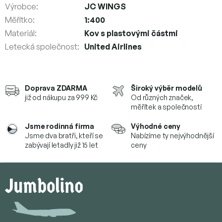
Výrobce
:
JC WINGS
Měřítko
:
1:400
Materiál
:
Kov s plastovými částmi
Letecká společnost
:
United Airlines
Doprava ZDARMA
Široký výběr modelů
již od nákupu za 999 Kč
Od různých značek,
měřítek a společností
Jsme rodinná firma
Výhodné ceny
Jsme dva bratři, kteří se
Nabízíme ty nejvýhodnější
zabývají letadly již 15 let
ceny
Z
á
p
a
t
í