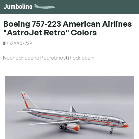
Přejít
na
obsah
Boeing 757-223 American Airlines
"AstroJet Retro" Colors
IF752AA0723P
Průměrné
Neohodnoceno
Podrobnosti hodnocení
hodnocení
produktu
je
0,0
z
5
hvězdiček.