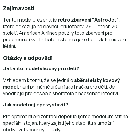
Zajímavosti
Tento model prezentuje
retro zbarvení "AstroJet"
,
které odkazuje na slavnou éru letectví v 60. letech 20.
století. American Airlines použily toto zbarvení pro
připomenutí své bohaté historie a jako hold zlatému věku
létání.
Otázky a odpovědi
Je tento model vhodný pro děti?
Vzhledem k tomu, že se jedná o
sběratelský kovový
model
, není primárně určen jako hračka pro děti. Je
vhodnější pro dospělé sběratele a nadšence letectví.
Jak model nejlépe vystavit?
Pro optimální prezentaci doporučujeme model umístit na
speciální stojan, který zajistí jeho stabilitu a umožní
obdivovat všechny detaily.