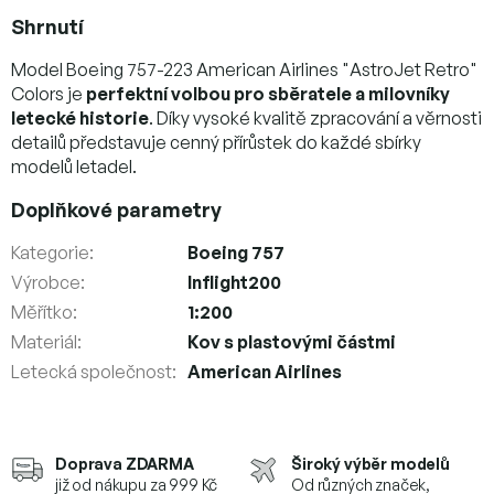
Shrnutí
Model Boeing 757-223 American Airlines "AstroJet Retro"
Colors je
perfektní volbou pro sběratele a milovníky
letecké historie
. Díky vysoké kvalitě zpracování a věrnosti
detailů představuje cenný přírůstek do každé sbírky
modelů letadel.
Doplňkové parametry
Kategorie
:
Boeing 757
Výrobce
:
Inflight200
Měřítko
:
1:200
Materiál
:
Kov s plastovými částmi
Letecká společnost
:
American Airlines
Doprava ZDARMA
Široký výběr modelů
již od nákupu za 999 Kč
Od různých značek,