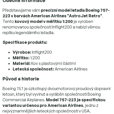
Obecné informace
Představujeme vám
precizní model letadla Boeing 757-
223 v barvách American Airlines "AstroJet Retro"
.
Tento
kovový model v měřítku 1:200
je vyroben
renomovanou společností Inflight200 a nabízí věrnou
repliku legendárního letadla.
Specifikace produktu:
Výrobce:
Inflight200
Měřítko:
1:200
Materiál:
Kov s plastovými částmi
Letecká společnost:
American Airlines
Původ a historie
Boeing 757 je úzkotrupý dvoumotorový proudový dopravní
letoun, který byl vyvinut a vyráběn společností Boeing
Commercial Airplanes.
Model 757-223 je specifickou
variantou určenou pro American Airlines
, jednu z
nejvýznamnějších leteckých společností v USA.