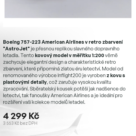
Boeing 757-223 American Airlines v retro zbarvení
"AstroJet"
je přesnou replikou slavného dopravního
letadla. Tento
kovový model v měřítku 1:200
věrně
zachycuje elegantní design a charakteristické retro
zbarvení, které připomíná zlatou éru letectví. Model od
renomovaného výrobce Inflight200 je vyroben
z kovu s
plastovými detaily
, což zaručuje vysokou kvalitu
zpracování. Sběratelský kousek potěší jak nadšence do
letectví, tak fanoušky American Airlines a je ideální pro
rozšíření vaší kolekce modelů letadel.
4 299 Kč
3 553 Kč bez DPH
Měrná