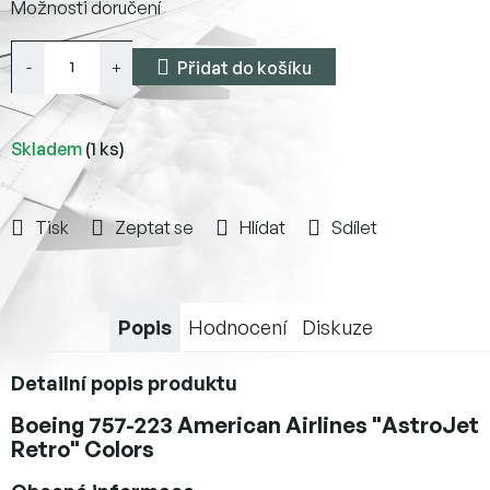
Možnosti doručení
cena:
Přidat do košíku
Skladem
(1 ks)
Tisk
Zeptat se
Hlídat
Sdílet
Popis
Hodnocení
Diskuze
Detailní popis produktu
Boeing 757-223 American Airlines "AstroJet
Retro" Colors