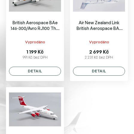
p
r
o
British Aerospace BAe
Air New Zealand Link
d
146-300/Avro RJ100 Thai
British Aerospace BAe
u
Airways HS-TBK
146-300
k
Vyprodáno
Vyprodáno
t
ů
1 199 Kč
2 699 Kč
991 Kč bez DPH
2 231 Kč bez DPH
DETAIL
DETAIL