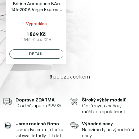
British Aerospace BAe
146-200A Virgin Express
City Jet
Vyprodáno
1 869 Kč
1 545 Kč bez DPH
DETAIL
3
položek celkem
O
v
l
á
Doprava ZDARMA
Široký výběr modelů
d
již od nákupu za 999 Kč
Od různých značek,
a
měřítek a společností
c
í
Jsme rodinná firma
Výhodné ceny
p
Jsme dva bratři, kteří se
Nabízíme ty nejvýhodnější
r
zabývají letadly již 15 let
ceny
v