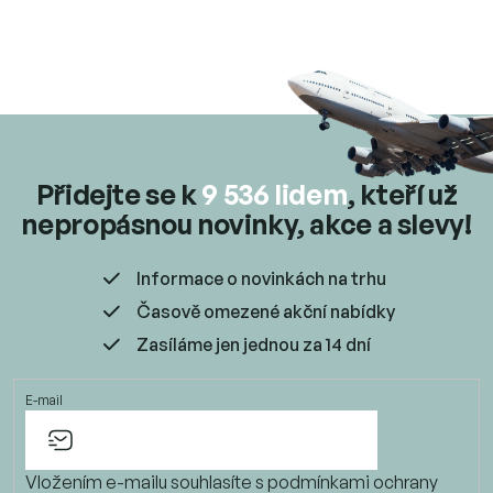
k
y
v
ý
p
i
s
u
Přidejte se k
9 536 lidem
, kteří už
nepropásnou novinky, akce a slevy!
Informace o novinkách na trhu
Časově omezené akční nabídky
Zasíláme jen jednou za 14 dní
E-mail
Vložením e-mailu souhlasíte s
podmínkami ochrany