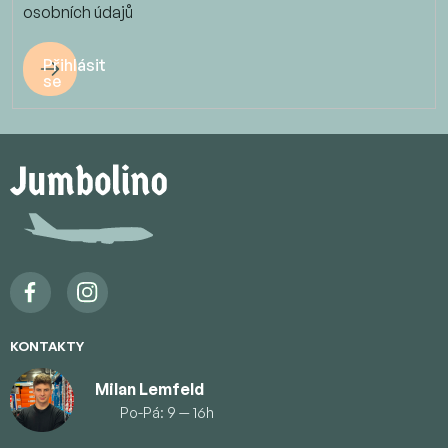
osobních údajů
Přihlásit
se
Z
á
p
a
t
í
KONTAKTY
Milan Lemfeld
Po-Pá: 9 — 16h