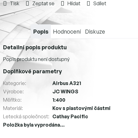
Tisk
Zeptat se
Hlídat
Sdílet
Popis
Hodnocení
Diskuze
Detailní popis produktu
Popis produktu není dostupný
Doplňkové parametry
Kategorie
:
Airbus A321
Výrobce
:
JC WINGS
Měřítko
:
1:400
Materiál
:
Kov s plastovými částmi
Letecká společnost
:
Cathay Pacific
Položka byla vyprodána…