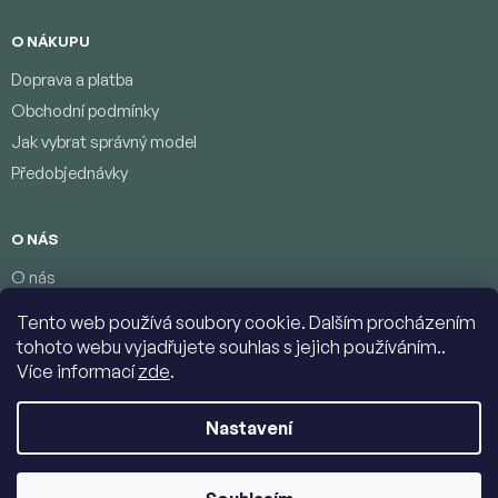
O NÁKUPU
Doprava a platba
Obchodní podmínky
Jak vybrat správný model
Předobjednávky
O NÁS
O nás
Věrnostní program
Tento web používá soubory cookie. Dalším procházením
Podmínky ochrany osobních údajů
tohoto webu vyjadřujete souhlas s jejich používáním..
Kontakty
Více informací
zde
.
Nastavení
Copyright 2026
Jumbolino-model.com
. Všechna práva vyhrazena.
Upravit nastavení cookies