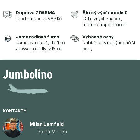
Doprava ZDARMA
Široký výběr modelů
již od nákupu za 999 Kč
Od různých značek,
měřítek a společností
Jsme rodinná firma
Výhodné ceny
Jsme dva bratři, kteří se
Nabízíme ty nejvýhodnější
zabývají letadly již 15 let
ceny
Z
á
p
a
t
í
KONTAKTY
Milan Lemfeld
Po-Pá: 9 — 16h