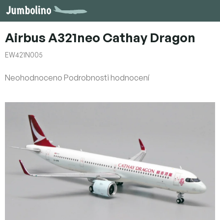
Přejít
na
obsah
Airbus A321neo Cathay Dragon
EW421N005
Průměrné
Neohodnoceno
Podrobnosti hodnocení
hodnocení
produktu
je
0,0
z
5
hvězdiček.