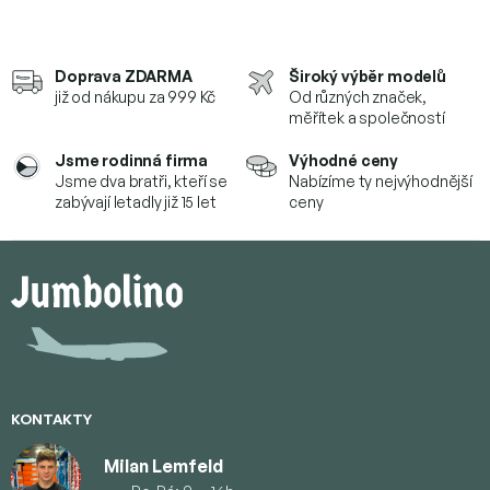
Doprava ZDARMA
Široký výběr modelů
již od nákupu za 999 Kč
Od různých značek,
měřítek a společností
Jsme rodinná firma
Výhodné ceny
Jsme dva bratři, kteří se
Nabízíme ty nejvýhodnější
zabývají letadly již 15 let
ceny
Z
á
p
a
t
í
KONTAKTY
Milan Lemfeld