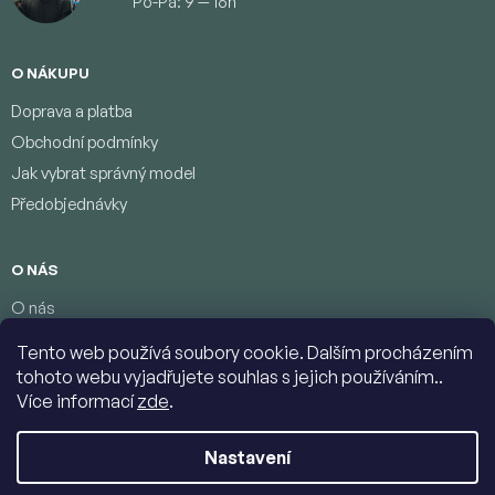
Po-Pá: 9 — 16h
O NÁKUPU
Doprava a platba
Obchodní podmínky
Jak vybrat správný model
Předobjednávky
O NÁS
O nás
Věrnostní program
Tento web používá soubory cookie. Dalším procházením
Podmínky ochrany osobních údajů
tohoto webu vyjadřujete souhlas s jejich používáním..
Kontakty
Více informací
zde
.
Nastavení