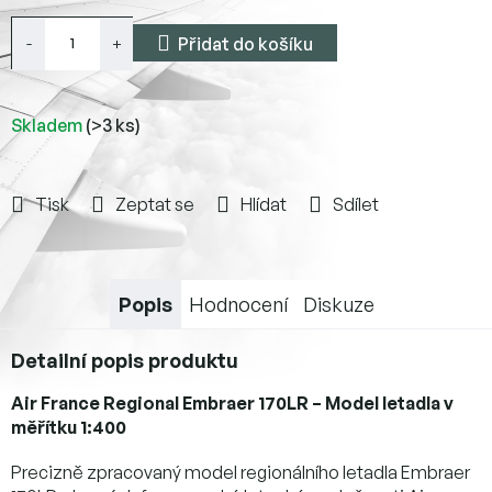
Přidat do košíku
Skladem
(>3 ks)
Tisk
Zeptat se
Hlídat
Sdílet
Popis
Hodnocení
Diskuze
Detailní popis produktu
Air France Regional Embraer 170LR – Model letadla v
měřítku 1:400
Precizně zpracovaný model regionálního letadla Embraer