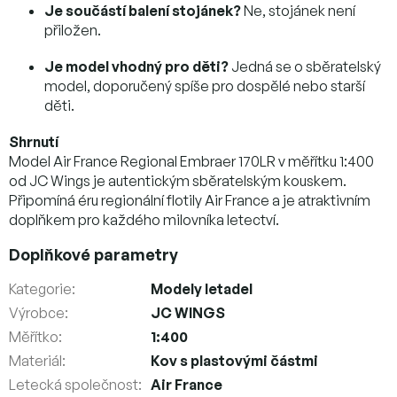
Je součástí balení stojánek?
Ne, stojánek není
přiložen.
Je model vhodný pro děti?
Jedná se o sběratelský
model, doporučený spíše pro dospělé nebo starší
děti.
Shrnutí
Model Air France Regional Embraer 170LR v měřítku 1:400
od JC Wings je autentickým sběratelským kouskem.
Připomíná éru regionální flotily Air France a je atraktivním
doplňkem pro každého milovníka letectví.
Doplňkové parametry
Kategorie
:
Modely letadel
Výrobce
:
JC WINGS
Měřítko
:
1:400
Materiál
:
Kov s plastovými částmi
Letecká společnost
:
Air France