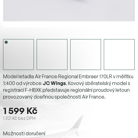
Model letadla Air France Regional Embraer 170LR v měřítku
1:400 od výrobce
JC Wings
. Kovový sběratelský model s
registrací F-HBXK představuje regionální proudový letoun
provozovaný dceřinou společností Air France.
1 599 Kč
1 321 Kč bez DPH
Měrná
Možnosti doručení
cena: