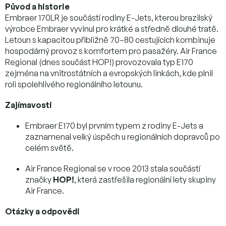
Původ a historie
Embraer 170LR je součástí rodiny E-Jets, kterou brazilský
výrobce Embraer vyvinul pro krátké a středně dlouhé tratě.
Letoun s kapacitou přibližně 70–80 cestujících kombinuje
hospodárný provoz s komfortem pro pasažéry. Air France
Regional (dnes součást HOP!) provozovala typ E170
zejména na vnitrostátních a evropských linkách, kde plnil
roli spolehlivého regionálního letounu.
Zajímavosti
Embraer E170 byl prvním typem z rodiny E-Jets a
zaznamenal velký úspěch u regionálních dopravců po
celém světě.
Air France Regional se v roce 2013 stala součástí
značky
HOP!
, která zastřešila regionální lety skupiny
Air France.
Otázky a odpovědi