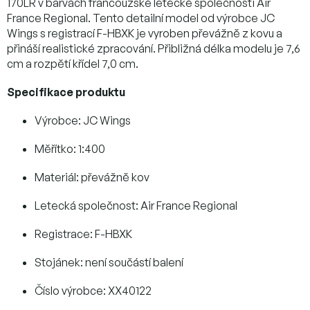
170LR v barvách francouzské letecké společnosti Air
France Regional. Tento detailní model od výrobce JC
Wings s registrací F-HBXK je vyroben převážně z kovu a
přináší realistické zpracování. Přibližná délka modelu je 7,6
cm a rozpětí křídel 7,0 cm.
Specifikace produktu
Výrobce: JC Wings
Měřítko: 1:400
Materiál: převážně kov
Letecká společnost: Air France Regional
Registrace: F-HBXK
Stojánek: není součástí balení
Číslo výrobce: XX40122