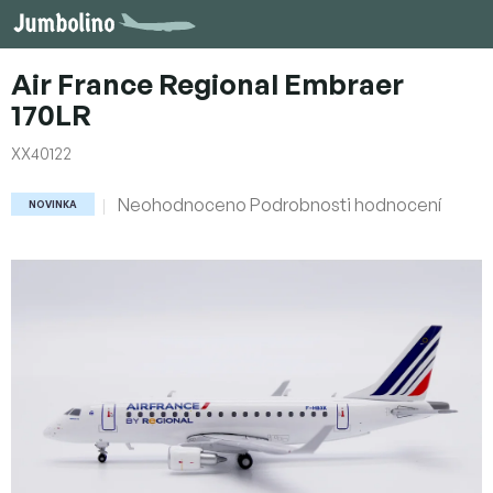
Přejít
na
obsah
Air France Regional Embraer
170LR
XX40122
Průměrné
Neohodnoceno
Podrobnosti hodnocení
NOVINKA
hodnocení
produktu
je
0,0
z
5
hvězdiček.