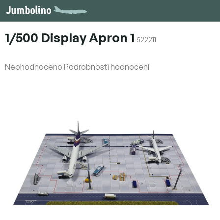
Přejít
na
obsah
1/500 Display Apron 1
522211
Průměrné
Neohodnoceno
Podrobnosti hodnocení
hodnocení
produktu
je
0,0
z
5
hvězdiček.