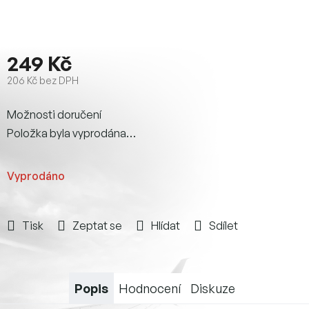
249 Kč
206 Kč bez DPH
Měrná
Možnosti doručení
cena:
Položka byla vyprodána…
Vyprodáno
Tisk
Zeptat se
Hlídat
Sdílet
Popis
Hodnocení
Diskuze