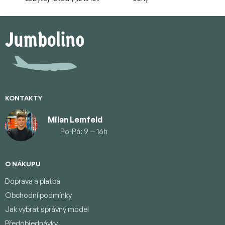
Z
á
p
a
t
í
KONTAKTY
Milan Lemfeld
Po-Pá: 9 — 16h
O NÁKUPU
Doprava a platba
Obchodní podmínky
Jak vybrat správný model
Předobjednávky