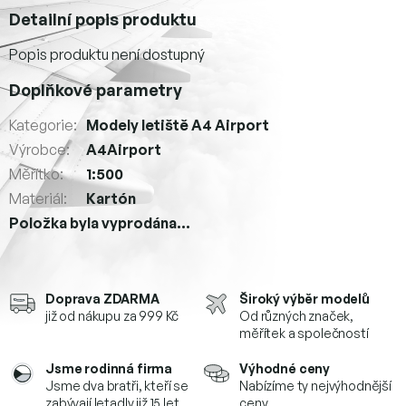
Detailní popis produktu
Popis produktu není dostupný
Doplňkové parametry
Kategorie
:
Modely letiště A4 Airport
Výrobce
:
A4Airport
Měřítko
:
1:500
Materiál
:
Kartón
Položka byla vyprodána…
Doprava ZDARMA
Široký výběr modelů
již od nákupu za 999 Kč
Od různých značek,
měřítek a společností
Jsme rodinná firma
Výhodné ceny
Jsme dva bratři, kteří se
Nabízíme ty nejvýhodnější
zabývají letadly již 15 let
ceny