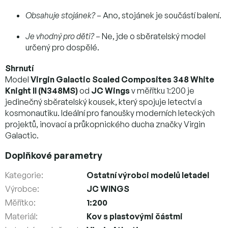
Obsahuje stojánek?
– Ano, stojánek je součástí balení.
Je vhodný pro děti?
– Ne, jde o sběratelský model
určený pro dospělé.
Shrnutí
Model
Virgin Galactic Scaled Composites 348 White
Knight II (N348MS)
od
JC Wings
v měřítku 1:200 je
jedinečný sběratelský kousek, který spojuje letectví a
kosmonautiku. Ideální pro fanoušky moderních leteckých
projektů, inovací a průkopnického ducha značky Virgin
Galactic.
Doplňkové parametry
Kategorie
:
Ostatní výrobci modelů letadel
Výrobce
:
JC WINGS
Měřítko
:
1:200
Materiál
:
Kov s plastovými částmi