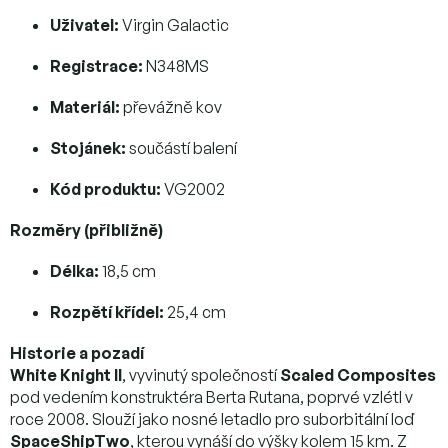
Uživatel:
Virgin Galactic
Registrace:
N348MS
Materiál:
převážně kov
Stojánek:
součástí balení
Kód produktu:
VG2002
Rozměry (přibližně)
Délka:
18,5 cm
Rozpětí křídel:
25,4 cm
Historie a pozadí
White Knight II
, vyvinutý společností
Scaled Composites
pod vedením konstruktéra Berta Rutana, poprvé vzlétl v
roce 2008. Slouží jako nosné letadlo pro suborbitální loď
SpaceShipTwo
, kterou vynáší do výšky kolem 15 km. Z