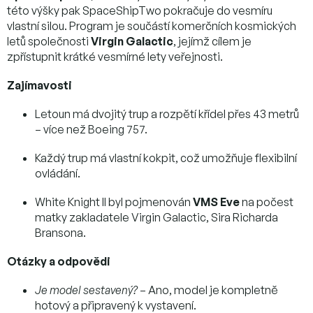
této výšky pak SpaceShipTwo pokračuje do vesmíru
vlastní silou. Program je součástí komerčních kosmických
letů společnosti
Virgin Galactic
, jejímž cílem je
zpřístupnit krátké vesmírné lety veřejnosti.
Zajímavosti
Letoun má dvojitý trup a rozpětí křídel přes 43 metrů
– více než Boeing 757.
Každý trup má vlastní kokpit, což umožňuje flexibilní
ovládání.
White Knight II byl pojmenován
VMS Eve
na počest
matky zakladatele Virgin Galactic, Sira Richarda
Bransona.
Otázky a odpovědi
Je model sestavený?
– Ano, model je kompletně
hotový a připravený k vystavení.