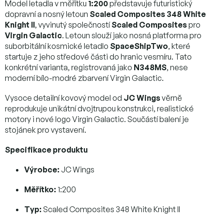
Model letadla v měřítku
1:200
představuje futuristický
dopravní a nosný letoun
Scaled Composites 348 White
Knight II
, vyvinutý společností
Scaled Composites
pro
Virgin Galactic
. Letoun slouží jako nosná platforma pro
suborbitální kosmické letadlo
SpaceShipTwo
, které
startuje z jeho středové části do hranic vesmíru. Tato
konkrétní varianta, registrovaná jako
N348MS
, nese
moderní bílo-modré zbarvení Virgin Galactic.
Vysoce detailní kovový model od
JC Wings
věrně
reprodukuje unikátní dvojtrupou konstrukci, realistické
motory i nové logo Virgin Galactic. Součástí balení je
stojánek pro vystavení.
Specifikace produktu
Výrobce:
JC Wings
Měřítko:
1:200
Typ:
Scaled Composites 348 White Knight II