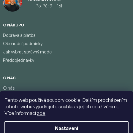
Po-Pá: 9 — 16h
O NÁKUPU
Doprava a platba
Obchodní podmínky
Jak vybrat správný model
Předobjednávky
O NÁS
O nás
Věrnostní program
Tento web používá soubory cookie. Dalším procházením
Podmínky ochrany osobních údajů
tohoto webu vyjadřujete souhlas s jejich používáním..
Kontakty
Více informací
zde
.
Nastavení