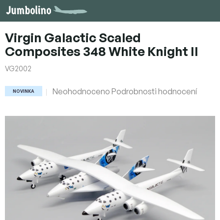
Přejít
na
obsah
Virgin Galactic Scaled
Composites 348 White Knight II
VG2002
Průměrné
Neohodnoceno
Podrobnosti hodnocení
NOVINKA
hodnocení
produktu
je
0,0
z
5
hvězdiček.