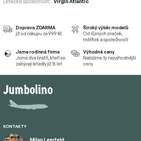
Letecká společnost
:
Virgin Atlantic
Doprava ZDARMA
Široký výběr modelů
již od nákupu za 999 Kč
Od různých značek,
měřítek a společností
Jsme rodinná firma
Výhodné ceny
Jsme dva bratři, kteří se
Nabízíme ty nejvýhodnější
zabývají letadly již 15 let
ceny
Z
á
p
a
t
í
KONTAKTY
Milan Lemfeld