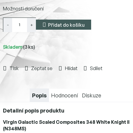
Měrná
Možnosti doručení
cena:
Přidat do košíku
Skladem
(3 ks)
Tisk
Zeptat se
Hlídat
Sdílet
Popis
Hodnocení
Diskuze
Detailní popis produktu
Virgin Galactic Scaled Composites 348 White Knight II
(N348MS)