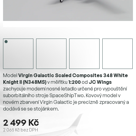
Model
Virgin Galactic Scaled Composites 348 White
Knight II (N348MS)
v měřítku
1:200
od
JC Wings
zachycuje moderní nosné letadlo určené pro vypouštění
suborbitálního stroje SpaceShipTwo. Kovový model v
novém zbarvení Virgin Galactic je precizně zpracovaný a
dodává se se stojánkem.
2 499 Kč
2 065 Kč bez DPH