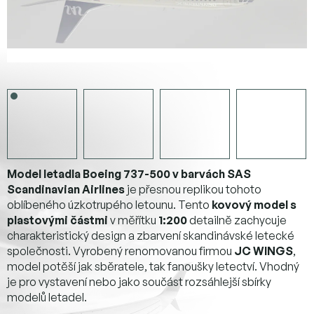
Model letadla Boeing 737-500 v barvách SAS
Scandinavian Airlines
je přesnou replikou tohoto
oblíbeného úzkotrupého letounu. Tento
kovový model s
plastovými částmi
v měřítku
1:200
detailně zachycuje
charakteristický design a zbarvení skandinávské letecké
společnosti. Vyrobený renomovanou firmou
JC WINGS
,
model potěší jak sběratele, tak fanoušky letectví. Vhodný
je pro vystavení nebo jako součást rozsáhlejší sbírky
modelů letadel.