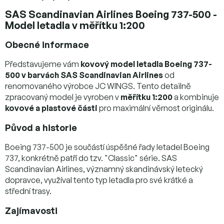
SAS Scandinavian Airlines Boeing 737-500 -
Model letadla v měřítku 1:200
Obecné informace
Představujeme vám
kovový model letadla Boeing 737-
500 v barvách SAS Scandinavian Airlines
od
renomovaného výrobce JC WINGS. Tento detailně
zpracovaný model je vyroben v
měřítku 1:200
a kombinuje
kovové a plastové části
pro maximální věrnost originálu.
Původ a historie
Boeing 737-500 je součástí úspěšné řady letadel Boeing
737, konkrétně patří do tzv. "Classic" série. SAS
Scandinavian Airlines, významný skandinávský letecký
dopravce, využíval tento typ letadla pro své krátké a
střední trasy.
Zajímavosti