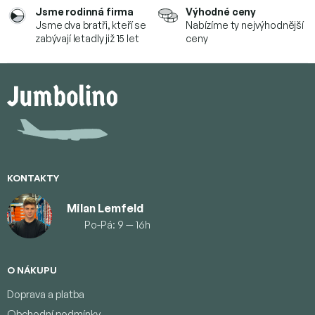
Jsme rodinná firma
Výhodné ceny
Jsme dva bratři, kteří se
Nabízíme ty nejvýhodnější
zabývají letadly již 15 let
ceny
Z
á
p
a
t
í
KONTAKTY
Milan Lemfeld
Po-Pá: 9 — 16h
O NÁKUPU
Doprava a platba
Obchodní podmínky