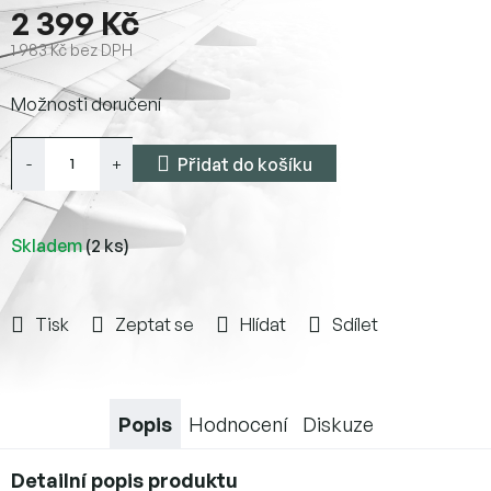
2 399 Kč
1 983 Kč bez DPH
Měrná
Možnosti doručení
cena:
Přidat do košíku
Skladem
(2 ks)
Tisk
Zeptat se
Hlídat
Sdílet
Popis
Hodnocení
Diskuze
Detailní popis produktu