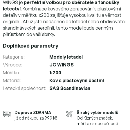
WINGS je
perfektní volbou pro sběratele a fanoušky
letectví
. Kombinace kovového zpracování s plastovými
detaily v měřítku 1:200 zajišťuje vysokou kvalitu a věrnost
originálu. Ať už jste nadšenec do letadel nebo obdivovatel
skandinávských aerolinií, tento model bude cenným
přírůstkem do vaší sbírky.
Doplňkové parametry
Kategorie
:
Modely letadel
Výrobce
:
JC WINGS
Měřítko
:
1:200
Materiál
:
Kov s plastovými částmi
Letecká společnost
:
SAS Scandinavian
Doprava ZDARMA
Široký výběr modelů
již od nákupu za 999 Kč
Od různých značek,
měřítek a společností