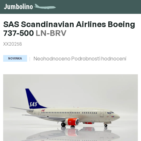
Přejít
na
obsah
SAS Scandinavian Airlines Boeing
737-500
LN-BRV
XX20258
Průměrné
Neohodnoceno
Podrobnosti hodnocení
NOVINKA
hodnocení
produktu
je
0,0
z
5
hvězdiček.