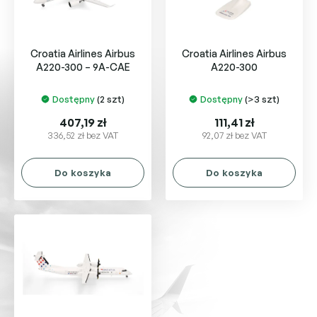
p
u
r
k
o
t
Croatia Airlines Airbus
Croatia Airlines Airbus
d
ó
A220-300 – 9A-CAE
A220-300
u
w
k
Dostępny
(2 szt)
Dostępny
(>3 szt)
t
ó
407,19 zł
111,41 zł
w
336,52 zł bez VAT
92,07 zł bez VAT
Do koszyka
Do koszyka