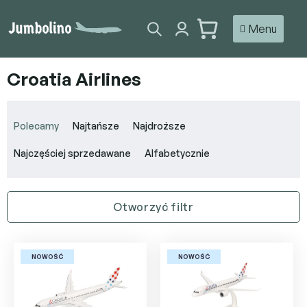
Przejść
do
KOSZYK
treści
Croatia Airlines
S
o
Polecamy
Najtańsze
Najdroższe
r
t
Najczęściej sprzedawane
Alfabetycznie
o
w
a
Otworzyć filtr
n
i
L
e
i
p
NOWOŚĆ
NOWOŚĆ
s
r
t
o
a
d