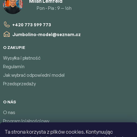
Milan Lemfeld
Pon - Pia : 9 — 16h
+420 773 599 773
Jumbolino-model
@
seznam.cz
O ZAKUPIE
Wysyłka i płatność
Regulamin
Jak wybrać odpowiedni model
Przedsprzedaży
O NÁS
O nas
Program lojalnościowy
Warunki ochrony danych osobowych
Ta strona korzysta z plików cookies. Kontynuując