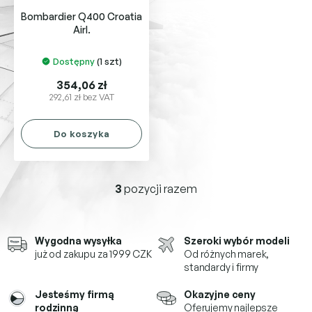
Bombardier Q400 Croatia
Airl.
Dostępny
(1 szt)
354,06 zł
292,61 zł bez VAT
Do koszyka
3
pozycji razem
K
o
n
t
Wygodna wysyłka
Szeroki wybór modeli
r
już od zakupu za 1999 CZK
Od różnych marek,
o
standardy i firmy
l
k
Jesteśmy firmą
Okazyjne ceny
i
rodzinną
Oferujemy najlepsze