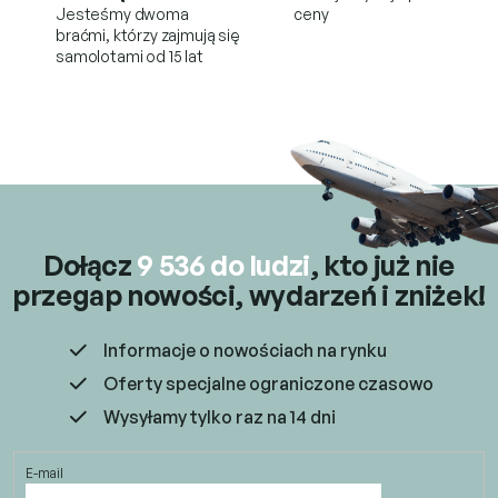
l
Jesteśmy dwoma
ceny
i
braćmi, którzy
zajmują się
s
samolotami od 15 lat
t
y
Dołącz
9 536 do ludzi
, kto już
nie
przegap nowości, wydarzeń i zniżek!
Informacje o nowościach na rynku
Oferty specjalne ograniczone czasowo
Wysyłamy tylko raz na 14 dni
E-mail