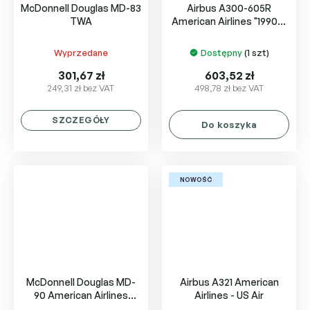
McDonnell Douglas MD-83
Airbus A300-605R
TWA
American Airlines "1990s"
Colors
Wyprzedane
Dostępny
(1 szt)
301,67 zł
603,52 zł
249,31 zł bez VAT
498,78 zł bez VAT
SZCZEGÓŁY
Do koszyka
NOWOŚĆ
McDonnell Douglas MD-
Airbus A321 American
90 American Airlines
Airlines - US Air
N904RA