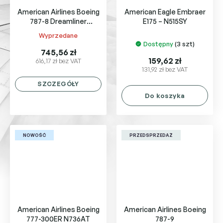
American Airlines Boeing
American Eagle Embraer
787-8 Dreamliner
E175 – N515SY
Flaps/Slats Extended
Wyprzedane
Średnia
N808AN
Dostępny
(3 szt)
ocena
745,56 zł
produktu
159,62 zł
616,17 zł bez VAT
131,92 zł bez VAT
wynosi
5,0
SZCZEGÓŁY
na
Do koszyka
5
gwiazdek.
NOWOŚĆ
PRZEDSPRZEDAŻ
American Airlines Boeing
American Airlines Boeing
777-300ER N736AT
787-9