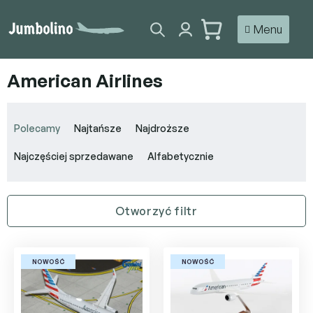
Przejść
do
KOSZYK
treści
American Airlines
S
o
Polecamy
Najtańsze
Najdroższe
r
t
Najczęściej sprzedawane
Alfabetycznie
o
w
a
Otworzyć filtr
n
i
L
e
i
p
NOWOŚĆ
NOWOŚĆ
s
r
t
o
a
d