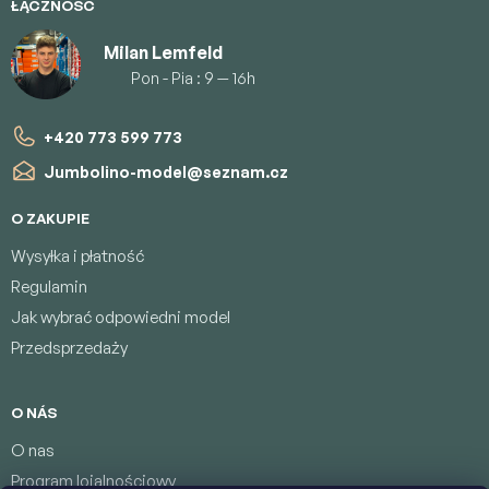
ŁĄCZNOŚĆ
Milan Lemfeld
Pon - Pia : 9 — 16h
+420 773 599 773
Jumbolino-model
@
seznam.cz
O ZAKUPIE
Wysyłka i płatność
Regulamin
Jak wybrać odpowiedni model
Przedsprzedaży
O NÁS
O nas
Program lojalnościowy