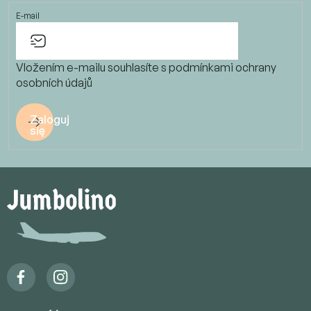
E-mail
Vložením e-mailu souhlasíte s
podmínkami ochrany
osobních údajů
Zaloguj
się
S
t
o
p
k
a