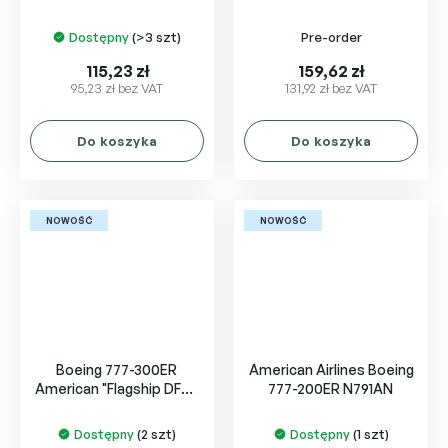
Dostępny
(>3 szt)
Pre-order
115,23 zł
159,62 zł
95,23 zł bez VAT
131,92 zł bez VAT
Do koszyka
Do koszyka
NOWOŚĆ
NOWOŚĆ
Boeing 777-300ER
American Airlines Boeing
American "Flagship DFW"
777-200ER N791AN
N735AT
Dostępny
(2 szt)
Dostępny
(1 szt)