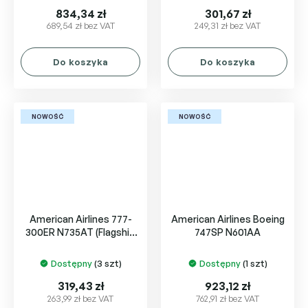
834,34 zł
301,67 zł
689,54 zł bez VAT
249,31 zł bez VAT
Do koszyka
Do koszyka
NOWOŚĆ
NOWOŚĆ
American Airlines 777-
American Airlines Boeing
300ER N735AT (Flagship
747SP N601AA
DFW livery)
Dostępny
(3 szt)
Dostępny
(1 szt)
319,43 zł
923,12 zł
263,99 zł bez VAT
762,91 zł bez VAT