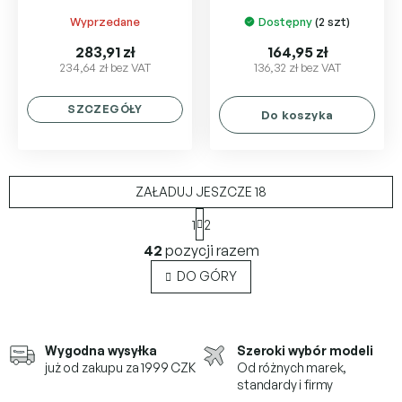
Wyprzedane
Dostępny
(2 szt)
283,91 zł
164,95 zł
234,64 zł bez VAT
136,32 zł bez VAT
SZCZEGÓŁY
Do koszyka
ZAŁADUJ JESZCZE 18
P
1
2
a
K
g
42
pozycji razem
o
i
n
n
DO GÓRY
a
t
c
r
j
o
a
l
Wygodna wysyłka
Szeroki wybór modeli
k
już od zakupu za 1999 CZK
Od różnych marek,
i
standardy i firmy
l