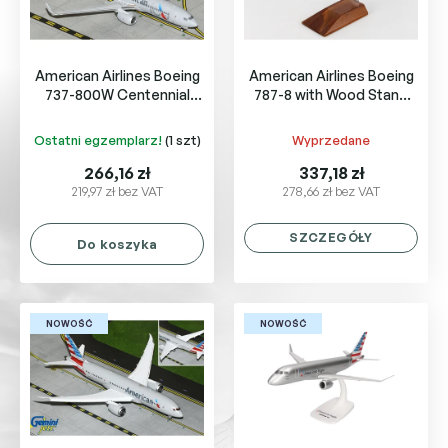
p
u
r
k
o
t
American Airlines Boeing
American Airlines Boeing
d
ó
737-800W Centennial
787-8 with Wood Stand
u
w
livery N840NN
N800AN
k
Ostatni egzemplarz!
(1 szt)
Wyprzedane
t
ó
266,16 zł
337,18 zł
w
219,97 zł bez VAT
278,66 zł bez VAT
SZCZEGÓŁY
Do koszyka
NOWOŚĆ
NOWOŚĆ