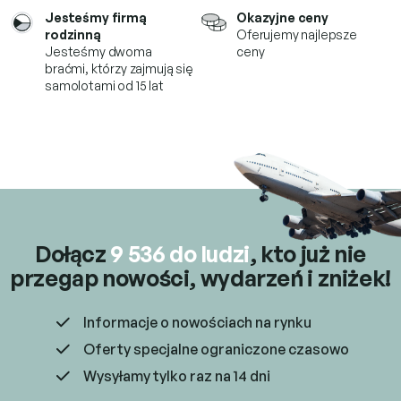
i
Jesteśmy firmą
Okazyjne ceny
s
rodzinną
Oferujemy najlepsze
t
Jesteśmy dwoma
ceny
y
braćmi, którzy
zajmują się
samolotami od 15 lat
Dołącz
9 536 do ludzi
, kto już
nie
przegap nowości, wydarzeń i zniżek!
Informacje o nowościach na rynku
Oferty specjalne ograniczone czasowo
Wysyłamy tylko raz na 14 dni