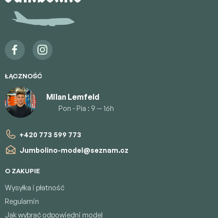
p
k
a
ŁĄCZNOŚĆ
Milan Lemfeld
Pon - Pia : 9 — 16h
+420 773 599 773
Jumbolino-model
@
seznam.cz
O ZAKUPIE
Wysyłka i płatność
Regulamin
Jak wybrać odpowiedni model