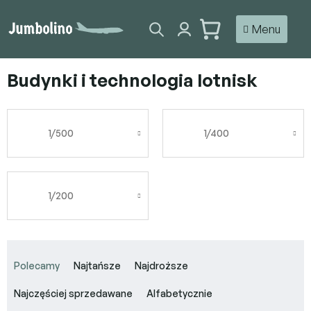
Przejść
do
KOSZYK
treści
Budynki i technologia lotnisk
1/500
1/400
1/200
S
o
Polecamy
Najtańsze
Najdroższe
r
t
Najczęściej sprzedawane
Alfabetycznie
o