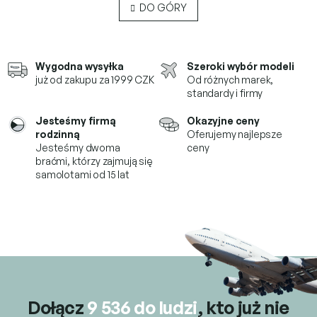
n
n
DO GÓRY
a
t
c
r
j
o
a
l
Wygodna wysyłka
Szeroki wybór modeli
k
już od zakupu za 1999 CZK
Od różnych marek,
i
standardy i firmy
l
i
Jesteśmy firmą
Okazyjne ceny
s
rodzinną
Oferujemy najlepsze
t
Jesteśmy dwoma
ceny
y
braćmi, którzy
zajmują się
samolotami od 15 lat
Dołącz
9 536 do ludzi
, kto już
nie