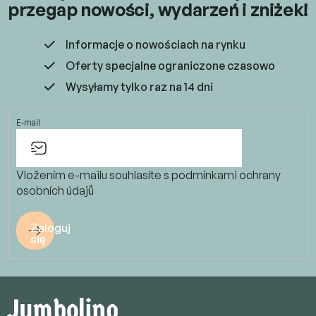
przegap nowości, wydarzeń i zniżek!
Informacje o nowościach na rynku
Oferty specjalne ograniczone czasowo
Wysyłamy tylko raz na 14 dni
E-mail
Vložením e-mailu souhlasíte s
podmínkami ochrany
osobních údajů
Zaloguj
się
S
t
o