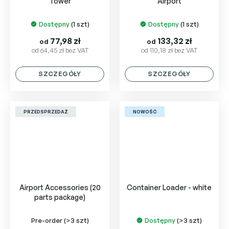
Tower
Airport
Dostępny
(1 szt)
Dostępny
(1 szt)
77,98 zł
133,32 zł
od
od
od 64,45 zł bez VAT
od 110,18 zł bez VAT
SZCZEGÓŁY
SZCZEGÓŁY
PRZEDSPRZEDAŻ
NOWOŚĆ
Airport Accessories (20
Container Loader - white
parts package)
Pre-order
(>3 szt)
Dostępny
(>3 szt)