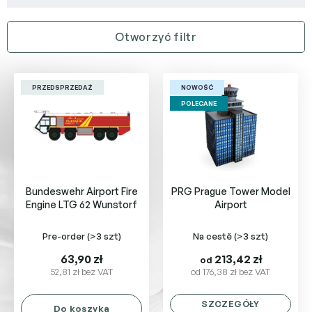
w
a
Otworzyć filtr
n
i
L
e
i
p
PRZEDSPRZEDAŻ
NOWOŚĆ
s
r
POLECANE
t
o
a
d
p
u
r
k
o
t
Bundeswehr Airport Fire
PRG Prague Tower Model
d
ó
Engine LTG 62 Wunstorf
Airport
u
w
k
Pre-order
(>3 szt)
Na cestě
(>3 szt)
t
ó
63,90 zł
213,42 zł
od
w
52,81 zł bez VAT
od 176,38 zł bez VAT
SZCZEGÓŁY
Do koszyka