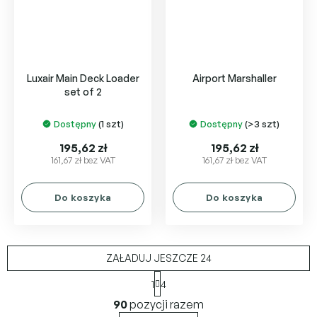
Luxair Main Deck Loader
Airport Marshaller
set of 2
Dostępny
(1 szt)
Dostępny
(>3 szt)
195,62 zł
195,62 zł
161,67 zł bez VAT
161,67 zł bez VAT
Do koszyka
Do koszyka
ZAŁADUJ JESZCZE 24
P
1
4
a
K
g
90
pozycji razem
o
i