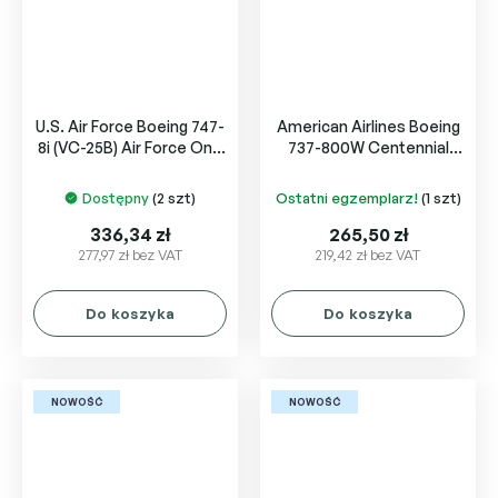
U.S. Air Force Boeing 747-
American Airlines Boeing
8i (VC-25B) Air Force One
737-800W Centennial
31000
livery N840NN
Dostępny
(2 szt)
Ostatni egzemplarz!
(1 szt)
336,34 zł
265,50 zł
277,97 zł bez VAT
219,42 zł bez VAT
Do koszyka
Do koszyka
NOWOŚĆ
NOWOŚĆ