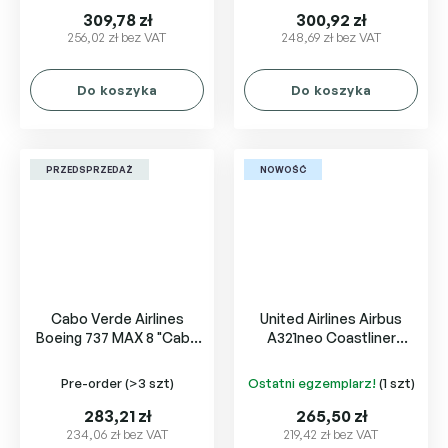
309,78 zł
300,92 zł
256,02 zł bez VAT
248,69 zł bez VAT
Do koszyka
Do koszyka
PRZEDSPRZEDAŻ
NOWOŚĆ
Cabo Verde Airlines
United Airlines Airbus
Boeing 737 MAX 8 "Cabo
A321neo Coastliner
Verde Na Copa" D4-CCJ
N94750
Pre-order
(>3 szt)
Ostatni egzemplarz!
(1 szt)
283,21 zł
265,50 zł
234,06 zł bez VAT
219,42 zł bez VAT