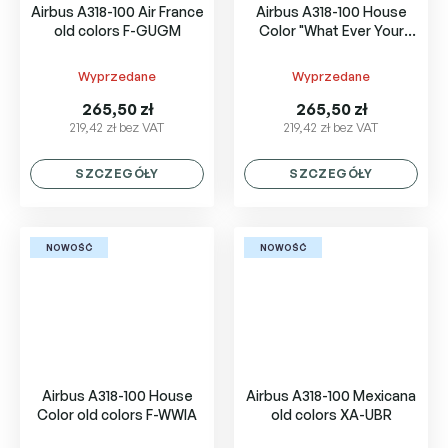
Airbus A318-100 Air France
Airbus A318-100 House
old colors F-GUGM
Color "What Ever Your
Size, We Have It." F-WWIB
Wyprzedane
Wyprzedane
265,50 zł
265,50 zł
219,42 zł bez VAT
219,42 zł bez VAT
SZCZEGÓŁY
SZCZEGÓŁY
NOWOŚĆ
NOWOŚĆ
Airbus A318-100 House
Airbus A318-100 Mexicana
Color old colors F-WWIA
old colors XA-UBR