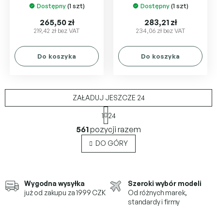
Dostępny
(1 szt)
Dostępny
(1 szt)
265,50 zł
283,21 zł
219,42 zł bez VAT
234,06 zł bez VAT
Do koszyka
Do koszyka
ZAŁADUJ JESZCZE 24
P
1
24
a
K
g
561
pozycji razem
o
i
n
n
DO GÓRY
a
t
c
r
j
o
a
l
Wygodna wysyłka
Szeroki wybór modeli
k
już od zakupu za 1999 CZK
Od różnych marek,
i
standardy i firmy
l
i