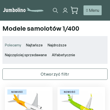
Przejść
do
KOSZYK
treści
Modele samolotów 1/400
S
o
Polecamy
Najtańsze
Najdroższe
r
t
Najczęściej sprzedawane
Alfabetycznie
o
w
a
Otworzyć filtr
n
i
L
e
i
p
NOWOŚĆ
NOWOŚĆ
s
r
t
o
a
d