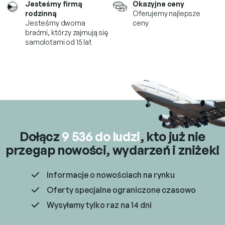
Jesteśmy firmą
Okazyjne ceny
s
rodzinną
Oferujemy najlepsze
t
Jesteśmy dwoma
ceny
y
braćmi, którzy
zajmują się
samolotami od 15 lat
Dołącz
9 536 do ludzi
, kto już
nie
przegap nowości, wydarzeń i zniżek!
Informacje o nowościach na rynku
Oferty specjalne ograniczone czasowo
Wysyłamy tylko raz na 14 dni