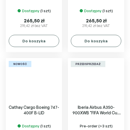
ZK-OYB
of California N507SW
Dostępny
(1 szt)
Dostępny
(1 szt)
265,50 zł
265,50 zł
219,42 zł bez VAT
219,42 zł bez VAT
Do koszyka
Do koszyka
NOWOŚĆ
PRZEDSPRZEDAŻ
Cathay Cargo Boeing 747-
Iberia Airbus A350-
400F B-LID
900XWB "FIFA World Cup
2026" EC-MYX
Dostępny
(1 szt)
Pre-order
(>3 szt)