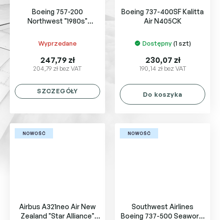
Boeing 757-200
Boeing 737-400SF Kalitta
Northwest "1980s"
Air N405CK
N534US
Wyprzedane
Dostępny
(1 szt)
247,79 zł
230,07 zł
204,79 zł bez VAT
190,14 zł bez VAT
SZCZEGÓŁY
Do koszyka
NOWOŚĆ
NOWOŚĆ
Airbus A321neo Air New
Southwest Airlines
Zealand "Star Alliance"
Boeing 737-500 Seaworld