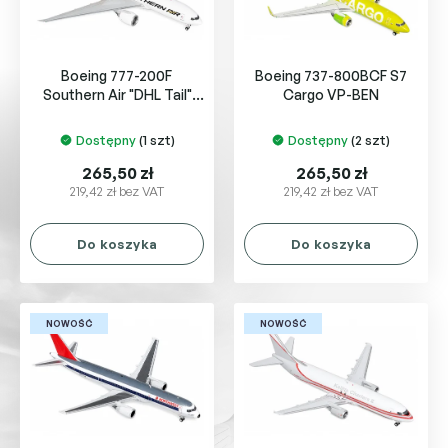
p
u
r
k
o
t
Boeing 777-200F
Boeing 737-800BCF S7
d
ó
Southern Air "DHL Tail"
Cargo VP-BEN
u
w
N775SA
k
Dostępny
(1 szt)
Dostępny
(2 szt)
t
ó
265,50 zł
265,50 zł
w
219,42 zł bez VAT
219,42 zł bez VAT
Do koszyka
Do koszyka
NOWOŚĆ
NOWOŚĆ