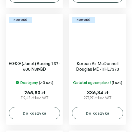
NOWOŚĆ
NOWOŚĆ
EG&G (Janet) Boeing 737-
Korean Air McDonnell
600 N319BD
Douglas MD-11 HL7373
Dostępny
(>3 szt)
Ostatni egzemplarz!
(1 szt)
265,50 zł
336,34 zł
219,42 zł bez VAT
277,97 zł bez VAT
Do koszyka
Do koszyka