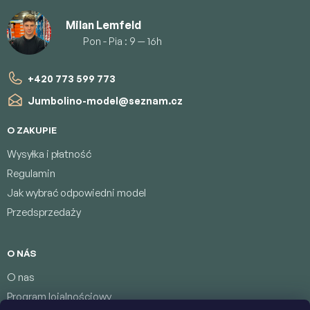
Milan Lemfeld
Pon - Pia : 9 — 16h
+420 773 599 773
Jumbolino-model
@
seznam.cz
O ZAKUPIE
Wysyłka i płatność
Regulamin
Jak wybrać odpowiedni model
Przedsprzedaży
O NÁS
O nas
Program lojalnościowy