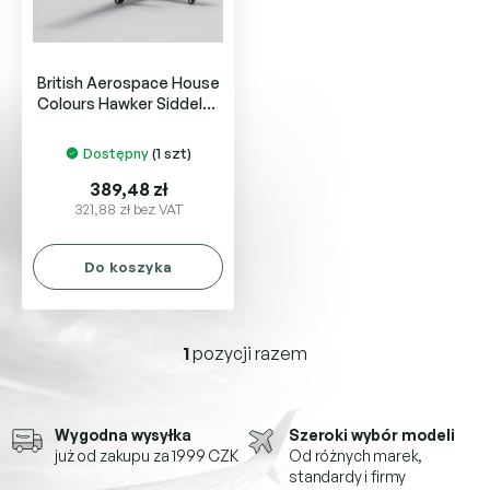
p
u
r
k
o
t
British Aerospace House
d
ó
Colours Hawker Siddeley
u
w
HS 748
k
Dostępny
(1 szt)
t
ó
389,48 zł
w
321,88 zł bez VAT
Do koszyka
1
pozycji razem
K
o
n
t
Wygodna wysyłka
Szeroki wybór modeli
r
już od zakupu za 1999 CZK
Od różnych marek,
o
standardy i firmy
l