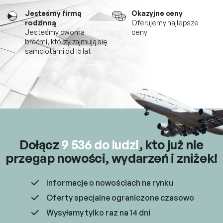
k
Jesteśmy firmą
Okazyjne ceny
i
rodzinną
Oferujemy najlepsze
l
Jesteśmy dwoma
ceny
i
braćmi, którzy
zajmują się
s
samolotami od 15 lat
t
y
Dołącz
9 536 do ludzi
, kto już
nie
przegap nowości, wydarzeń i zniżek!
Informacje o nowościach na rynku
Oferty specjalne ograniczone czasowo
Wysyłamy tylko raz na 14 dni