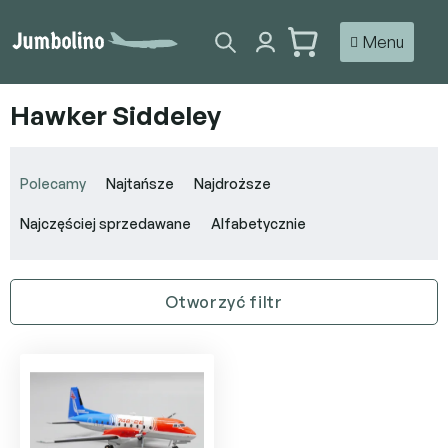
Przejść
do
KOSZYK
treści
Hawker Siddeley
S
o
Polecamy
Najtańsze
Najdroższe
r
t
Najczęściej sprzedawane
Alfabetycznie
o
w
a
Otworzyć filtr
n
i
L
e
i
p
s
r
t
o
a
d