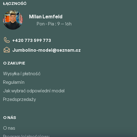
ŁĄCZNOŚĆ
Milan Lemfeld
Pon - Pia : 9 — 16h
+420 773 599 773
Jumbolino-model
@
seznam.cz
O ZAKUPIE
Wysyłka i płatność
Regulamin
Jak wybrać odpowiedni model
Przedsprzedaży
O NÁS
O nas
Program lojalnościowy