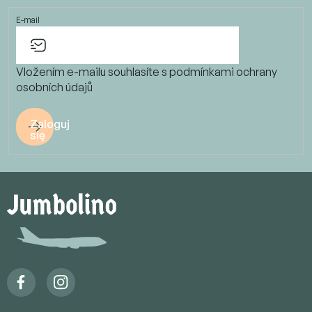
E-mail
Vložením e-mailu souhlasíte s
podmínkami ochrany
osobních údajů
Zaloguj
się
S
t
o
p
k
a