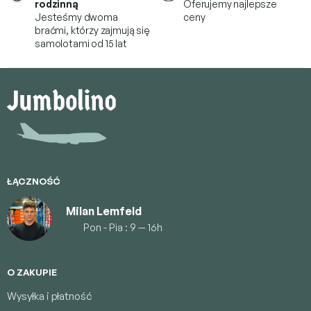
rodzinną
Oferujemy najlepsze
Jesteśmy dwoma
ceny
braćmi, którzy
zajmują się
samolotami od 15 lat
S
t
o
p
k
a
ŁĄCZNOŚĆ
Milan Lemfeld
Pon - Pia : 9 — 16h
O ZAKUPIE
Wysyłka i płatność