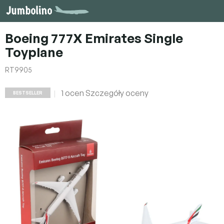
Przejść
do
treści
Boeing 777X Emirates Single
Toyplane
RT9905
Średnia
1 ocen
Szczegóły oceny
BESTSELLER
ocena
produktu
wynosi
5,0
na
5
gwiazdek.