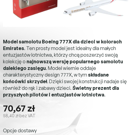
Model samolotu Boeing 777X dla dzieci w kolorach
Emirates
. Ten prosty model jest idealny dla małych
entuzjastów lotnictwa, którzy chcą poszerzyć swoją
kolekcję o
najnowszą wersję popularnego samolotu
dalekiego zasięgu
. Model wiernie oddaje
charakterystyczny design 777X, w tym
składane
końcówki skrzydeł
. Dzięki swojej konstrukcji nadaje się
również do rąk i zabawy dzieci.
Świetny prezent dla
przyszłych pilotów i entuzjastów lotnictwa
.
70,67 zł
58,40 zł bez VAT
Cena
Opcje dostawy
jednostkowa: