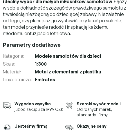
idealny wybór dla małych miłośników samolotów
. Łączy
w sobie dokładność szczegółów prawdziwego samolotu z
trwałością niezbędną do dziecięcej zabawy. Niezależnie
od tego, czy planujesz go wystawić, czy latać po salonie,
ten model przyniesie radość i inspirację każdemu
młodemu entuzjaście lotnictwa.
Parametry dodatkowe
Kategoria
:
Modele samolotów dla dzieci
Skala
:
1:300
Materiał
:
Metal z elementami z plastiku
Linia lotnicza
:
Emirates
Wygodna wysyłka
Szeroki wybór modeli
już od zakupu za 1999 CZK
Od różnych marek,
standardy i firmy
Jesteśmy firmą
Okazyjne ceny