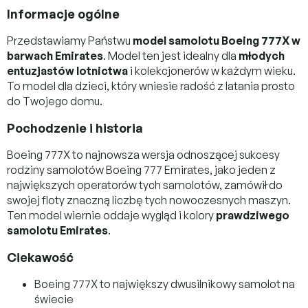
Informacje ogólne
Przedstawiamy Państwu
model samolotu Boeing 777X w
barwach Emirates
. Model ten jest idealny dla
młodych
entuzjastów lotnictwa
i kolekcjonerów w każdym wieku.
To model dla dzieci, który wniesie radość z latania prosto
do Twojego domu.
Pochodzenie i historia
Boeing 777X to najnowsza wersja odnoszącej sukcesy
rodziny samolotów Boeing 777 Emirates, jako jeden z
największych operatorów tych samolotów, zamówił do
swojej floty znaczną liczbę tych nowoczesnych maszyn.
Ten model wiernie oddaje wygląd i kolory
prawdziwego
samolotu Emirates
.
Ciekawość
Boeing 777X to największy dwusilnikowy samolot na
świecie