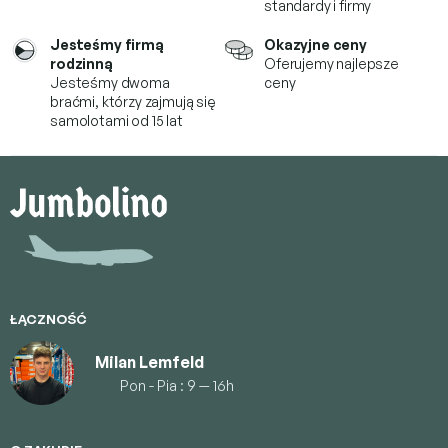
standardy i firmy
Jesteśmy firmą
Okazyjne ceny
rodzinną
Oferujemy najlepsze
Jesteśmy dwoma
ceny
braćmi, którzy
zajmują się
samolotami od 15 lat
S
t
o
p
k
a
ŁĄCZNOŚĆ
Milan Lemfeld
Pon - Pia : 9 — 16h