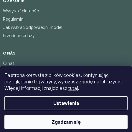
O ZAKUPIE
Wysyłka i płatność
Regulamin
Jak wybrać odpowiedni model
Przedsprzedaży
O NÁS
O nas
Program lojalnościowy
Ta strona korzysta z plików cookies. Kontynuując
Warunki ochrony danych osobowych
przeglądanie tej witryny, wyrażasz zgodę na ich użycie.
Łączność
Więcej informacji znajdziesz
tutaj
.
Ustawienia
Copyright 2026
Jumbolino-model.com
. Wszystkie prawa
zastrzeżone.
Edytuj ustawienia plików cookie
Zgadzam się
Opracował Shoptet