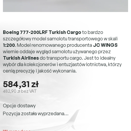
Boeing 777-200LRF Turkish Cargo
to bardzo
szczegółowy model samolotu transportowego w skali
1:200
. Model renomowanego producenta
JC WINGS
wiernie oddaje wygląd samolotu używanego przez
Turkish Airlines
do transportu cargo. Jest to idealny
wybór dla kolekcjonerów i entuzjastów lotnictwa, którzy
cenią precyzję i jakość wykonania.
584,31 zł
482,90 zł bez VAT
Cena
Opcje dostawy
jednostkowa:
Pozycja została wyprzedana…