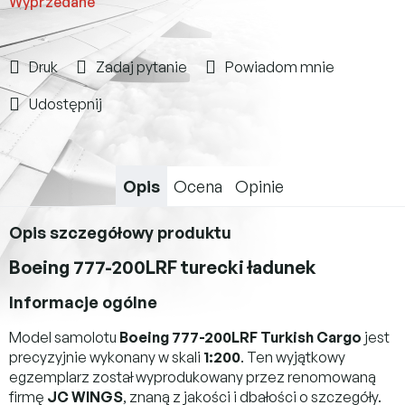
Wyprzedane
Druk
Zadaj pytanie
Powiadom mnie
Udostępnij
Opis
Ocena
Opinie
Opis szczegółowy produktu
Boeing 777-200LRF turecki ładunek
Informacje ogólne
Model samolotu
Boeing 777-200LRF Turkish Cargo
jest
precyzyjnie wykonany w skali
1:200
. Ten wyjątkowy
egzemplarz został wyprodukowany przez renomowaną
firmę
JC WINGS
, znaną z jakości i dbałości o szczegóły.