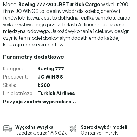
Model
Boeing 777-200LRF Turkish Cargo
w skali 1:200
firmy JC WINGS to idealny wybór dla kolekcjonerów i
fanów lotnictwa. Jest to dokładna replika samolotu cargo
wykorzystywanego przez Turkish Airlines do transportu
międzynarodowego. Jakość wykonania i ciekawy design
czynią ten model doskonałym dodatkiem do każdej
kolekcji modeli samolotów.
Parametry dodatkowe
Kategoria
:
Boeing 777
Producent
:
JC WINGS
Skala
:
1:200
Linia lotnicza
:
Turkish Airlines
Pozycja została wyprzedana…
Wygodna wysyłka
Szeroki wybór modeli
już od zakupu za 1999 CZK
Od różnych marek,