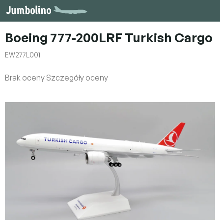
Przejść
do
treści
Boeing 777-200LRF Turkish Cargo
EW277L001
Średnia
Brak oceny
Szczegóły oceny
ocena
produktu
wynosi
0,0
na
5
gwiazdek.