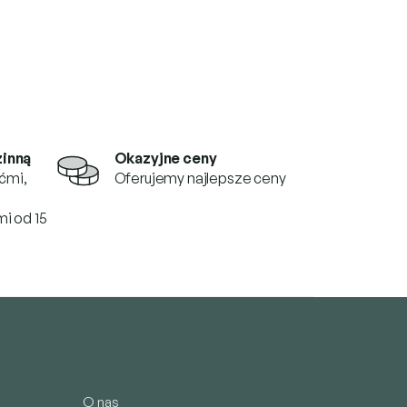
zinną
Okazyjne ceny
ćmi,
Oferujemy najlepsze ceny
i od 15
O nas