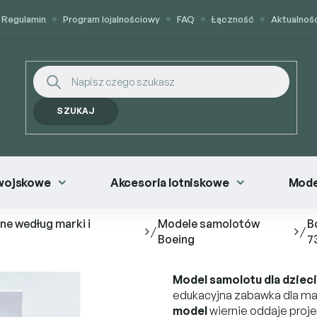
Regulamin
Program lojalnościowy
FAQ
Łączność
Aktualnoś
SZUKAJ
wojskowe
Akcesoria lotniskowe
Mode
ne według marki i
Modele samolotów
B
/
/
Boeing
7
Model samolotu dla dzieci
edukacyjna zabawka dla mał
model
wiernie oddaje proje