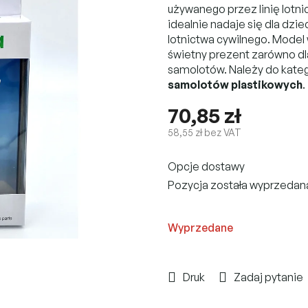
używanego przez linię lotni
idealnie nadaje się dla dzie
lotnictwa cywilnego. Mode
świetny prezent zarówno dla
samolotów. Należy do kateg
samolotów plastikowych
.
70,85 zł
58,55 zł bez VAT
Cena
Opcje dostawy
jednostkowa:
Pozycja została wyprzeda
Wyprzedane
Druk
Zadaj pytanie