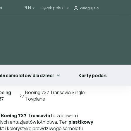
PLN
Język polski
ci
Zaloguj się
le samolotów dla dzieci
Karty podarunkowe
oeing
Boeing 737 Transavia Single
/
37
Toyplane
 Boeing 737 Transavia
to zabawna i
ych entuzjastów lotnictwa. Ten
plastikowy
kt i kolorystykę prawdziwego samolotu