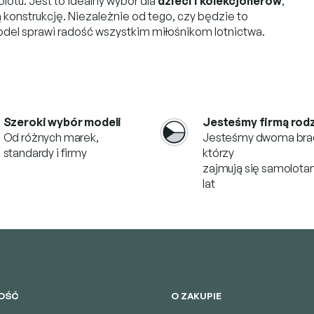
otu. Jest to idealny wybór dla
dzieci i kolekcjonerów
,
ą konstrukcję. Niezależnie od tego, czy będzie to
odel sprawi radość wszystkim miłośnikom lotnictwa.
Szeroki wybór modeli
Jesteśmy firmą rod
Od różnych marek,
Jesteśmy dwoma bra
standardy i firmy
którzy
zajmują się samolotam
lat
OŚĆ
O ZAKUPIE