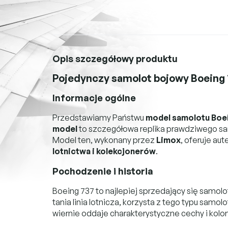
Opis szczegółowy produktu
Pojedynczy samolot bojowy Boeing 
Informacje ogólne
Przedstawiamy Państwu
model samolotu Boei
model
to szczegółowa replika prawdziwego sam
Model ten, wykonany przez
Limox
, oferuje aut
lotnictwa i kolekcjonerów
.
Pochodzenie i historia
Boeing 737 to najlepiej sprzedający się samol
tania linia lotnicza, korzysta z tego typu sam
wiernie oddaje charakterystyczne cechy i kolor