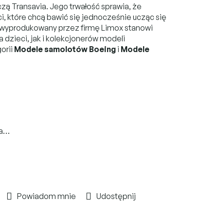
czą Transavia. Jego trwałość sprawia, że
ci, które chcą bawić się jednocześnie ucząc się
l wyprodukowany przez firmę Limox stanowi
 dzieci, jak i kolekcjonerów modeli
orii
Modele samolotów Boeing
i
Modele
na…
Powiadom mnie
Udostępnij