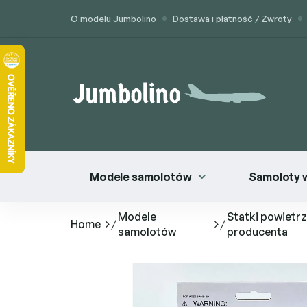
Przejść
O modelu Jumbolino
Dostawa i płatność / Zwroty
do
treści
Modele samolotów
Samoloty 
Modele
Statki powietrz
Home
/
/
samolotów
producenta