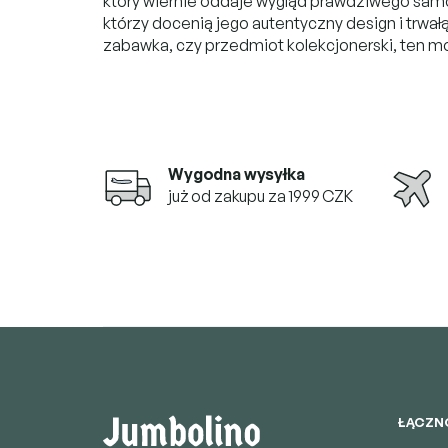
który wiernie oddaje wygląd prawdziwego samol
którzy docenią jego autentyczny design i trwał
zabawka, czy przedmiot kolekcjonerski, ten m
Wygodna wysyłka
już od zakupu za 1999 CZK
S
t
o
p
k
ŁĄCZN
a