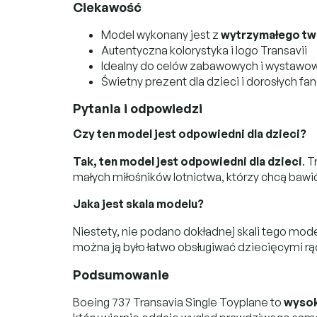
Ciekawość
Model wykonany jest z
wytrzymałego t
Autentyczna kolorystyka i logo Transavii
Idealny do celów zabawowych i wystawo
Świetny prezent dla dzieci i dorosłych fa
Pytania i odpowiedzi
Czy ten model jest odpowiedni dla dzieci?
Tak, ten model jest odpowiedni dla dzieci
. 
małych miłośników lotnictwa, którzy chcą bawi
Jaka jest skala modelu?
Niestety, nie podano dokładnej skali tego mod
można ją było łatwo obsługiwać dziecięcymi r
Podsumowanie
Boeing 737 Transavia Single Toyplane to
wysok