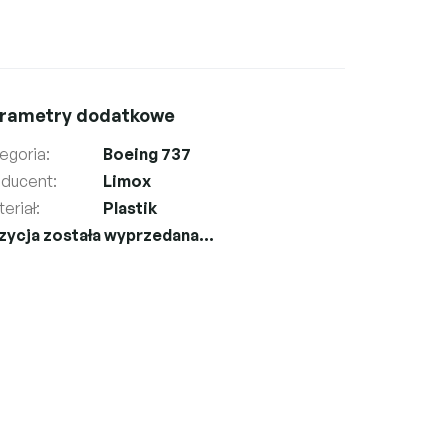
rametry dodatkowe
egoria
:
Boeing 737
oducent
:
Limox
eriał
:
Plastik
zycja została wyprzedana…