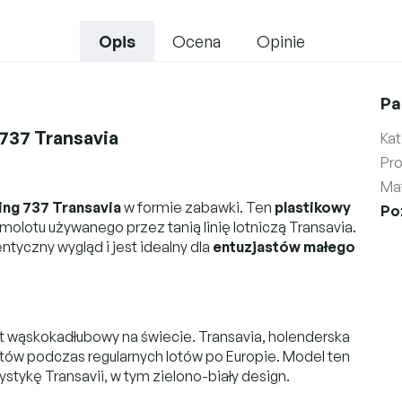
Opis
Ocena
Opinie
Pa
737 Transavia
Kat
Pr
Mat
ng 737 Transavia
w formie zabawki. Ten
plastikowy
Po
olotu używanego przez tanią linię lotniczą Transavia.
entyczny wygląd i jest idealny dla
entuzjastów małego
ot wąskokadłubowy na świecie. Transavia, holenderska
olotów podczas regularnych lotów po Europie. Model ten
ystykę Transavii, w tym zielono-biały design.