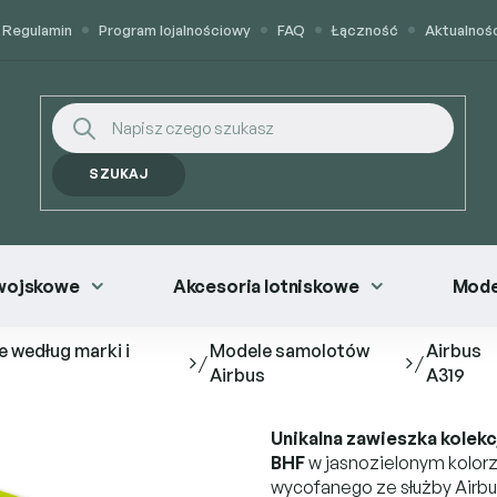
Regulamin
Program lojalnościowy
FAQ
Łączność
Aktualnoś
SZUKAJ
wojskowe
Akcesoria lotniskowe
Mode
e według marki i
Modele samolotów
Airbus
/
/
Airbus
A319
Unikalna zawieszka kolekc
BHF
w jasnozielonym kolorz
wycofanego ze służby Airbusa