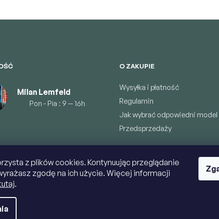
OŚĆ
O ZAKUPIE
Wysyłka i płatność
Milan Lemfeld
Regulamin
Pon - Pia : 9 — 16h
Jak wybrać odpowiedni model
Przedsprzedaży
orzysta z plików cookies. Kontynuując przeglądanie
Zga
 wyrażasz zgodę na ich użycie. Więcej informacji
tutaj
.
ia
a zastrzeżone.
Edytuj ustawienia plików cookie