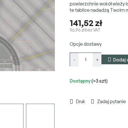
powierzchnie wokół wieży lo
te tablice nadadzą Twoim 
141,52 zł
116,96 zł bez VAT
Cena
Opcje dostawy
jednostkowa:
Dodaj 
Dostępny
(>3 szt)
Druk
Zadaj pytanie