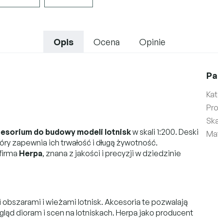
Opis
Ocena
Opinie
Pa
Kat
Pr
Ska
cesorium do budowy modeli lotnisk
w skali 1:200. Deski
Mat
tóry zapewnia ich trwałość i długą żywotność.
firma
Herpa
, znana z jakości i precyzji w dziedzinie
obszarami i wieżami lotnisk. Akcesoria te pozwalają
ląd dioram i scen na lotniskach. Herpa jako producent