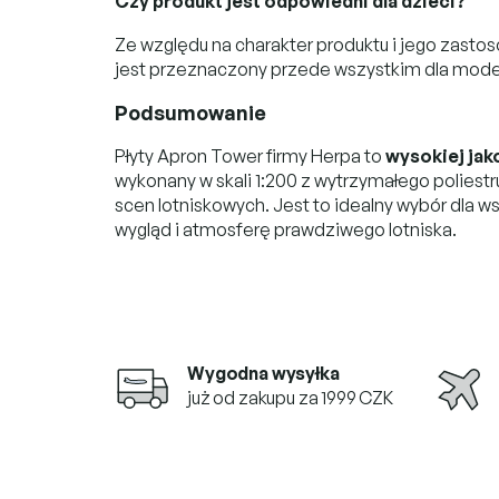
Czy produkt jest odpowiedni dla dzieci?
Ze względu na charakter produktu i jego zast
jest przeznaczony przede wszystkim dla mode
Podsumowanie
Płyty Apron Tower firmy Herpa to
wysokiej jak
wykonany w skali 1:200 z wytrzymałego poliest
scen lotniskowych. Jest to idealny wybór dla 
wygląd i atmosferę prawdziwego lotniska.
Wygodna wysyłka
już od zakupu za 1999 CZK