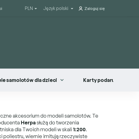
PLN
Język polski
ci
Zaloguj się
le samolotów dla dzieci
Karty podarunkowe
yczne akcesorium do modeli samolotów. Te
oducenta
Herpa
służą do tworzenia
tniska dla Twoich modeli w skali
1:200
.
 poliestru, wiernie imitują rzeczywiste