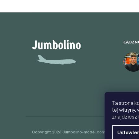
S
t
o
p
k
ŁĄCZN
a
Ta strona k
tej witryny,
znajdziesz
Ustawien
Copyright 2026
Jumbolino-model.com
. Wszystkie praw