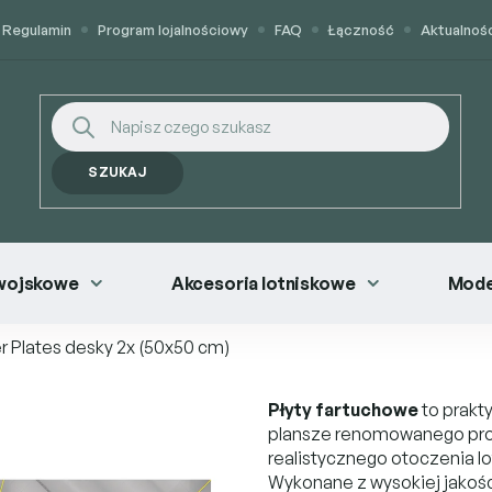
Regulamin
Program lojalnościowy
FAQ
Łączność
Aktualnoś
SZUKAJ
wojskowe
Akcesoria lotniskowe
Mode
r Plates desky
2x (50x50 cm)
Płyty fartuchowe
to prakt
plansze renomowanego pr
realistycznego otoczenia lo
Wykonane z wysokiej jakości