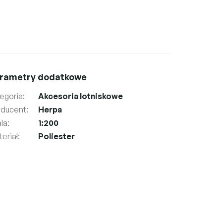
rametry dodatkowe
egoria
:
Akcesoria lotniskowe
oducent
:
Herpa
la
:
1:200
eriał
:
Poliester