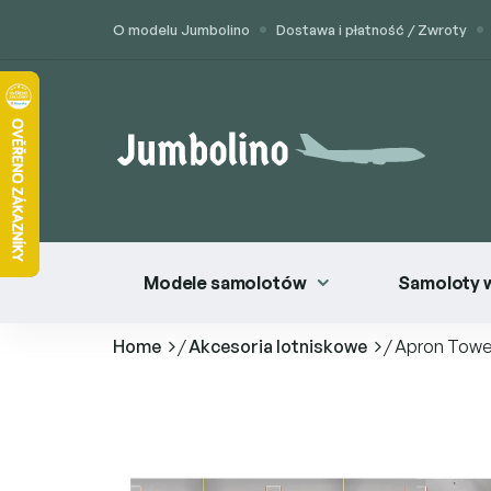
Przejść
O modelu Jumbolino
Dostawa i płatność / Zwroty
do
treści
Modele samolotów
Samoloty 
Home
/
Akcesoria lotniskowe
/
Apron Towe