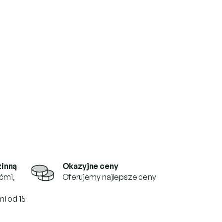
zinną
Okazyjne ceny
ćmi,
Oferujemy najlepsze ceny
i od 15