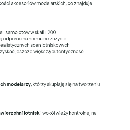
akości akcesoriów modelarskich, co znajduje
li samolotów w skali 1:200
są odporne na normalne zużycie
 realistycznych scen lotniskowych
uzyskać jeszcze większą autentyczność
ch modelarzy
, którzy skupiają się na tworzeniu
awierzchni lotnisk
i wokół wieży kontrolnej na