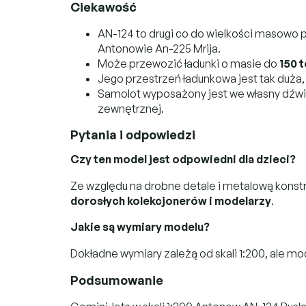
Ciekawość
AN-124 to drugi co do wielkości masowo 
Antonowie An-225 Mrija.
Może przewozić ładunki o masie do
150 
Jego przestrzeń ładunkowa jest tak duża
Samolot wyposażony jest we własny dźwig
zewnętrznej.
Pytania i odpowiedzi
Czy ten model jest odpowiedni dla dzieci?
Ze względu na drobne detale i metalową konstr
dorosłych kolekcjonerów i modelarzy
.
Jakie są wymiary modelu?
Dokładne wymiary zależą od skali 1:200, ale m
Podsumowanie