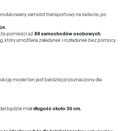
produkowany samolot transportowy na świecie, po
ton
.
, że pomieści aż
88 samochodów osobowych
.
, który umożliwia załadunek i rozładunek bez pomocy
ukcję model ten jest bardziej przeznaczony dla
odel będzie miał
długość około 30 cm
.