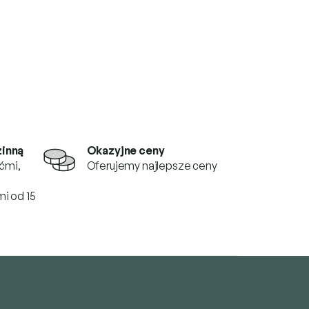
zinną
Okazyjne ceny
ćmi,
Oferujemy najlepsze ceny
i od 15