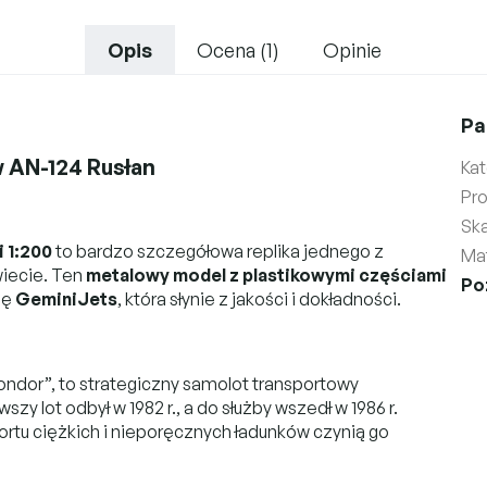
Opis
Ocena (1)
Opinie
Pa
 AN-124 Rusłan
Kat
Pr
Ska
i 1:200
to bardzo szczegółowa replika jednego z
Mat
iecie. Ten
metalowy model z plastikowymi częściami
Po
mę
GeminiJets
, która słynie z jakości i dokładności.
ondor”, to strategiczny samolot transportowy
 lot odbył w 1982 r., a do służby wszedł w 1986 r.
ortu ciężkich i nieporęcznych ładunków czynią go