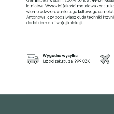
GeminiJets w skali 1:200 Antonow AN-124 Rusl
lotnictwa. Wysokiej jakości metalowa konstruk
wierne odwzorowanie tego kultowego samolotu
Antonowa, czy podziwiasz cuda techniki inżyni
dodatkiem do Twojej kolekcji.
Wygodna wysyłka
już od zakupu za 1999 CZK
S
t
o
p