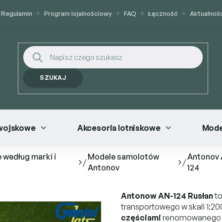
Regulamin
Program lojalnościowy
FAQ
Łączność
Aktualnoś
SZUKAJ
wojskowe
Akcesoria lotniskowe
Mode
 według marki i
Modele samolotów
Antonov
/
/
Antonov
124
Antonow AN-124 Rusłan
to
transportowego w skali 1:20
częściami
renomowanego p