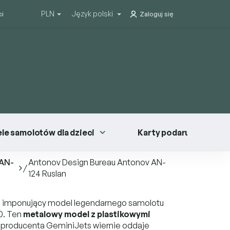
PLN
Język polski
ci
Zaloguj się
le samolotów dla dzieci
Karty podarunkowe
 AN-
Antonov Design Bureau Antonov AN-
/
124 Ruslan
 imponujący model legendarnego samolotu
0. Ten
metalowy model z plastikowymi
roducenta GeminiJets wiernie oddaje