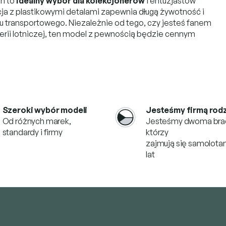
an to
idealny wybór dla kolekcjonerów
i entuzjastów
cja z plastikowymi detalami zapewnia długą żywotność i
 transportowego. Niezależnie od tego, czy jesteś fanem
erii lotniczej, ten model z pewnością będzie cennym
Szeroki wybór modeli
Jesteśmy firmą rod
Od różnych marek,
Jesteśmy dwoma bra
standardy i firmy
którzy
zajmują się samolotam
lat