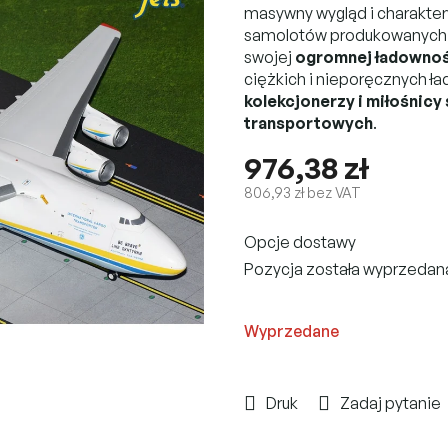
masywny wygląd i charakte
samolotów produkowanych m
swojej
ogromnej ładownoś
ciężkich i nieporęcznych ł
kolekcjonerzy i miłośnic
transportowych
.
976,38 zł
806,93 zł bez VAT
Cena
Opcje dostawy
jednostkowa:
Pozycja została wyprzeda
Wyprzedane
Druk
Zadaj pytanie