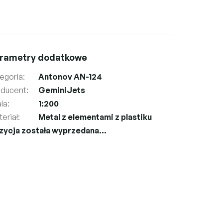
rametry dodatkowe
egoria
:
Antonov AN-124
oducent
:
GeminiJets
la
:
1:200
eriał
:
Metal z elementami z plastiku
zycja została wyprzedana…