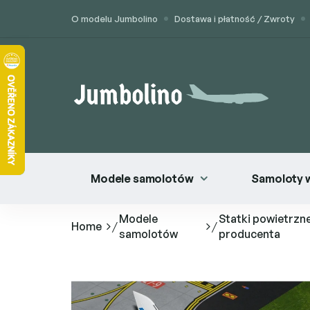
Przejść
O modelu Jumbolino
Dostawa i płatność / Zwroty
do
treści
Modele samolotów
Samoloty 
Modele
Statki powietrzne
Home
/
/
samolotów
producenta