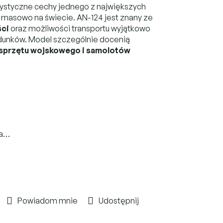
rystyczne cechy jednego z największych
asowo na świecie. AN-124 jest znany ze
ci
oraz możliwości transportu wyjątkowo
adunków. Model szczególnie docenią
y sprzętu wojskowego i samolotów
na…
Powiadom mnie
Udostępnij