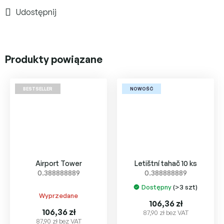
Udostępnij
Produkty powiązane
BESTSELLER
NOWOŚĆ
Airport Tower
Letištní tahač 10 ks
0.388888889
0.388888889
Dostępny
(>3 szt)
Średnia
Wyprzedane
ocena
106,36 zł
produktu
106,36 zł
87,90 zł bez VAT
87,90 zł bez VAT
wynosi