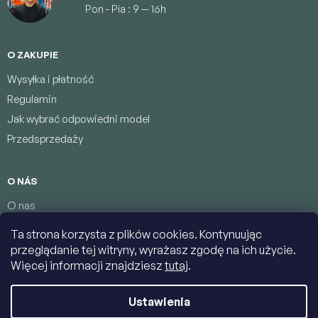
Pon - Pia : 9 — 16h
O ZAKUPIE
Wysyłka i płatność
Regulamin
Jak wybrać odpowiedni model
Przedsprzedaży
O NÁS
O nas
Program lojalnościowy
Ta strona korzysta z plików cookies. Kontynuując
Warunki ochrony danych osobowych
przeglądanie tej witryny, wyrażasz zgodę na ich użycie.
Łączność
Więcej informacji znajdziesz
tutaj
.
Ustawienia