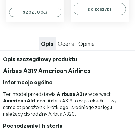
5,0
Do koszyka
na
SZCZEGÓŁY
5
gwiazdek.
Opis
Ocena
Opinie
Opis szczegółowy produktu
Airbus A319 American Airlines
Informacje ogólne
Ten model przedstawia
Airbusa A319
w barwach
American Airlines
. Airbus A319 to wąskokadłubowy
samolot pasażerski krótkiego i średniego zasięgu
należący do rodziny Airbus A320.
Pochodzenie i historia