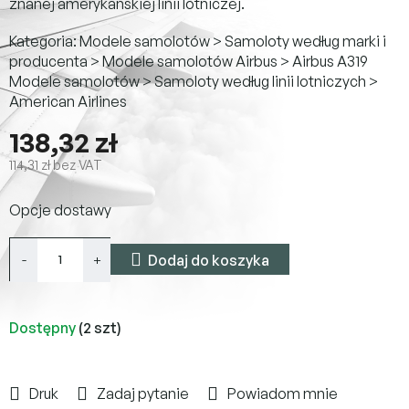
znanej amerykańskiej linii lotniczej.
Kategoria: Modele samolotów > Samoloty według marki i
producenta > Modele samolotów Airbus > Airbus A319
Modele samolotów > Samoloty według linii lotniczych >
American Airlines
138,32 zł
114,31 zł bez VAT
Cena
Opcje dostawy
jednostkowa:
Dodaj do koszyka
Dostępny
(2 szt)
Druk
Zadaj pytanie
Powiadom mnie