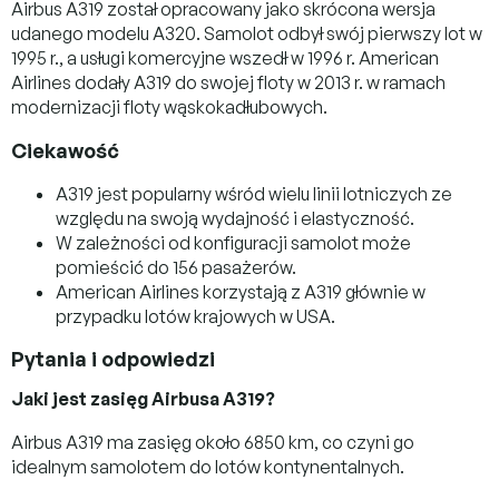
Airbus A319 został opracowany jako skrócona wersja
udanego modelu A320. Samolot odbył swój pierwszy lot w
1995 r., a usługi komercyjne wszedł w 1996 r. American
Airlines dodały A319 do swojej floty w 2013 r. w ramach
modernizacji floty wąskokadłubowych.
Ciekawość
A319 jest popularny wśród wielu linii lotniczych ze
względu na swoją wydajność i elastyczność.
W zależności od konfiguracji samolot może
pomieścić do 156 pasażerów.
American Airlines korzystają z A319 głównie w
przypadku lotów krajowych w USA.
Pytania i odpowiedzi
Jaki jest zasięg Airbusa A319?
Airbus A319 ma zasięg około 6850 km, co czyni go
idealnym samolotem do lotów kontynentalnych.