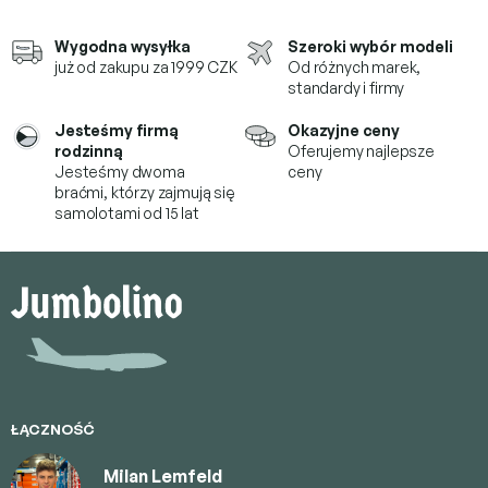
Wygodna wysyłka
Szeroki wybór modeli
już od zakupu za 1999 CZK
Od różnych marek,
standardy i firmy
Jesteśmy firmą
Okazyjne ceny
rodzinną
Oferujemy najlepsze
Jesteśmy dwoma
ceny
braćmi, którzy
zajmują się
samolotami od 15 lat
S
t
o
p
k
a
ŁĄCZNOŚĆ
Milan Lemfeld