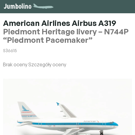
Przejść
do
treści
American Airlines Airbus A319
Piedmont Heritage livery – N744P
“Piedmont Pacemaker”
536615
Średnia
Brak oceny
Szczegóły oceny
ocena
produktu
wynosi
0,0
na
5
gwiazdek.