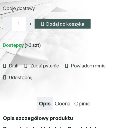
Cena
Opcje dostawy
jednostkowa:
Dodaj do koszyka
Dostępny
(>3 szt)
Druk
Zadaj pytanie
Powiadom mnie
Udostępnij
Opis
Ocena
Opinie
Opis szczegółowy produktu