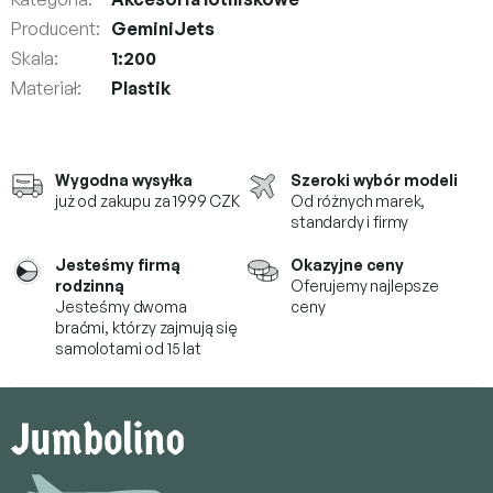
Producent
:
GeminiJets
Skala
:
1:200
Materiał
:
Plastik
Wygodna wysyłka
Szeroki wybór modeli
już od zakupu za 1999 CZK
Od różnych marek,
standardy i firmy
Jesteśmy firmą
Okazyjne ceny
rodzinną
Oferujemy najlepsze
Jesteśmy dwoma
ceny
braćmi, którzy
zajmują się
samolotami od 15 lat
S
t
o
p