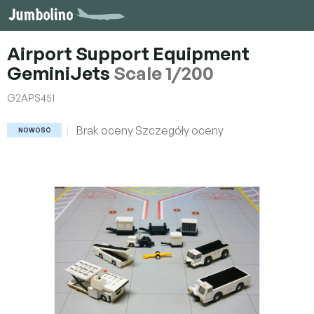
Przejść
do
treści
Airport Support Equipment
GeminiJets
Scale 1/200
G2APS451
Średnia
Brak oceny
Szczegóły oceny
NOWOŚĆ
ocena
produktu
wynosi
0,0
na
5
gwiazdek.