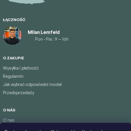
k
a
ŁĄCZNOŚĆ
Milan Lemfeld
Pon - Pia : 9 — 16h
O ZAKUPIE
Wysyłka i płatność
Regulamin
Jak wybrać odpowiedni model
Przedsprzedaży
O NÁS
O nas
Program lojalnościowy