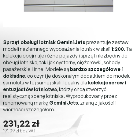
Sprzęt obsługi lotnisk GeminiJets
prezentuje zestaw
modeli naziemnego wyposażenia lotnisk w skali
1:200
. Ta
kolekcja obejmuje różne pojazdy i sprzęt niezbędny do
obsługi lotniska, taki jak cysterny, ciężarówki, schody
pasażerskie i inne. Modele są
bardzo szczegółowe i
dokładne
, co czyni je doskonałym dodatkiem do modelu
samolotu w tej samej skali. Idealny dla
kolekcjonerów i
entuzjastów lotnictwa
, którzy chcą stworzyć
realistyczną scenę lotniska. Wyprodukowany przez
renomowaną markę
GeminiJets
, znaną z jakości i
wierności szczegółom.
231,22 zł
191,09 zł bez VAT