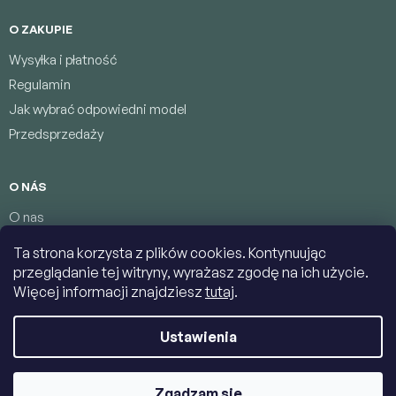
O ZAKUPIE
Wysyłka i płatność
Regulamin
Jak wybrać odpowiedni model
Przedsprzedaży
O NÁS
O nas
Program lojalnościowy
Ta strona korzysta z plików cookies. Kontynuując
Warunki ochrony danych osobowych
przeglądanie tej witryny, wyrażasz zgodę na ich użycie.
Łączność
Więcej informacji znajdziesz
tutaj
.
Ustawienia
Copyright 2026
Jumbolino-model.com
. Wszystkie prawa
zastrzeżone.
Edytuj ustawienia plików cookie
Zgadzam się