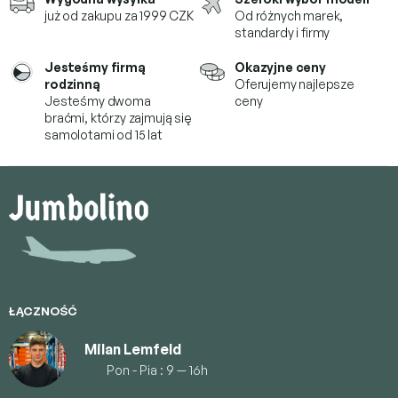
już od zakupu za 1999 CZK
Od różnych marek,
standardy i firmy
Jesteśmy firmą
Okazyjne ceny
rodzinną
Oferujemy najlepsze
Jesteśmy dwoma
ceny
braćmi, którzy
zajmują się
samolotami od 15 lat
S
t
o
p
k
a
ŁĄCZNOŚĆ
Milan Lemfeld
Pon - Pia : 9 — 16h