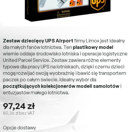
Zestaw dziecięcy UPS Airport
firmy Limox jest idealny
dla małych fanów lotnictwa. Ten
plastikowy model
wiernie oddaje środowisko lotniska i operacje logistyczne
United Parcel Service. Zestaw zawiera różne elementy
typowe dla pracy UPS na lotniskach, dzięki czemu dzieci
mogą rozwijać swoją wyobraźnię i bawić się transportem
paczek po całym świecie. Idealny wybór dla
początkujących kolekcjonerów modeli samolotów
i
entuzjastów małego lotnictwa.
97,24 zł
80,36 zł bez VAT
Cena
Opcje dostawy
jednostkowa: