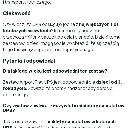
i transportu lotniczego.
Ciekawość
Czy wiesz, że UPS obsługuje jedną z
największych flot
lotniczych na świecie
? Ich samoloty codziennie
przewożą miliony paczek po całej planecie. Dzięki temu
zestawowi dzieci mogą sobie wyobrazić, że są częścią
tego fascynującego procesu logistycznego.
Pytania i odpowiedzi
Dla jakiego wieku jest odpowiedni ten zestaw?
Zestaw Airport Play UPS jest odpowiedni dla
dzieci od 3.
roku życia
. Zawsze zalecamy nadzór osoby dorosłej
podczas gry.
Czy zestaw zawiera rzeczywiste miniatury samolotów
UPS?
Tak, zestaw zawiera
makiety samolotów w kolorach
UPS
, które przybliżą dzieciom realny świat logistyki