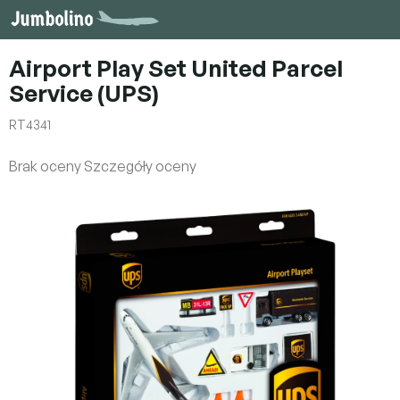
Przejść
do
treści
Airport Play Set United Parcel
Service (UPS)
RT4341
Średnia
Brak oceny
Szczegóły oceny
ocena
produktu
wynosi
0,0
na
5
gwiazdek.