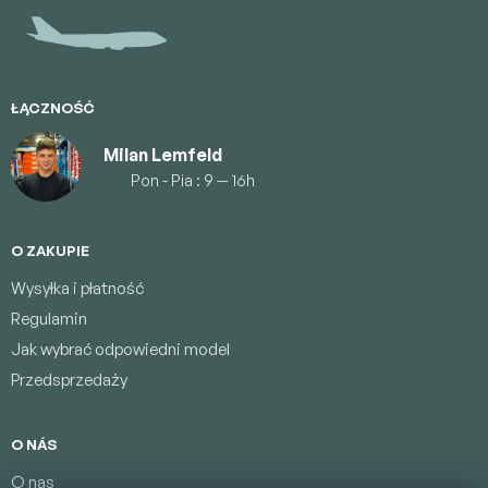
p
k
a
ŁĄCZNOŚĆ
Milan Lemfeld
Pon - Pia : 9 — 16h
O ZAKUPIE
Wysyłka i płatność
Regulamin
Jak wybrać odpowiedni model
Przedsprzedaży
O NÁS
O nas