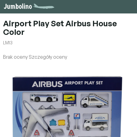
Przejść
do
treści
Airport Play Set Airbus House
Color
LM13
Średnia
Brak oceny
Szczegóły oceny
ocena
produktu
wynosi
0,0
na
5
gwiazdek.