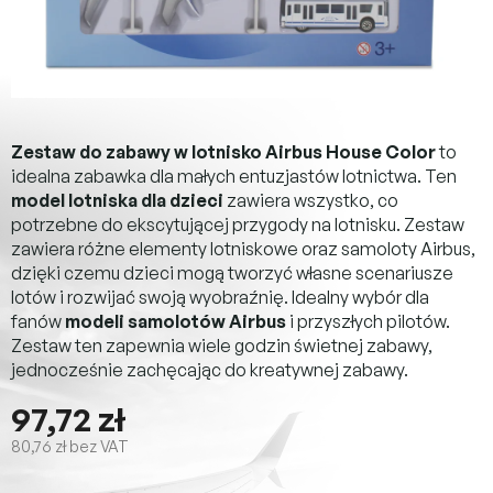
Zestaw do zabawy w lotnisko Airbus House Color
to
idealna zabawka dla małych entuzjastów lotnictwa. Ten
model lotniska dla dzieci
zawiera wszystko, co
potrzebne do ekscytującej przygody na lotnisku. Zestaw
zawiera różne elementy lotniskowe oraz samoloty Airbus,
dzięki czemu dzieci mogą tworzyć własne scenariusze
lotów i rozwijać swoją wyobraźnię. Idealny wybór dla
fanów
modeli samolotów Airbus
i przyszłych pilotów.
Zestaw ten zapewnia wiele godzin świetnej zabawy,
jednocześnie zachęcając do kreatywnej zabawy.
97,72 zł
80,76 zł bez VAT
Cena