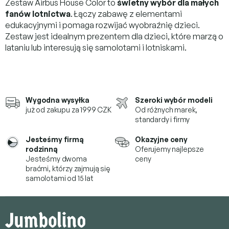
Zestaw Airbus House Color to
świetny wybór dla małych
fanów lotnictwa
. Łączy zabawę z elementami
edukacyjnymi i pomaga rozwijać wyobraźnię dzieci.
Zestaw jest idealnym prezentem dla dzieci, które marzą o
lataniu lub interesują się samolotami i lotniskami.
Wygodna wysyłka
Szeroki wybór modeli
już od zakupu za 1999 CZK
Od różnych marek,
standardy i firmy
Jesteśmy firmą
Okazyjne ceny
rodzinną
Oferujemy najlepsze
Jesteśmy dwoma
ceny
braćmi, którzy
zajmują się
samolotami od 15 lat
S
t
o