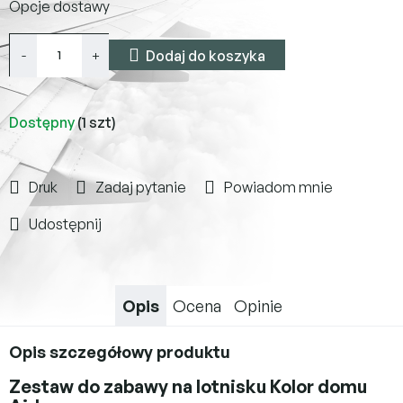
Opcje dostawy
jednostkowa:
Dodaj do koszyka
Dostępny
(1 szt)
Druk
Zadaj pytanie
Powiadom mnie
Udostępnij
Opis
Ocena
Opinie
Opis szczegółowy produktu
Zestaw do zabawy na lotnisku Kolor domu