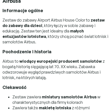
Airbusa
Informacje ogólne
Zestaw do zabawy Airport Airbus House Color to
zestaw
do zabawy dla dzieci
, który łączy w sobie zabawę i
edukację. Zestaw ten jest idealny dla
małych
entuzjastów lotnictwa
, którzy chcą poznać świat lotnisk i
samolotów Airbus.
Pochodzenie i historia
Airbus to
wiodący europejski producent samolotów
z
bogatą historią sięgającą lat 70. XX wieku. Zabawka
odwzorowuje wygląd prawdziwych samolotów Airbus i
lotnisk, na których latają.
Ciekawość
Zestaw zawiera
miniatury samolotów Airbus
w
charakterystycznych dla firmy kolorach
Zawiera także
makietę lotniska
z różnymi