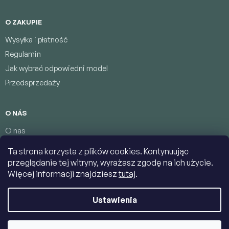
O ZAKUPIE
Wysyłka i płatność
Regulamin
Jak wybrać odpowiedni model
Przedsprzedaży
O NÁS
O nas
Program lojalnościowy
Ta strona korzysta z plików cookies. Kontynuując
Warunki ochrony danych osobowych
przeglądanie tej witryny, wyrażasz zgodę na ich użycie.
Łączność
Więcej informacji znajdziesz
tutaj
.
Ustawienia
Copyright 2026
Jumbolino-model.com
. Wszystkie prawa
zastrzeżone.
Edytuj ustawienia plików cookie