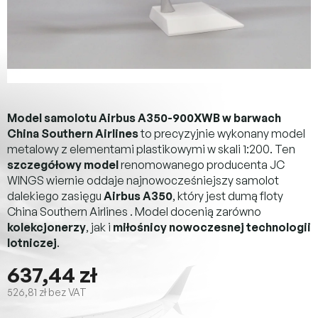
Model samolotu Airbus A350-900XWB w barwach
China Southern Airlines
to precyzyjnie wykonany model
metalowy z elementami plastikowymi w skali 1:200. Ten
szczegółowy model
renomowanego producenta JC
WINGS wiernie oddaje najnowocześniejszy samolot
dalekiego zasięgu
Airbus A350
, który jest dumą floty
China Southern Airlines . Model docenią zarówno
kolekcjonerzy
, jak i
miłośnicy nowoczesnej technologii
lotniczej
.
637,44 zł
526,81 zł bez VAT
Cena