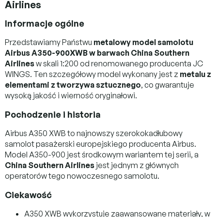
Airlines
Informacje ogólne
Przedstawiamy Państwu
metalowy model samolotu
Airbus A350-900XWB w barwach China Southern
Airlines
w skali 1:200 od renomowanego producenta JC
WINGS. Ten szczegółowy model wykonany jest z
metalu z
elementami z tworzywa sztucznego
, co gwarantuje
wysoką jakość i wierność oryginałowi.
Pochodzenie i historia
Airbus A350 XWB to najnowszy szerokokadłubowy
samolot pasażerski europejskiego producenta Airbus.
Model A350-900 jest środkowym wariantem tej serii, a
China Southern Airlines
jest jednym z głównych
operatorów tego nowoczesnego samolotu.
Ciekawość
A350 XWB wykorzystuje zaawansowane materiały, w