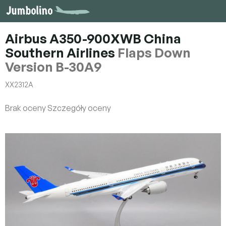
Przejść
do
treści
Airbus A350-900XWB China
Southern Airlines
Flaps Down
Version B-30A9
XX2312A
Średnia
Brak oceny
Szczegóły oceny
ocena
produktu
wynosi
0,0
na
5
gwiazdek.