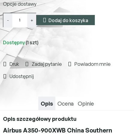
Opcje dostawy
jednostkowa:
Dodaj do koszyka
Dostępny
(1 szt)
Druk
Zadaj pytanie
Powiadom mnie
Udostępnij
Opis
Ocena
Opinie
Opis szczegółowy produktu
Airbus A350-900XWB China Southern